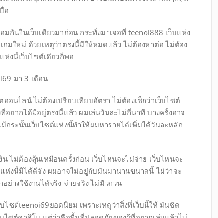
บื่อ
พร้อมกันในเว็บเดียวมาก่อน กระทั่งมาเจอที่ teenoi888 เว็บแห่ง
เกมใหม่ ด้วยเหตุว่าตรงนี้มีให้หมดแล้ว ไม่ต้องหาต่อ ไม่ต้อง
แห่งนี้เว็บไซต์เดียวก็พอ
oi69 มา 3 เดือน
ออนไลน์ ไม่ต้องเปรียบเทียบอัตรา ไม่ต้องเช็กว่าเว็บไซต์
่อยากได้มีอยู่ตรงนี้แล้ว ผมเล่นวันละไม่กี่นาที บางครั้งอาจ
้กระนั้นเว็บไซต์แห่งนี้ทำให้ผมหารายได้เพิ่มได้วันละหลัก
ิน ไม่ต้องลุ้นเหมือนครั้งก่อน เว็บไหนจะไม่จ่าย เว็บไหนจะ
์แห่งนี้มิได้ดีจัง ผมอาจไม่อยู่กับมันมานานขนาดนี้ ไม่ว่าจะ
อย่างใช้งานได้จริง จ่ายจริง ไม่มีวกวน
บไซต์teenoi69ยอดนิยม เพราะเหตุว่าสิ่งที่เว็บนี้ให้ มันชัด
ไซต์คาสิโน แต่ว่าคือพื้นที่ปลอดภัยของผู้ที่อยากเล่นแล้วไม่