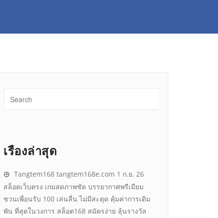
เรื่องล่าสุด
Tangtem168 tangtem168e.com 1 ก.ย. 26
สล็อตเว็บตรง เกมสดภาพชัด บรรยากาศพรีเมียม
ชวนเพื่อนรับ 100 เล่นลื่น ไม่มีสะดุด คุ้มค่าการเดิม
พัน ที่สุดในวงการ สล็อต168 สมัครง่าย ลุ้นรางวัล