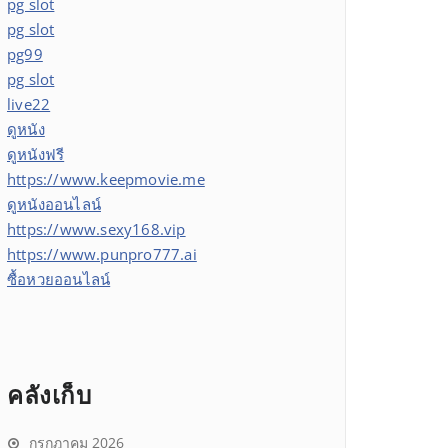
pg slot
pg slot
pg99
pg slot
live22
ดูหนัง
ดูหนังฟรี
https://www.keepmovie.me
ดูหนังออนไลน์
https://www.sexy168.vip
https://www.punpro777.ai
ซื้อหวยออนไลน์
คลังเก็บ
กรกฎาคม 2026