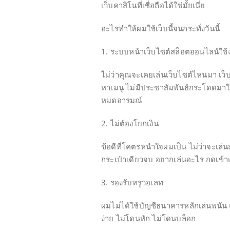
เว็บคาสิโนที่เชื่อถือได้ใช่มั้ยเนี่ย
อะไรทำให้ผมใช้เว็บนี้จนกระทั่งวันนี้
1. ระบบหน้าเว็บไซต์สล็อตออนไลน์ใช้ง
ไม่ว่าคุณจะเคยเล่นเว็บไซต์ไหนมา เว็บแห
หาเมนู ไม่มีประชาสัมพันธ์กระโดดมาให
หมดอารมณ์
2. ไม่ต้องโยกเงิน
ข้อดีที่โคตรหนำใจผมเป็น ไม่ว่าจะเล่น
กระเป๋าเดียวจบ อยากเล่นอะไร กดเข้าแ
3. รองรับทรูวอเลท
ผมไม่ได้ใช้บัญชีธนาคารหลักเล่นพนัน
ง่าย ไม่โดนหัก ไม่โดนบล็อก