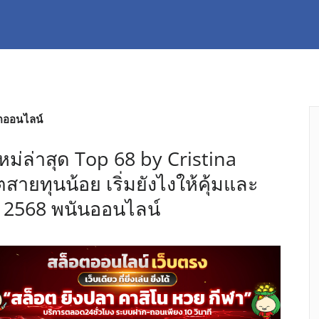
ตออนไลน์
หม่ล่าสุด Top 68 by Cristina
สายทุนน้อย เริ่มยังไงให้คุ้มและ
า 2568 พนันออนไลน์