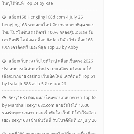
ใหญ่ได้ทันที Top 24 by Rae
สล็อต168 Hengjing168d.com 4 July 26
hengjing168 หวยออนไลน์ อัตราจ่ายมากที่สุด ของ
ไทย โปรโมชั่นเครดิตฟรี 100% กล่องสุ่มเฮงเฮง รับ
เครดิตฟรี ไลฟ์สด สล็อต ยิงปลา กีฬา ไพ่ สล็อต168
แจก เครดิตฟรี เยอะที่สุด Top 33 by Abby
สล็อตเว็บตรง เว็บไซต์ใหญ่ สล็อตเว็บตรง 2026
ประสบการณ์เล่นยุคใหม่ ระบบเสถียร พร้อมเกมให้
เลือกมากมาย casino เว็บเปิดใหม่ เครดิตฟรี Top 51
by Lyda jin888.asia 5 สิงหาคม 26
Sexy168 เปิดมุมมองใหม่ของเกมบาคาร่า Top 62
by Marshall sexy168c.com สายวัดใจได้ 1,000
รองรับทุกธนาคาร ถอนเร็วทันใจ เว็บดี มีโต๊ะให้เลือก
เยอะ sexy168 เข้าเล่นวันนี้ รับโปรดีทันที 27 July 26
พุซซี่888 อาณาจักรเกมออนไลน์ที่ครบเครื่องที่สุด