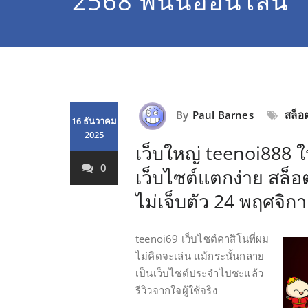
2568 พนันออนไลน์
By
Paul Barnes
สล็อ
16 ธันวาคม
2025
เว็บใหญ่ teenoi888 ใ
0
เว็บไซต์แตกง่าย สล็อต
ไม่เจ็บตัว 24 พฤศจิก
teenoi69 เว็บไซต์คาสิโนที่ผม
ไม่คิดจะเล่น แม้กระนั้นกลาย
เป็นเว็บไซต์ประจำไปซะแล้ว
รีวิวจากใจผู้ใช้จริง