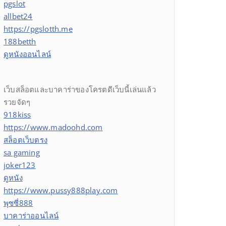
pgslot
allbet24
https://pgslotth.me
188betth
ดูหนังออนไลน์
เว็บสล็อตและบาคาร่าของโครตดีเว็บนี้เล่นแล้ว
รวยจัดๆ
918kiss
https://www.madoohd.com
สล็อตเว็บตรง
sa gaming
joker123
ดูหนัง
https://www.pussy888play.com
พุซซี่888
บาคาร่าออนไลน์