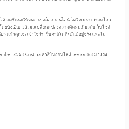
ได้ ผมชี้แนะให้ทดลอง สล็อตออนไลน์ ไม่ใช่เพราะว่าผมโดน
ดยบังเอิญ แล้วมันเปลี่ยนแปลงความคิดผมเกี่ยวกับเว็บไซต์
 แล้วคุณจะเข้าใจว่า เว็บคาสิโนดีๆมันมีอยู่จริง และไม่
ember 2568 Cristina คาสิโนออนไลน์ teenoi888 มาแรง