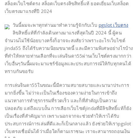
สล็อตเว็บไซต์ตรง สล็อตเว็บตรงลิขสิทธิ์แท้ ยอดเยี่ยมเว็บสล็อต
เว็บตรงมาแรงที่ปี 2024
วันนี้ผมจะพาทุกท่านมาทำความรู้จักกับเว็บ
pgslot เว็บตรง
ลิขสิทธิ์แท้ที่กำลังเดินทางมาแรงที่สุดในปี 2024 นี้ ผู้คน
จำนวนไม่ใช้น้อยบางครั้งก็อาจจะสงสัยว่าเพราะอะไรเว็บไซต์
jinda55 ถึงได้รับความนิยมขนาดนี้ และมีความพิเศษอย่างไรบ้าง
ที่ทำให้หลายท่านเลือกที่จะเล่นจินดา55ผ่านเว็บไซต์ตรงมากกว่า
เว็บอื่นๆวันนี้ผมจะมาแชร์ข้อมูลและประสบการณ์ให้กับทุกคนได้
ทราบกันขอรับ
การเล่นจินดา55ในขณะนี้มีความสบายสบายและนานาประการ
มากยิ่งขึ้น ไม่ว่าจะเป็นในเรื่องของความง่ายในการเข้าถึง
แนวทางการทำธุรกรรมที่รวดเร็ว และก็ที่สำคัญเป็นความ
ปลอดภัย แต่ถึงแบบงั้น การเลือกเว็บไซต์jindaที่มีลิขสิทธิ์แท้ก็ยัง
เป็นเรื่องที่สำคัญมาก เพราะนอกจากจะช่วยทำให้เราได้รับ
ประสบการณ์การเล่นที่ดีและก็เป็นกลางแล้ว ยังช่วยให้เราpgslot
เว็บตรงเชื่อมั่นได้ว่าเมื่อใดก็ตามเราชนะ เราจะสามารถถอนเงิน