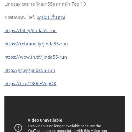
Lindsay casino จินดา55แตกหนัก Top 10
ขอขอบคุณ Ref.
pgslot เว็บตรง
https://bit.ly/jinda55-run
https://rebrand.ly/jinda55-run
https://wow.in.th/jinda55-run
http://gg.gg/jinda55-run
https://t.co/O8RiFVnpOK