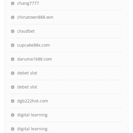
chang7777
chinatown888.win
cloudbet
cupcake88x.com
daruma1688.com
debet slot
debet slot
dgb222hot.com
digital learning
digital learning