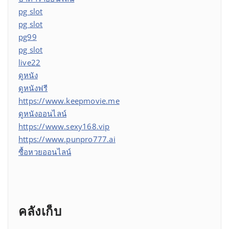
pg slot
pg slot
pg99
pg slot
live22
ดูหนัง
ดูหนังฟรี
https://www.keepmovie.me
ดูหนังออนไลน์
https://www.sexy168.vip
https://www.punpro777.ai
ซื้อหวยออนไลน์
คลังเก็บ