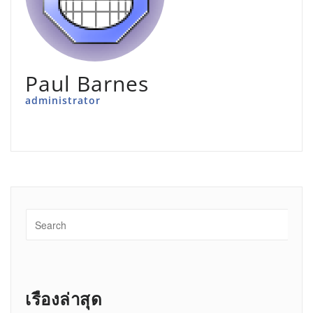
Paul Barnes
administrator
เรื่องล่าสุด