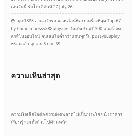
เล่นวันนี้ รับโปรดีทันที 27 July 26
พุซซี่888 อาณาจักรเกมออนไลน์ที่ครบเครื่องที่สุด Top 67
by Camilla pussy888play.me วันเกิด รับฟรี 300 เกมสล็อต
คาสิโนออนไลน์ คนเล่นไม่ต่ำกว่าแสนทุกวัน pussy888play
พร้อมแล้ว ลุยเลย 6 ก.ย. 69
ความเห็นล่าสุด
ความใจเสียใจต่อความผิดพลาดไม่เป็นประโยชน์ เราควร
เรียนรู้รวมทั้งก้าวไปด้านหน้า