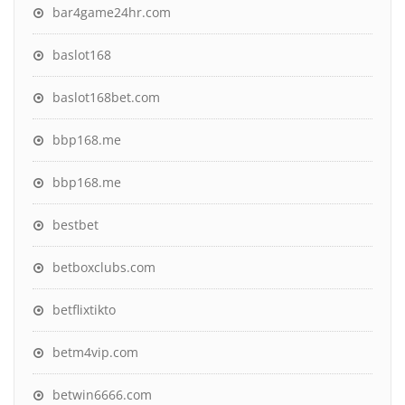
bar4game24hr.com
baslot168
baslot168bet.com
bbp168.me
bbp168.me
bestbet
betboxclubs.com
betflixtikto
betm4vip.com
betwin6666.com