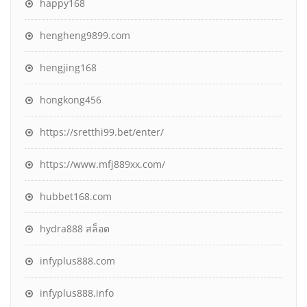
happy168
hengheng9899.com
hengjing168
hongkong456
https://sretthi99.bet/enter/
https://www.mfj889xx.com/
hubbet168.com
hydra888 สล็อต
infyplus888.com
infyplus888.info