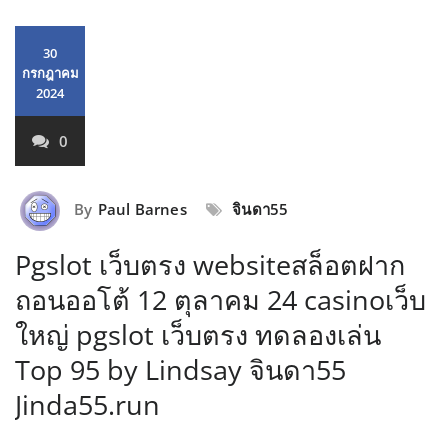
30
กรกฎาคม
2024
0
By
Paul Barnes
จินดา55
Pgslot เว็บตรง websiteสล็อตฝาก
ถอนออโต้ 12 ตุลาคม 24 casinoเว็บ
ใหญ่ pgslot เว็บตรง ทดลองเล่น
Top 95 by Lindsay จินดา55
Jinda55.run