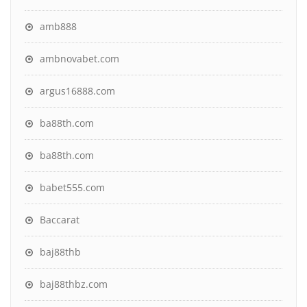
amb888
ambnovabet.com
argus16888.com
ba88th.com
ba88th.com
babet555.com
Baccarat
baj88thb
baj88thbz.com