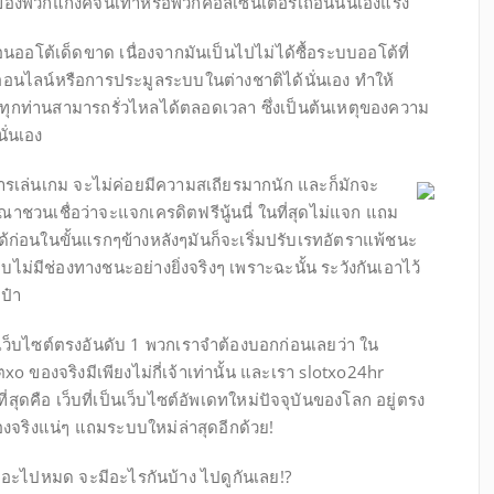
ของพวกแก๊งค์จีนเท่าหรือพวกคอลเซ็นเตอร์เถื่อนนั่นเองแรง
นออโต้เด็ดขาด เนื่องจากมันเป็นไปไม่ได้ซื้อระบบออโต้ที่
ไลน์หรือการประมูลระบบในต่างชาติได้นั่นเอง ทำให้
ุกท่านสามารถรั่วไหลได้ตลอดเวลา ซึ่งเป็นต้นเหตุของความ
่นเอง
ารเล่นเกม จะไม่ค่อยมีความสเถียรมากนัก และก็มักจะ
าชวนเชื่อว่าจะแจกเครดิตฟรีนู้นนี่ ในที่สุดไม่แจก แถม
ได้ก่อนในขั้นแรกๆข้างหลังๆมันก็จะเริ่มปรับเรทอัตราแพ้ชนะ
ไม่มีช่องทางชนะอย่างยิ่งจริงๆ เพราะฉะนั้น ระวังกันเอาไว้
ป๋า
เว็บไซต์ตรงอันดับ 1 พวกเราจำต้องบอกก่อนเลยว่า ใน
xo ของจริงมีเพียงไม่กี่เจ้าเท่านั้น และเรา slotxo24hr
ี่สุดคือ เว็บที่เป็นเว็บไซต์อัพเดทใหม่ปัจจุบันของโลก อยู่ตรง
ของจริงแน่ๆ แถมระบบใหม่ล่าสุดอีกด้วย!
เยอะไปหมด จะมีอะไรกันบ้าง ไปดูกันเลย!?