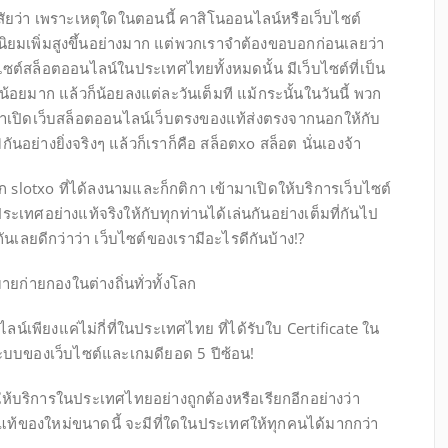
ว่า เพราะเหตุใดในตอนนี้ คาสิโนออนไลน์หรือเว็บไซต์
นิยมเพิ่มสูงขึ้นอย่างมาก แต่พวกเราจำต้องขอบอกก่อนเลยว่า
บไซต์สล็อตออนไลน์ในประเทศไทยทั้งหมดนั้น มีเว็บไซต์ที่เป็น
น้อยมาก แล้วก็น้อยลงแต่ละวันเต็มที แม้กระนั้นในวันนี้ พวก
ข้ามาเปิดเว็บสล็อตออนไลน์เว็บตรงของแท้ส่งตรงจากนอกให้กับ
นอย่างยิ่งจริงๆ แล้วก็เราก็คือ สล็อตxo สล็อต นั่นเองจ้า
 slotxo ที่ได้ลงนามและก็กติกา เข้ามาเปิดให้บริการเว็บไซต์
เทศอย่างแท้จริงให้กับทุกท่านได้เล่นกันอย่างเต็มที่กันไป
ูกันเลยดีกว่าว่า เว็บไซต์ของเรามีอะไรดีกันบ้าง!?
ยก่ายกองในต่างถิ่นทั่วทั้งโลก
น์เพียงแค่ไม่กี่ที่ในประเทศไทย ที่ได้รับใบ Certificate ใน
บบของเว็บไซต์และเกมดียอด 5 ปีซ้อน!
ิดให้บริการในประเทศไทยอย่างถูกต้องหรือเรียกอีกอย่างว่า
แท้ของใหม่ขนาดนี้ จะมีที่ใดในประเทศให้ทุกคนได้มากกว่า