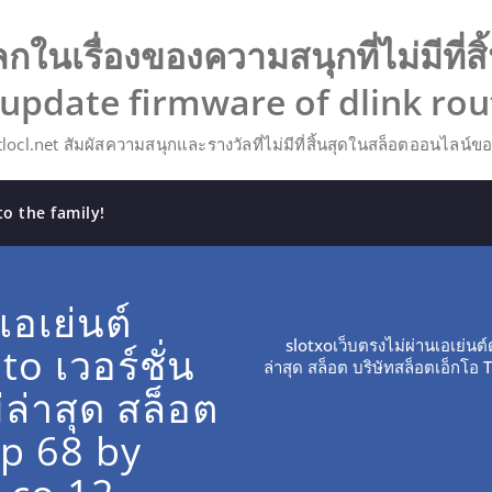
บโลกในเรื่องของความสนุกที่ไม่มีท
 update firmware of dlink rou
locl.net สัมผัสความสนุกและรางวัลที่ไม่มีที่สิ้นสุดในสล็อตออนไลน์ข
o the family!
เอเย่นต์
slotxoเว็บตรงไม่ผ่านเอเย่นต
o เวอร์ชั่น
ล่าสุด สล็อต บริษัทสล็อตเอ็ก
ล่าสุด สล็อต
op 68 by