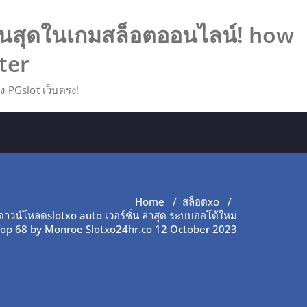
ี่สิ้นสุดในเกมสล็อตออนไลน์! how
ter
อง PGslot เว็บตรง!
Home
/
สล็อตxo
/
์ดาวน์โหลดslotxo auto เวอร์ชั่น ล่าสุด ระบบออโต้ใหม่
โอ Top 68 by Monroe Slotxo24hr.co 12 October 2023