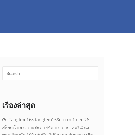
เรื่องล่าสุด
Tangtem168 tangtem168e.com 1 ก.ย. 26
สล็อตเว็บตรง เกมสดภาพชัด บรรยากาศพรีเมียม
ชวนเพื่อนรับ 100 เล่นลื่น ไม่มีสะดุด คุ้มค่าการเดิม