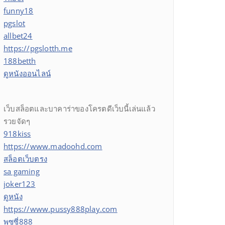
funny18
pgslot
allbet24
https://pgslotth.me
188betth
ดูหนังออนไลน์
เว็บสล็อตและบาคาร่าของโครตดีเว็บนี้เล่นแล้ว
รวยจัดๆ
918kiss
https://www.madoohd.com
สล็อตเว็บตรง
sa gaming
joker123
ดูหนัง
https://www.pussy888play.com
พุซซี่888