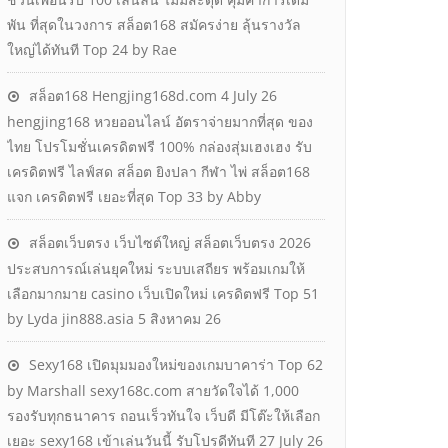
พัน ที่สุดในวงการ สล็อต168 สมัครง่าย ลุ้นรางวัล
ใหญ่ได้ทันที Top 24 by Rae
สล็อต168 Hengjing168d.com 4 July 26
hengjing168 หวยออนไลน์ อัตราจ่ายมากที่สุด ของ
ไทย โปรโมชั่นเครดิตฟรี 100% กล่องสุ่มเฮงเฮง รับ
เครดิตฟรี ไลฟ์สด สล็อต ยิงปลา กีฬา ไพ่ สล็อต168
แจก เครดิตฟรี เยอะที่สุด Top 33 by Abby
สล็อตเว็บตรง เว็บไซต์ใหญ่ สล็อตเว็บตรง 2026
ประสบการณ์เล่นยุคใหม่ ระบบเสถียร พร้อมเกมให้
เลือกมากมาย casino เว็บเปิดใหม่ เครดิตฟรี Top 51
by Lyda jin888.asia 5 สิงหาคม 26
Sexy168 เปิดมุมมองใหม่ของเกมบาคาร่า Top 62
by Marshall sexy168c.com สายวัดใจได้ 1,000
รองรับทุกธนาคาร ถอนเร็วทันใจ เว็บดี มีโต๊ะให้เลือก
เยอะ sexy168 เข้าเล่นวันนี้ รับโปรดีทันที 27 July 26