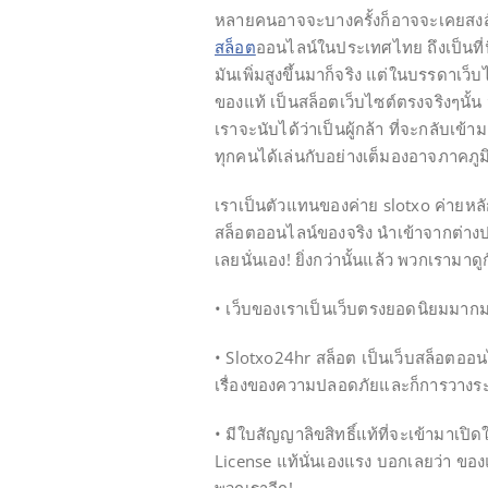
หลายคนอาจจะบางครั้งก็อาจจะเคยสงสัย
สล็อต
ออนไลน์ในประเทศไทย ถึงเป็นที่
มันเพิ่มสูงขึ้นมาก็จริง แต่ในบรรดาเว็
ของแท้ เป็นสล็อตเว็บไซต์ตรงจริงๆนั้น 
เราจะนับได้ว่าเป็นผู้กล้า ที่จะกลับเ
ทุกคนได้เล่นกับอย่างเต็มองอาจภาคภูมิกั
เราเป็นตัวแทนของค่าย slotxo ค่ายหลัก
สล็อตออนไลน์ของจริง นำเข้าจากต่างประ
เลยนั่นเอง! ยิ่งกว่านั้นแล้ว พวกเรามาด
• เว็บของเราเป็นเว็บตรงยอดนิยมมากมา
• Slotxo24hr สล็อต เป็นเว็บสล็อตออนไล
เรื่องของความปลอดภัยและก็การวางระ
• มีใบสัญญาลิขสิทธิ์แท้ที่จะเข้ามาเป
License แท้นั่นเองแรง บอกเลยว่า ของ