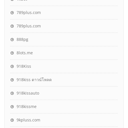
789plus.com
789plus.com
888pg
8lots.me
918Kiss
918kiss ดาวน์โหลด
918kissauto
918kissme
9kpluss.com