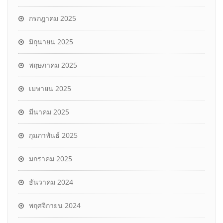
กรกฎาคม 2025
มิถุนายน 2025
พฤษภาคม 2025
เมษายน 2025
มีนาคม 2025
กุมภาพันธ์ 2025
มกราคม 2025
ธันวาคม 2024
พฤศจิกายน 2024