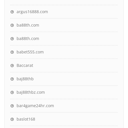
argus16888.com
ba88th.com
ba88th.com
babet555.com
Baccarat
baj88thb
baj88thbz.com
bar4game24hr.com
baslot168