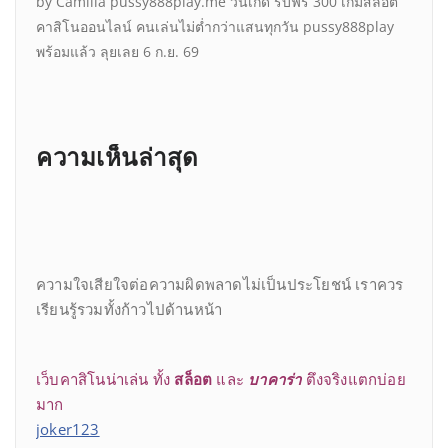
by Camilla pussy888play.me วันเกิด รับฟรี 300 เกมสล็อต
คาสิโนออนไลน์ คนเล่นไม่ต่ำกว่าแสนทุกวัน pussy888play
พร้อมแล้ว ลุยเลย 6 ก.ย. 69
ความเห็นล่าสุด
ความใจเสียใจต่อความผิดพลาดไม่เป็นประโยชน์ เราควร
เรียนรู้รวมทั้งก้าวไปด้านหน้า
เว็บคาสิโนน่าเล่น ทั้ง
สล็อต
และ
บาคาร่า
ตึงจริงแตกบ่อย
มาก
joker123