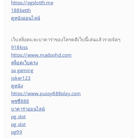
https://pgslotth.me
188betth
ดูหนังออนไลน์
เว็บสล็อตและบาคาร่าของโครตดีเว็บนี้เล่นแล้วรวยจัดๆ
918kiss
https://www.madoohd.com
สล็อตเว็บตรง
sa gaming
joker123
ดูหนัง
https://www.pussy888play.com
พุซซี่888
บาคาร่าออนไลน์
pg slot
pg slot
pg99