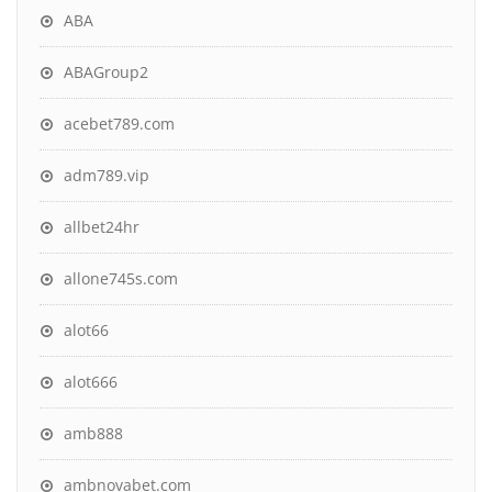
ABA
ABAGroup2
acebet789.com
adm789.vip
allbet24hr
allone745s.com
alot66
alot666
amb888
ambnovabet.com