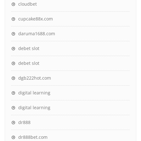
cloudbet
cupcake88x.com
daruma1688.com
debet slot
debet slot
dgb222hot.com
digital learning
digital learning
dr888
dr888bet.com