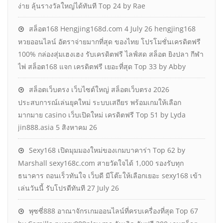
ง่าย ลุ้นรางวัลใหญ่ได้ทันที Top 24 by Rae
สล็อต168 Hengjing168d.com 4 July 26 hengjing168
หวยออนไลน์ อัตราจ่ายมากที่สุด ของไทย โปรโมชั่นเครดิตฟรี
100% กล่องสุ่มเฮงเฮง รับเครดิตฟรี ไลฟ์สด สล็อต ยิงปลา กีฬา
ไพ่ สล็อต168 แจก เครดิตฟรี เยอะที่สุด Top 33 by Abby
สล็อตเว็บตรง เว็บไซต์ใหญ่ สล็อตเว็บตรง 2026
ประสบการณ์เล่นยุคใหม่ ระบบเสถียร พร้อมเกมให้เลือก
มากมาย casino เว็บเปิดใหม่ เครดิตฟรี Top 51 by Lyda
jin888.asia 5 สิงหาคม 26
Sexy168 เปิดมุมมองใหม่ของเกมบาคาร่า Top 62 by
Marshall sexy168c.com สายวัดใจได้ 1,000 รองรับทุก
ธนาคาร ถอนเร็วทันใจ เว็บดี มีโต๊ะให้เลือกเยอะ sexy168 เข้า
เล่นวันนี้ รับโปรดีทันที 27 July 26
พุซซี่888 อาณาจักรเกมออนไลน์ที่ครบเครื่องที่สุด Top 67