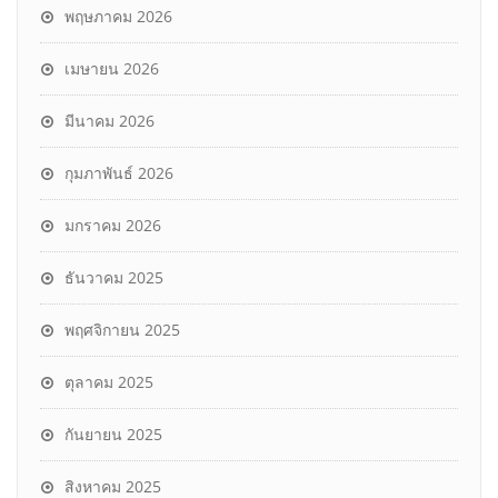
พฤษภาคม 2026
เมษายน 2026
มีนาคม 2026
กุมภาพันธ์ 2026
มกราคม 2026
ธันวาคม 2025
พฤศจิกายน 2025
ตุลาคม 2025
กันยายน 2025
สิงหาคม 2025