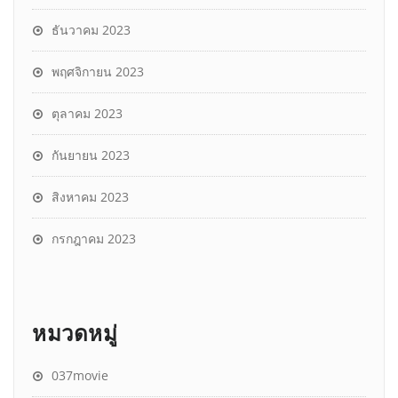
ธันวาคม 2023
พฤศจิกายน 2023
ตุลาคม 2023
กันยายน 2023
สิงหาคม 2023
กรกฎาคม 2023
หมวดหมู่
037movie