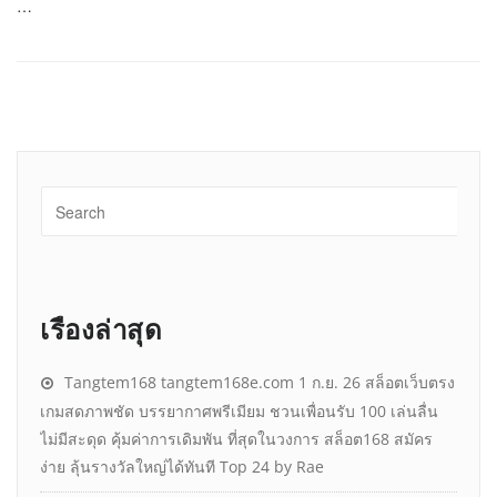
…
เรื่องล่าสุด
Tangtem168 tangtem168e.com 1 ก.ย. 26 สล็อตเว็บตรง
เกมสดภาพชัด บรรยากาศพรีเมียม ชวนเพื่อนรับ 100 เล่นลื่น
ไม่มีสะดุด คุ้มค่าการเดิมพัน ที่สุดในวงการ สล็อต168 สมัคร
ง่าย ลุ้นรางวัลใหญ่ได้ทันที Top 24 by Rae