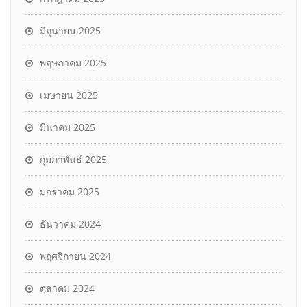
มิถุนายน 2025
พฤษภาคม 2025
เมษายน 2025
มีนาคม 2025
กุมภาพันธ์ 2025
มกราคม 2025
ธันวาคม 2024
พฤศจิกายน 2024
ตุลาคม 2024