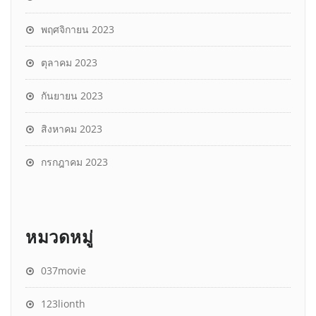
พฤศจิกายน 2023
ตุลาคม 2023
กันยายน 2023
สิงหาคม 2023
กรกฎาคม 2023
หมวดหมู่
037movie
123lionth