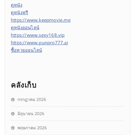
ดูหนัง
ดูหนังฟรี
https://www.keepmovie.me
ดูหนังออนไลน์
https://www.sexy168.vip
https://www.punpro777.ai
ซื้อหวยออนไลน์
คลังเก็บ
กรกฎาคม 2026
มิถุนายน 2026
พฤษภาคม 2026