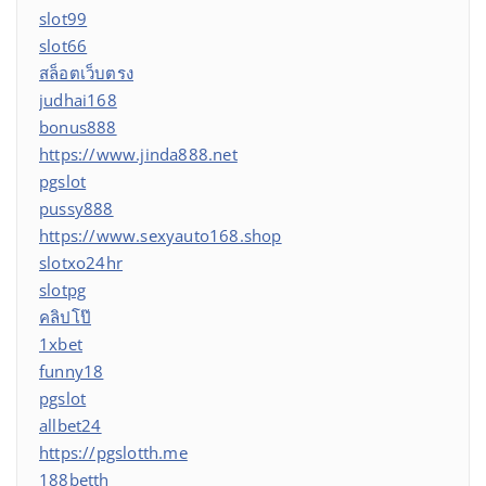
slot99
slot66
สล็อตเว็บตรง
judhai168
bonus888
https://www.jinda888.net
pgslot
pussy888
https://www.sexyauto168.shop
slotxo24hr
slotpg
คลิปโป๊
1xbet
funny18
pgslot
allbet24
https://pgslotth.me
188betth