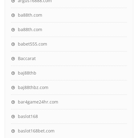
argus16888.com
ba88th.com
ba88th.com
babet555.com
Baccarat
baj88thb
baj88thbz.com
bar4game24hr.com
baslot168
baslot168bet.com