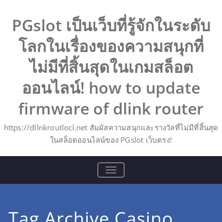
Skip
to
PGslot เป็นเว็บที่รู้จักในระดับ
content
โลกในเรื่องของความสนุกที่
ไม่มีที่สิ้นสุดในเกมสล็อต
ออนไลน์! how to update
firmware of dlink router
https://dllnkroutlocl.net สัมผัสความสนุกและรางวัลที่ไม่มีที่สิ้นสุด
ในสล็อตออนไลน์ของ PGslot เว็บตรง!
TOGGLE
NAVIGATION
Tag Archive Casino