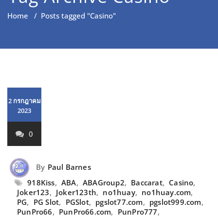
Home
/
Posts tagged "Casino"
2 กรกฎาคม
2023
0
By
Paul Barnes
918Kiss
,
ABA
,
ABAGroup2
,
Baccarat
,
Casino
,
Joker123
,
Joker123th
,
no1huay
,
no1huay.com
,
PG
,
PG Slot
,
PGSlot
,
pgslot77.com
,
pgslot999.com
,
PunPro66
,
PunPro66.com
,
PunPro777
,