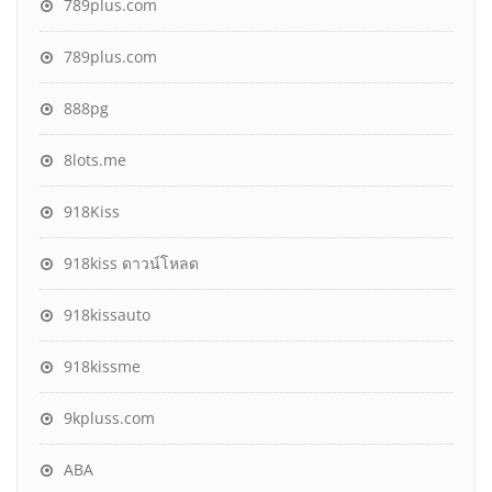
789plus.com
789plus.com
888pg
8lots.me
918Kiss
918kiss ดาวน์โหลด
918kissauto
918kissme
9kpluss.com
ABA