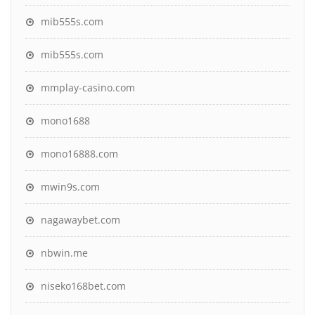
mib555s.com
mib555s.com
mmplay-casino.com
mono1688
mono16888.com
mwin9s.com
nagawaybet.com
nbwin.me
niseko168bet.com