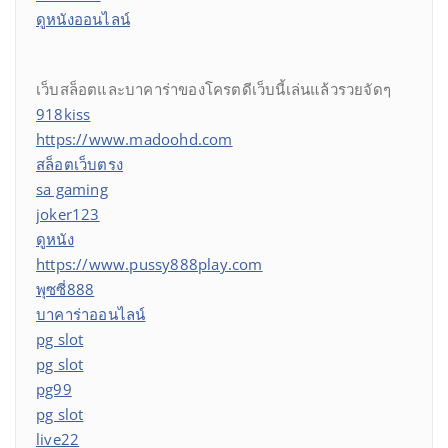
ดูหนังออนไลน์
เว็บสล็อตและบาคาร่าของโครตดีเว็บนี้เล่นแล้วรวยจัดๆ
918kiss
https://www.madoohd.com
สล็อตเว็บตรง
sa gaming
joker123
ดูหนัง
https://www.pussy888play.com
พุซซี่888
บาคาร่าออนไลน์
pg slot
pg slot
pg99
pg slot
live22