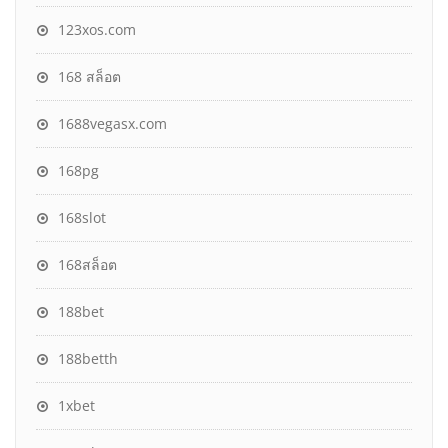
123xos.com
168 สล็อต
1688vegasx.com
168pg
168slot
168สล็อต
188bet
188betth
1xbet