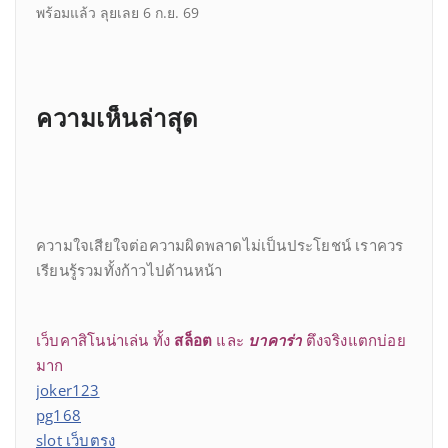
พร้อมแล้ว ลุยเลย 6 ก.ย. 69
ความเห็นล่าสุด
ความใจเสียใจต่อความผิดพลาดไม่เป็นประโยชน์ เราควร
เรียนรู้รวมทั้งก้าวไปด้านหน้า
เว็บคาสิโนน่าเล่น ทั้ง
สล็อต
และ
บาคาร่า
ตึงจริงแตกบ่อย
มาก
joker123
pg168
slot เว็บตรง