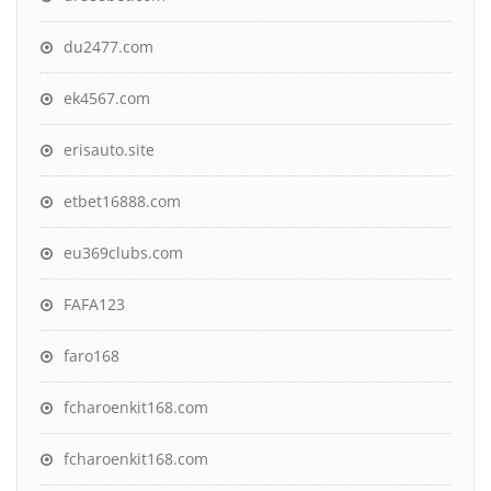
du2477.com
ek4567.com
erisauto.site
etbet16888.com
eu369clubs.com
FAFA123
faro168
fcharoenkit168.com
fcharoenkit168.com