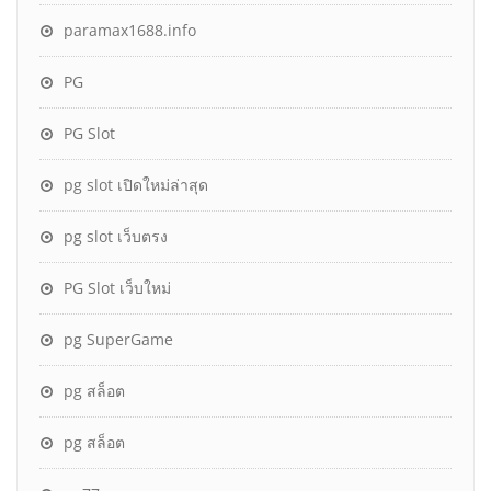
paramax1688.info
PG
PG Slot
pg slot เปิดใหม่ล่าสุด
pg slot เว็บตรง
PG Slot เว็บใหม่
pg SuperGame
pg สล็อต
pg สล็อต