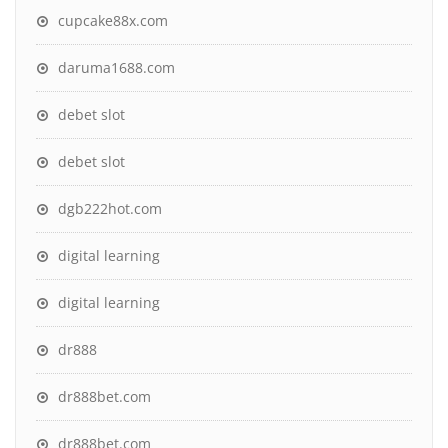
cupcake88x.com
daruma1688.com
debet slot
debet slot
dgb222hot.com
digital learning
digital learning
dr888
dr888bet.com
dr888bet.com