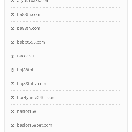
argus16888.com
ba88th.com
ba88th.com
babet555.com
Baccarat
baj88thb
baj88thbz.com
bar4game24hr.com
baslot168
baslot168bet.com