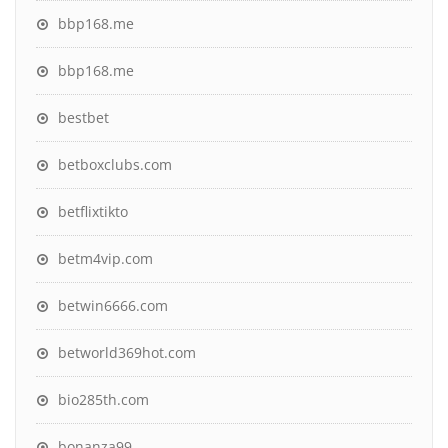
bbp168.me
bbp168.me
bestbet
betboxclubs.com
betflixtikto
betm4vip.com
betwin6666.com
betworld369hot.com
bio285th.com
bonanza99