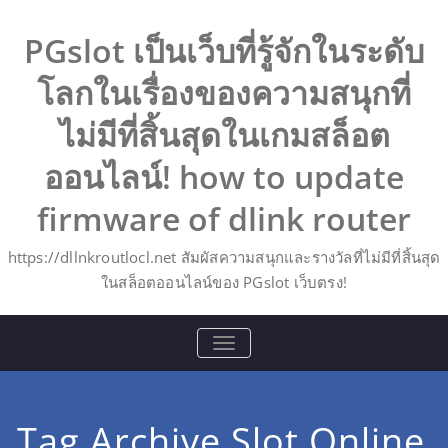
Skip
to
PGslot เป็นเว็บที่รู้จักในระดับ
content
โลกในเรื่องของความสนุกที่
ไม่มีที่สิ้นสุดในเกมสล็อต
ออนไลน์! how to update
firmware of dlink router
https://dllnkroutlocl.net สัมผัสความสนุกและรางวัลที่ไม่มีที่สิ้นสุด
ในสล็อตออนไลน์ของ PGslot เว็บตรง!
TOGGLE
NAVIGATION
Tag Archive Slot Online