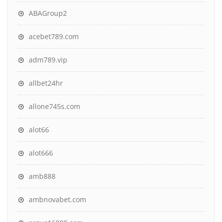
ABAGroup2
acebet789.com
adm789.vip
allbet24hr
allone745s.com
alot66
alot666
amb888
ambnovabet.com