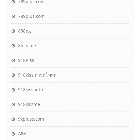
789plus.com
789plus.com
888pg
8lots.me
918Kiss
918kiss ดาวน์โหลด
918kissauto
918kissme
9kpluss.com
ABA