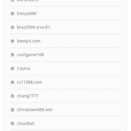
bonus888
brazil999 ทางเข้า
bwvip4.com
cashgame168
Casino
cc11388.com
chang7777
chinatown888.win
cloudbet