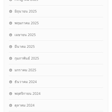
มิถุนายน 2025
พฤษภาคม 2025
เมษายน 2025
มีนาคม 2025
กุมภาพันธ์ 2025
มกราคม 2025
ธันวาคม 2024
พฤศจิกายน 2024
ตุลาคม 2024