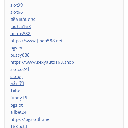
slot99
slot66
สล็อตเว็บตรง
judhai168
bonus888
https://www.jinda888.net
pgslot
pussy888
https://www.sexyauto168.shop
slotxo24hr
slotpg
คลิปโป๊
1xbet
funny18
pgslot
allbet24
https://pgslotth.me
188betth