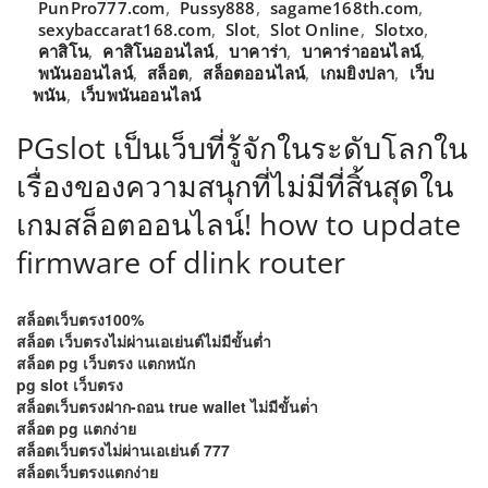
PunPro777.com
,
Pussy888
,
sagame168th.com
,
sexybaccarat168.com
,
Slot
,
Slot Online
,
Slotxo
,
คาสิโน
,
คาสิโนออนไลน์
,
บาคาร่า
,
บาคาร่าออนไลน์
,
พนันออนไลน์
,
สล็อต
,
สล็อตออนไลน์
,
เกมยิงปลา
,
เว็บ
พนัน
,
เว็บพนันออนไลน์
PGslot เป็นเว็บที่รู้จักในระดับโลกใน
เรื่องของความสนุกที่ไม่มีที่สิ้นสุดใน
เกมสล็อตออนไลน์! how to update
firmware of dlink router
สล็อตเว็บตรง100%
สล็อต เว็บตรงไม่ผ่านเอเย่นต์ไม่มีขั้นต่ำ
สล็อต pg เว็บตรง แตกหนัก
pg slot เว็บตรง
สล็อตเว็บตรงฝาก-ถอน true wallet ไม่มีขั้นต่ํา
สล็อต pg แตกง่าย
สล็อตเว็บตรงไม่ผ่านเอเย่นต์ 777
สล็อตเว็บตรงแตกง่าย