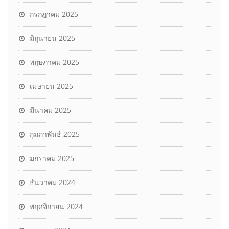
กรกฎาคม 2025
มิถุนายน 2025
พฤษภาคม 2025
เมษายน 2025
มีนาคม 2025
กุมภาพันธ์ 2025
มกราคม 2025
ธันวาคม 2024
พฤศจิกายน 2024