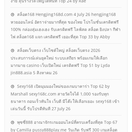
ง่าย ลุ้นรางวัลใหญ่ได้ทันที Top 24 by Rae
สล็อต168 Hengjing168d.com 4 July 26 hengjing168
หวยออนไลน์ อัตราจ่ายมากที่สุด ของไทย โปรโมชั่นเครดิตฟรี
100% กล่องสุ่มเฮงเฮง รับเครดิตฟรี ไลฟ์สด สล็อต ยิงปลา กีฬา
ไพ่ สล็อต168 แจก เครดิตฟรี เยอะที่สุด Top 33 by Abby
สล็อตเว็บตรง เว็บไซต์ใหญ่ สล็อตเว็บตรง 2026
ประสบการณ์เล่นยุคใหม่ ระบบเสถียร พร้อมเกมให้เลือก
มากมาย casino เว็บเปิดใหม่ เครดิตฟรี Top 51 by Lyda
jin888.asia 5 สิงหาคม 26
Sexy168 เปิดมุมมองใหม่ของเกมบาคาร่า Top 62 by
Marshall sexy168c.com สายวัดใจได้ 1,000 รองรับทุก
ธนาคาร ถอนเร็วทันใจ เว็บดี มีโต๊ะให้เลือกเยอะ sexy168 เข้า
เล่นวันนี้ รับโปรดีทันที 27 July 26
พุซซี่888 อาณาจักรเกมออนไลน์ที่ครบเครื่องที่สุด Top 67
by Camilla pussy888play.me วันเกิด รับฟรี 300 เกมสล็อต