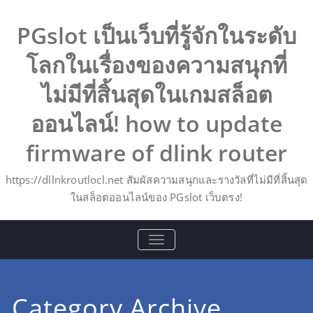
Skip
to
PGslot เป็นเว็บที่รู้จักในระดับ
content
โลกในเรื่องของความสนุกที่
ไม่มีที่สิ้นสุดในเกมสล็อต
ออนไลน์! how to update
firmware of dlink router
https://dllnkroutlocl.net สัมผัสความสนุกและรางวัลที่ไม่มีที่สิ้นสุด
ในสล็อตออนไลน์ของ PGslot เว็บตรง!
TOGGLE
NAVIGATION
Category Archive