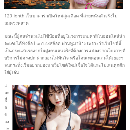
123lionth เว็บบาคาร่าเปิดใหม่สุดเดือด ที่สายพนันตัวจริงไม่
สมควรพลาด
ขณะนี้ผู้คนจำนวนไม่ใช้น้อยที่อยู่ในวงการเกมคาสิโนออนไลน์น่า
จะเคยได้ฟังชื่อ lion123สล็อต ผ่านหูมาบ้าง เพราะว่าเว็บไซต์นี้
เป็นกระแสแรงมากในฝูงคนเล่นจริงที่ต้องการแปลงจากเว็บเก่าๆที่
บริการไม่ตรงปก ฝากถอนไม่ทันใจ หรือโดนเทตอนเล่นได้เยอะๆ
จนกระทั่งเริ่มอยากมองหาเว็บไซต์ใหม่เชื่อใจได้และไม่เล่นตุกติก
ใส่ผู้เล่น
แ
ละ
ชื่
อ
ข
อง
lio