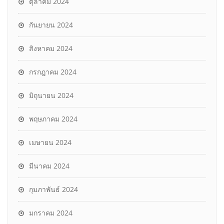
ตุลาคม 2024
กันยายน 2024
สิงหาคม 2024
กรกฎาคม 2024
มิถุนายน 2024
พฤษภาคม 2024
เมษายน 2024
มีนาคม 2024
กุมภาพันธ์ 2024
มกราคม 2024