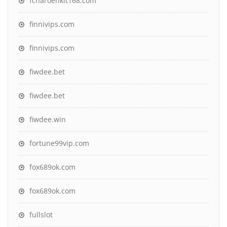
fcharoenkit168.com
finnivips.com
finnivips.com
fiwdee.bet
fiwdee.bet
fiwdee.win
fortune99vip.com
fox689ok.com
fox689ok.com
fullslot