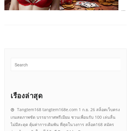
…
เรื่องล่าสุด
Tangtem168 tangtem168e.com 1 ก.ย. 26 สล็อตเว็บตรง
เกมสดภาพชัด บรรยากาศพรีเมียม ชวนเพื่อนรับ 100 เล่นลื่น
ไม่มีสะดุด คุ้มค่าการเดิมพัน ที่สุดในวงการ สล็อต168 สมัคร