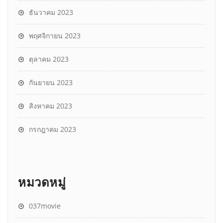
ธันวาคม 2023
พฤศจิกายน 2023
ตุลาคม 2023
กันยายน 2023
สิงหาคม 2023
กรกฎาคม 2023
หมวดหมู่
037movie