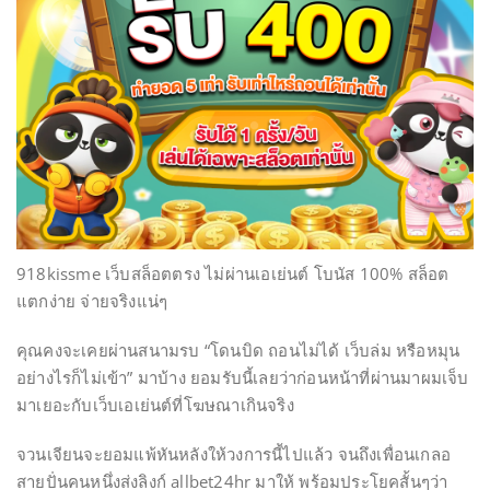
918kissme เว็บสล็อตตรง ไม่ผ่านเอเย่นต์ โบนัส 100% สล็อต
แตกง่าย จ่ายจริงแน่ๆ
คุณคงจะเคยผ่านสนามรบ “โดนบิด ถอนไม่ได้ เว็บล่ม หรือหมุน
อย่างไรก็ไม่เข้า” มาบ้าง ยอมรับนี้เลยว่าก่อนหน้าที่ผ่านมาผมเจ็บ
มาเยอะกับเว็บเอเย่นต์ที่โฆษณาเกินจริง
จวนเจียนจะยอมแพ้หันหลังให้วงการนี้ไปแล้ว จนถึงเพื่อนเกลอ
สายปั่นคนหนึ่งส่งลิงก์ allbet24hr มาให้ พร้อมประโยคสั้นๆว่า