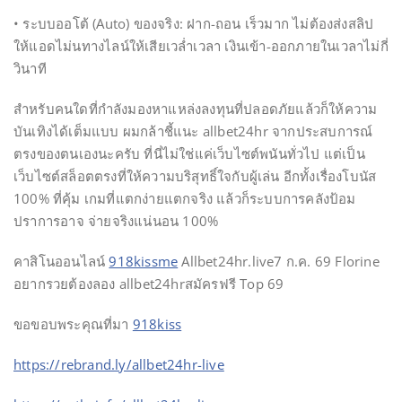
• ระบบออโต้ (Auto) ของจริง: ฝาก-ถอน เร็วมาก ไม่ต้องส่งสลิป
ให้แอดไม่นทางไลน์ให้เสียเวล่ำเวลา เงินเข้า-ออกภายในเวลาไม่กี่
วินาที
สำหรับคนใดที่กำลังมองหาแหล่งลงทุนที่ปลอดภัยแล้วก็ให้ความ
บันเทิงได้เต็มแบบ ผมกล้าชี้แนะ allbet24hr จากประสบการณ์
ตรงของตนเองนะครับ ที่นี่ไม่ใช่แค่เว็บไซต์พนันทั่วไป แต่เป็น
เว็บไซต์สล็อตตรงที่ให้ความบริสุทธิ์ใจกับผู้เล่น อีกทั้งเรื่องโบนัส
100% ที่คุ้ม เกมที่แตกง่ายแตกจริง แล้วก็ระบบการคลังป้อม
ปราการอาจ จ่ายจริงแน่นอน 100%
คาสิโนออนไลน์
918kissme
Allbet24hr.live7 ก.ค. 69 Florine
อยากรวยต้องลอง allbet24hrสมัครฟรี Top 69
ขอขอบพระคุณที่มา
918kiss
https://rebrand.ly/allbet24hr-live