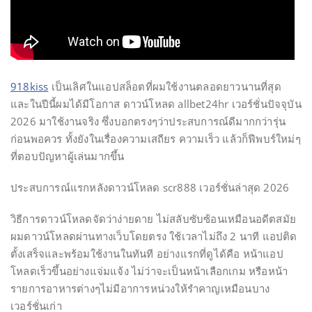
918kiss
เป็นเลิศในแอปสล็อตที่ผมใช้งานตลอดยาวนานที่สุด
และในปีนี้ผมได้มีโอกาส ดาวน์โหลด allbet24hr เวอร์ชั่นปัจจุบัน
2026 มาใช้งานจริง ซึ่งบอกตรงๆว่าประสบการณ์ดีมากกว่ารุ่น
ก่อนพอควร ทั้งยังในเรื่องความเสถียร ความเร็ว แล้วก็ฟีพบร์ใหม่ๆ
ที่ตอบปัญหาผู้เล่นมากขึ้น
ประสบการณ์แรกหลังดาวน์โหลด scr888 เวอร์ชั่นล่าสุด 2026
วิธีการดาวน์โหลดจัดว่าง่ายดาย ไม่สลับซับซ้อนเหมือนอดีตสมัย
ผมดาวน์โหลดผ่านทางเว็บโดยตรง ใช้เวลาไม่ถึง 2 นาที แอปติด
ตั้งเสร็จและพร้อมใช้งานในทันที อย่างแรกที่ดูได้คือ หน้าแอป
โหลดเร็วขึ้นอย่างแจ่มแจ้ง ไม่ว่าจะเป็นหน้าเลือกเกม หรือหน้า
รายการอาหารต่างๆไม่มีอาการหน่วงให้รำคาญเหมือนบาง
เวอร์ชั่นเก่า