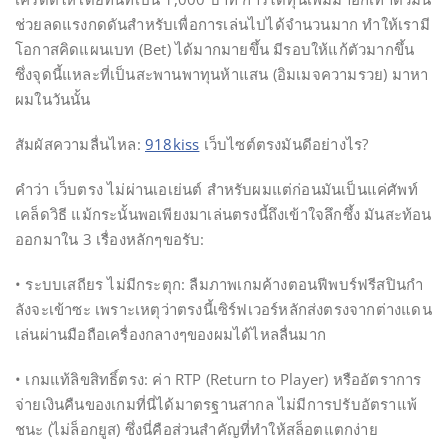
ช่วยลดแรงกดดันสำหรับเพื่อการเล่นไปได้จำนวนมาก ทำให้เรามี
โอกาสคิดแผนเบท (Bet) ได้มากมายขึ้น มีรอบให้แก้ตัวมากขึ้น
ซึ่งจุดนี้แหละที่เป็นสะพานพาทุนห้าแสน (อิมเมจความรวย) มาหา
ผมในวันนั้น
สัมผัสความลื่นไหล:
918kiss
เว็บไซต์ตรงมันดีอย่างไร?
คำว่า เว็บตรง ไม่ผ่านเอเย่นต์ สำหรับผมแต่ก่อนมันเป็นแค่ศัพท์
เคล็ดวิธี แม้กระนั้นพอเพียงมาเล่นตรงนี้ถึงเข้าใจลึกซึ้ง มันสะท้อน
ออกมาใน 3 เรื่องหลักๆขอรับ:
• ระบบเสถียร ไม่มีกระตุก: ลืมภาพเกมค้างตอนฟีพบร์ฟรีสปินกำ
ลังจะเข้าซะ เพราะเหตุว่าตรงนี้เซิร์ฟเวอร์หลักส่งตรงจากต่างแดน
เล่นผ่านมือถือเครื่องกลางๆของผมได้ไหลลื่นมาก
• เกมแท้ลิขสิทธิ์ตรง: ค่า RTP (Return to Player) หรืออัตราการ
จ่ายเงินคืนของเกมที่นี่ได้มาตรฐานสากล ไม่มีการปรับอัตราแพ้
ชนะ (ไม่ล็อกยูส) ซึ่งนี่คือส่วนสำคัญที่ทำให้สล็อตแตกง่าย