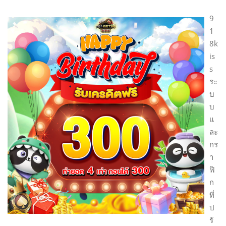
9
1
8k
is
s
ระ
บ
บ
แ
ละ
กร
า
ฟิ
ก
ที่
ป
รั