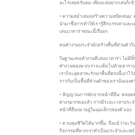
อะไรเลยครับผม เพียงแค่อยากเล่นก็เข้
• ความสม่ำเสมอสร้างความสนิทสนม: ต
นำมาซึ่งการทำให้เรารู้สึกบรรเทาและเค
เล่นบาคาร่าขณะนี้เรื่อยๆ
คนทำงานประจำมักสร้างพื้นที่ส่วนตัวในก
ในฐานะคนทำงานที่เล่นบาคาร่า ไม่มีขั้
ทำงานของพวกเราจะเต็มไปด้วยตารางเวล
เราก็จะอุตสาหะรักษาพื้นที่ตรงนี้เอาไว
ราวกับเป็นพื้นที่ส่วนตัวของเรานั่นเอง
• สัญญาณการพักจากหน้าที่อื่น: ตลอดท
ต่างๆมากพอแล้ว การมีระยะเวลาประจ
หน้าที่อื่นๆมาอยู่ในมุมเล็กๆของตัวเอง
• ควบคุมชีวิตได้มากขึ้น: ถึงแม้ว่าจะว
กิจกรรมที่พวกเราทำเป็นประจำและสม่ำเ