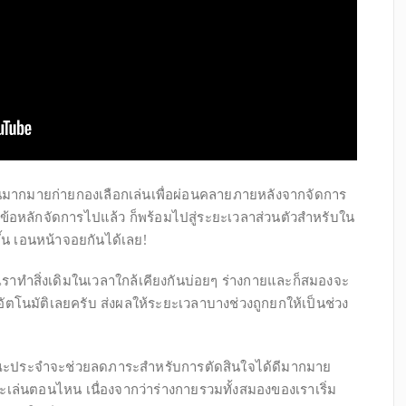
นมากมายก่ายกองเลือกเล่นเพื่อผ่อนคลายภายหลังจากจัดการ
หัวข้อหลักจัดการไปแล้ว ก็พร้อมไปสู่ระยะเวลาส่วนตัวสำหรับใน
ึ้น เอนหน้าจอยกันได้เลย!
วกเราทำสิ่งเดิมในเวลาใกล้เคียงกันบ่อยๆ ร่างกายและก็สมองจะ
งี้อัตโนมัติเลยครับ ส่งผลให้ระยะเวลาบางช่วงถูกยกให้เป็นช่วง
มีขณะประจำจะช่วยลดภาระสำหรับการตัดสินใจได้ดีมากมาย
ะเล่นตอนไหน เนื่องจากว่าร่างกายรวมทั้งสมองของเราเริ่ม