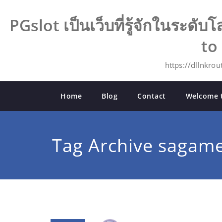
Skip
to
PGslot เป็นเว็บที่รู้จักในระดั
content
to
https://dllnkrout
Home
Blog
Contact
Welcome t
Tag Archive sagam