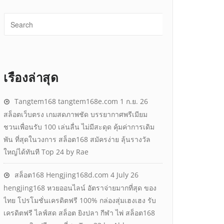
เรื่องล่าสุด
Tangtem168 tangtem168e.com 1 ก.ย. 26
สล็อตเว็บตรง เกมสดภาพชัด บรรยากาศพรีเมียม
ชวนเพื่อนรับ 100 เล่นลื่น ไม่มีสะดุด คุ้มค่าการเดิม
พัน ที่สุดในวงการ สล็อต168 สมัครง่าย ลุ้นรางวัล
ใหญ่ได้ทันที Top 24 by Rae
สล็อต168 Hengjing168d.com 4 July 26
hengjing168 หวยออนไลน์ อัตราจ่ายมากที่สุด ของ
ไทย โปรโมชั่นเครดิตฟรี 100% กล่องสุ่มเฮงเฮง รับ
เครดิตฟรี ไลฟ์สด สล็อต ยิงปลา กีฬา ไพ่ สล็อต168