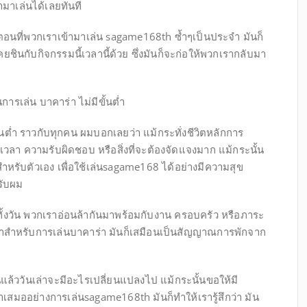
ามาเล่นได้เลยทันที
อนที่พวกเราเข้ามาเล่น sagame168th ซ้ำๆเป็นประจำ มันก็
ยชินกับกิจกรรมนี้เวลานี้ด้วย ซึ่งมันก็จะก่อให้พวกเรากลับมา
ารเล่น บาคาร่า ไม่มีขั้นต่ำ
นต่ำ ราวกับทุกคน ผมบอกเลยว่า แม้กระทั่งชีวิตหลักการ
า ความรับผิดชอบ หรือสิ่งที่จะต้องจัดแจงมาก แม้กระนั้น
้สำหรับตัวเอง เพื่อใช้เล่นsagame168 ได้อย่างมีความสุข
ครับผม
ั้งวัน พวกเราอ่อนล้ากันมาพร้อมกับงาน ครอบครัว หรือภาระ
ำสำหรับการเล่นบาคาร่า มันก็เสมือนเป็นสัญญาณการพักจาก
ันแล้ววันเล่าจะมีอะไรเปลี่ยนแปลงไป แม้กระนั้นขอให้มี
สมออย่างการเล่นsagame168th มันก็ทำให้เรารู้สึกว่า มัน