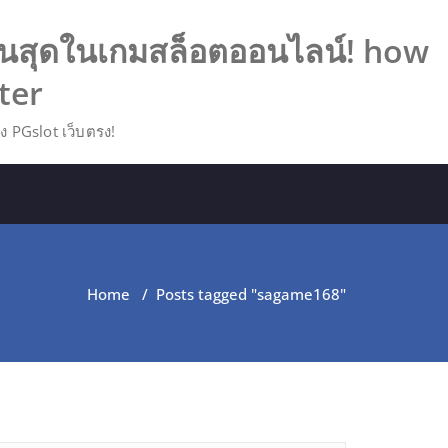
ี่สิ้นสุดในเกมสล็อตออนไลน์! how
ter
อง PGslot เว็บตรง!
Home
/
Posts tagged "sagame168"