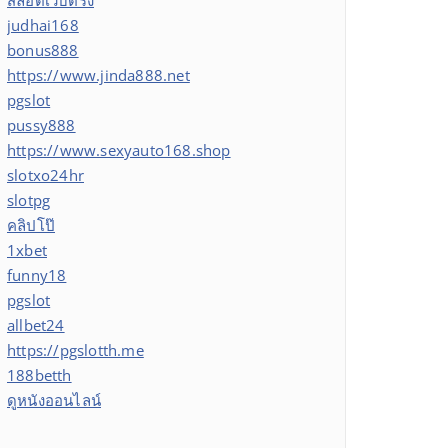
สล็อตเว็บตรง
judhai168
bonus888
https://www.jinda888.net
pgslot
pussy888
https://www.sexyauto168.shop
slotxo24hr
slotpg
คลิปโป๊
1xbet
funny18
pgslot
allbet24
https://pgslotth.me
188betth
ดูหนังออนไลน์