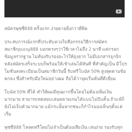
สมัครพุซซี่888 ครั้งแรก ง่ายดายยิ่งกว่าที่คิด
ประสบการณ์แรกที่ประทับดวงใจคือกรรมวิธีการสมัคร
สมาชิกpussy888 บอกตรงๆว่าใช้เวลาไม่ถึง 2 นาที แค่กรอก
ข้อมูลรากฐาน ไม่ต้องรับรองอะไรให้ยุ่งยาก ไม่มีเอกสารจุกจิก
หลังสมัครเสร็จระบบก็พร้อมให้เข้าเล่นได้ทันที ที่สำคัญเป็น มีโปร
โมชั่นลงทะเบียนเป็นสมาชิกวันนี้ รับฟรีโบนัส 50% สูงสุดตามข้อ
ตกลง ซึ่งสำหรับมือใหม่อย่างผม ถือได้ว่าจุดเริ่มต้นที่ดีเยี่ยม
โบนัส 50% ที่ได้ ทำให้ผมมีทุนมากขึ้นโดยไม่ต้องเพิ่มเงิน
มากมาย สามารถทดสอบเล่นหลายเกมได้แบบไม่บีบคั้น ถ้าแพ้ก็
ยังไม่เจ็บตัวมากมาย แม้กระนั้นหากชนะก็กำไรมองเห็นๆตั้งแต่
เริ่ม
พุซซี่888 โหลดฟรีโดยไม่จำเป็นต้องเสียเงิน เล่นง่าย รองรับทุก