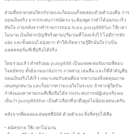
ส่วนที่หลายๆคนวิตกกังวลและก็ผมเองก็ทดสอบด้วยตัวเองคือ การ
ถอนเงินจริง จากประสบการณ์ตรง จะต้องพูดว่าทำได้ออกจะเร็ว
ทันใจ ภายหลังจากทำรายการถอน ระบบ pussy888fun ใช้เวลา
ไม่นาน เงินก็ฝากบัญชีจริงตามปริมาณที่โล่งแจ้งไว้ ไม่มีการหัก
แฝง และขั้นตอนไม่ยุ่งยาก ทำให้เกิดความรู้สึกมั่นใจว่าเป็น
แพลตฟอร์มที่เชื่อถือได้จริง
โดยรวมแล้ว สำหรับผม pussy888 เป็นแพลตฟอร์มเกมที่ตอบ
โจทย์ครบ ทั้งยังเกมนานัปการ ภาพสวย เล่นลื่น และก็ที่สำคัญคือ
ถอนเงินจริงได้เร็ว เหมาะสมกับคนที่อยากหาเกมสล็อตคุณภาพ
เล่นสนุกสนาน และก็อยากความแน่ใจในระบบ ถ้าหากผู้ใดกัน
กำลังมองหาค่ายเกมที่เชื่อถือได้จากประสบการณ์ผู้เล่นจริง ผม
เห็นว่า pussy888fun เป็นตัวเลือกที่น่าดึงดูดไม่น้อยเลยนะครับ
หลังจากที่ผมลองเล่นพุซซี่888 ด้วยตัวเอง สิ่งที่สรุปได้คือ
• สมัครง่าย ใช้เวลาไม่นาน