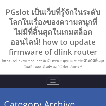
Skip
to
PGslot เป็นเว็บที่รู้จักในระดับ
content
โลกในเรื่องของความสนุกที่
ไม่มีที่สิ้นสุดในเกมสล็อต
ออนไลน์! how to update
firmware of dlink router
https://dllnkroutlocl.net สัมผัสความสนุกและรางวัลที่ไม่มีที่สิ้นสุด
ในสล็อตออนไลน์ของ PGslot เว็บตรง!
TOGGLE
NAVIGATION
Category Archive