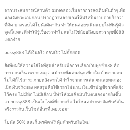
จากประสบการณ์ส่วนตัว ผมทดลองเริ่มจากการลงเดิมพันต่ำๆเพื่อ
มองจังหวะเกมก่อน ปรากฏว่าหลายเกมให้ฟรีสปินง่ายดายยิ่งกว่า
ที่คิด บางรอบได้โบนัสติดๆกัน ทำให้ทุนค่อยๆเพิ่มแบบไม่ทันรู้ตัว
จุดนี้แหละที่ทำให้รู้เรื่องว่าทำไมคนไม่ใช่น้อยถึงบอกว่า พุซซี่888
แตกง่าย
pussy888 ได้เงินจริง ถอนเร็ว ไม่กั๊กยอด
สิ่งที่ผมให้ความใส่ใจที่สุดสำหรับเพื่อการเลือกเว็บพุซซี่888 คือ
การถอนเงิน เพราะเหตุว่าแม้กระทั่งเล่นสนุกเพียงใด ถ้าหากถอน
ไม่ได้ก็ไร้สาระ ภายหลังจากได้กำไรจากการเล่น ผมเลยทดลอง
เบิกเงินจริงมอง ผลสรุปคือใช้เวลาไม่นาน เงินเข้าบัญชีจากที่แจ้ง
ไว้ครบ ไม่มีหัก ไม่มีเลื่อน นี้ทำให้ผมเชื่อมั่นในตนเองมากยิ่งขึ้น
ว่า pussy888 เป็นเว็บไซต์ที่จ่ายจริง ไม่ใช่แค่ประชาสัมพันธ์เกิน
จริงราวกับเว็บไซต์อื่นๆที่เคยเจอมา
โบนัส 50% และก็เครดิตฟรี คุ้มสำหรับมือใหม่