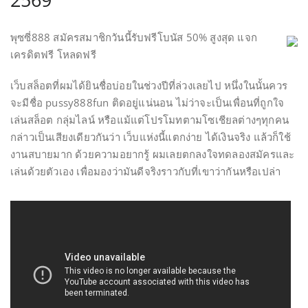
พุซซี่888 สมัครสมาชิกวันนี้รับฟรีโบนัส 50% สูงสุด แจก
เครดิตฟรี โหลดฟรี
เว็บสล็อตที่ผมได้ยินชื่อบ่อยในช่วงปีที่ล่วงเลยไป หนึ่งในนั้นควร
จะมีชื่อ pussy888fun ติดอยู่แน่นอน ไม่ว่าจะเป็นเพื่อนที่ถูกใจ
เล่นสล็อต กลุ่มไลน์ หรือแม้แต่โปรโมทตามโซเชียลต่างๆทุกคน
กล่าวเป็นเสียงเดียวกันว่า เว็บแห่งนี้แตกง่าย ได้เงินจริง แล้วก็ใช้
งานสบายมาก ด้วยความอยากรู้ ผมเลยตกลงใจทดลองสมัครและ
เล่นด้วยตัวเอง เพื่อมองว่ามันดีจริงราวกับที่เขาว่ากันหรือเปล่า