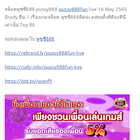
สล็อตพุซซี่888 pussy888
pussy888fun
.live 16 May 2569
Brady ยืน 1 เรื่องเกมสล็อต พุซซี่888คิดจะลงทุนทั้งทีต้องที่นี่
เท่านั้น Top 86
ขอขอบคุณเว็บ
พุซซี่888
https://rebrand.ly/pussy888fun-live
https://cutly.info/pussy888fun-live
https://bitt.to/noenf9