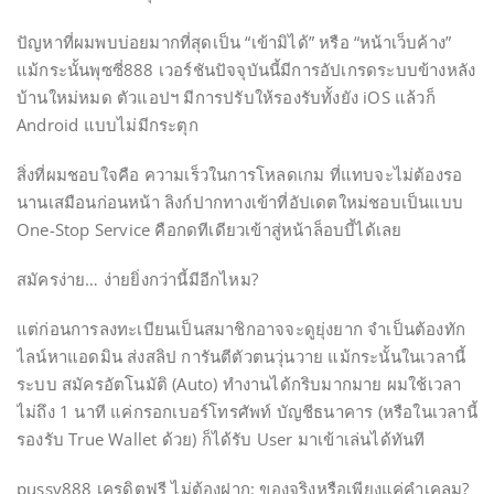
ปัญหาที่ผมพบบ่อยมากที่สุดเป็น “เข้ามิได้” หรือ “หน้าเว็บค้าง”
แม้กระนั้นพุซซี่888 เวอร์ชันปัจจุบันนี้มีการอัปเกรดระบบข้างหลัง
บ้านใหม่หมด ตัวแอปฯ มีการปรับให้รองรับทั้งยัง iOS แล้วก็
Android แบบไม่มีกระตุก
สิ่งที่ผมชอบใจคือ ความเร็วในการโหลดเกม ที่แทบจะไม่ต้องรอ
นานเสมือนก่อนหน้า ลิงก์ปากทางเข้าที่อัปเดตใหม่ชอบเป็นแบบ
One-Stop Service คือกดทีเดียวเข้าสู่หน้าล็อบบี้ได้เลย
สมัครง่าย… ง่ายยิ่งกว่านี้มีอีกไหม?
แต่ก่อนการลงทะเบียนเป็นสมาชิกอาจจะดูยุ่งยาก จำเป็นต้องทัก
ไลน์หาแอดมิน ส่งสลิป การันตีตัวตนวุ่นวาย แม้กระนั้นในเวลานี้
ระบบ สมัครอัตโนมัติ (Auto) ทำงานได้กริบมากมาย ผมใช้เวลา
ไม่ถึง 1 นาที แค่กรอกเบอร์โทรศัพท์ บัญชีธนาคาร (หรือในเวลานี้
รองรับ True Wallet ด้วย) ก็ได้รับ User มาเข้าเล่นได้ทันที
pussy888 เครดิตฟรี ไม่ต้องฝาก: ของจริงหรือเพียงแค่คำเคลม?