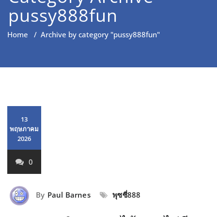
pussy888fun
Home
/
Archive by category "pussy888fun"
13
พฤษภาคม
2026
0
By
Paul Barnes
พุซซี่888