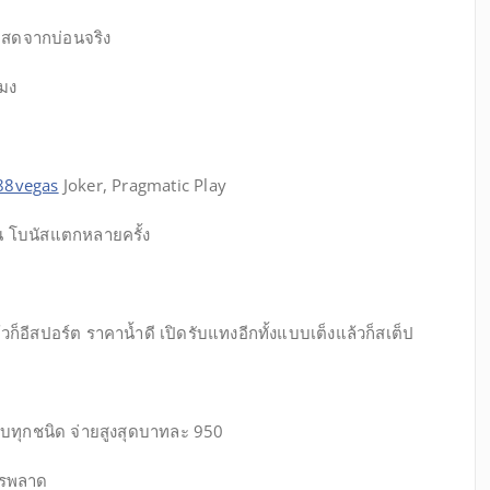
อดสดจากบ่อนจริง
โมง
88vegas
Joker, Pragmatic Play
ิน โบนัสแตกหลายครั้ง
็อีสปอร์ต ราคาน้ำดี เปิดรับแทงอีกทั้งแบบเต็งแล้วก็สเต็ป
รบทุกชนิด จ่ายสูงสุดบาทละ 950
วรพลาด