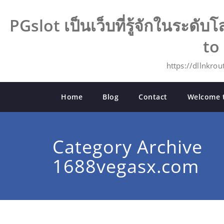
Skip
to
PGslot เป็นเว็บที่รู้จักในระดั
content
to
https://dllnkrout
Home
Blog
Contact
Welcome t
Category Archive
1688vegasx.com