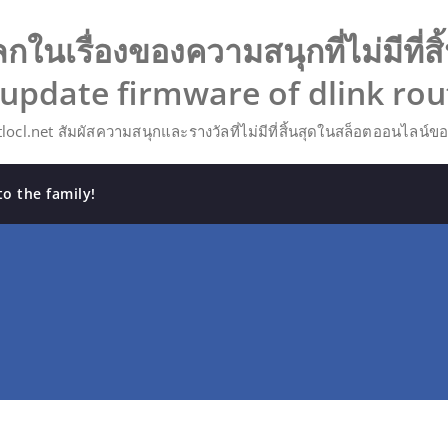
บโลกในเรื่องของความสนุกที่ไม่มีท
 update firmware of dlink rou
locl.net สัมผัสความสนุกและรางวัลที่ไม่มีที่สิ้นสุดในสล็อตออนไลน์ข
o the family!