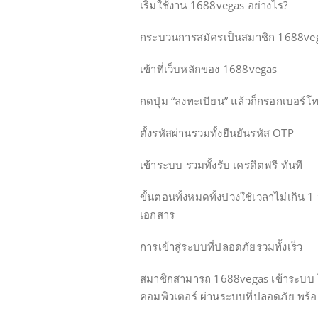
เริ่มใช้งาน 1688vegas อย่างไร?
กระบวนการสมัครเป็นสมาชิก 1688ve
เข้าที่เว็บหลักของ 1688vegas
กดปุ่ม “ลงทะเบียน” แล้วก็กรอกเบอร์โท
ตั้งรหัสผ่านรวมทั้งยืนยันรหัส OTP
เข้าระบบ รวมทั้งรับ เครดิตฟรี ทันที
ขั้นตอนทั้งหมดทั้งปวงใช้เวลาไม่เกิน 1
เอกสาร
การเข้าสู่ระบบที่ปลอดภัยรวมทั้งเร็ว
สมาชิกสามารถ 1688vegas เข้าระบบ ได
คอมพิวเตอร์ ผ่านระบบที่ปลอดภัย พร้อ