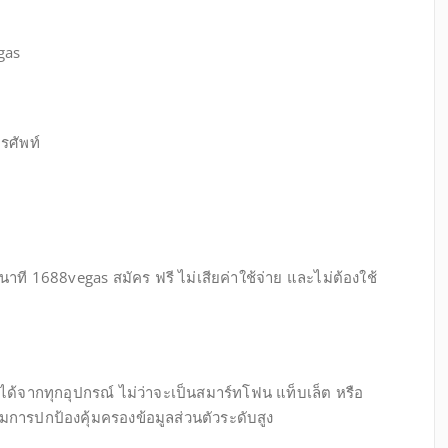
gas
รศัพท์
 นาที 1688vegas สมัคร ฟรี ไม่เสียค่าใช้จ่าย และไม่ต้องใช้
้จากทุกอุปกรณ์ ไม่ว่าจะเป็นสมาร์ทโฟน แท็บเล็ต หรือ
มการปกป้องคุ้มครองข้อมูลส่วนตัวระดับสูง