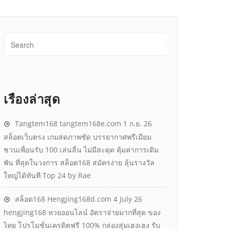
เรื่องล่าสุด
Tangtem168 tangtem168e.com 1 ก.ย. 26
สล็อตเว็บตรง เกมสดภาพชัด บรรยากาศพรีเมียม
ชวนเพื่อนรับ 100 เล่นลื่น ไม่มีสะดุด คุ้มค่าการเดิม
พัน ที่สุดในวงการ สล็อต168 สมัครง่าย ลุ้นรางวัล
ใหญ่ได้ทันที Top 24 by Rae
สล็อต168 Hengjing168d.com 4 July 26
hengjing168 หวยออนไลน์ อัตราจ่ายมากที่สุด ของ
ไทย โปรโมชั่นเครดิตฟรี 100% กล่องสุ่มเฮงเฮง รับ