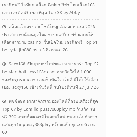
เครดิตฟรี ไลฟ์สด สล็อต ยิงปลา กีฬา ไพ่ สล็อต168
แจก เครดิตฟรี เยอะที่สุด Top 33 by Abby
สล็อตเว็บตรง เว็บไซต์ใหญ่ สล็อตเว็บตรง 2026
ประสบการณ์เล่นยุคใหม่ ระบบเสถียร พร้อมเกมให้
เลือกมากมาย casino เว็บเปิดใหม่ เครดิตฟรี Top 51
by Lyda jin888.asia 5 สิงหาคม 26
Sexy168 เปิดมุมมองใหม่ของเกมบาคาร่า Top 62
by Marshall sexy168c.com สายวัดใจได้ 1,000
รองรับทุกธนาคาร ถอนเร็วทันใจ เว็บดี มีโต๊ะให้เลือก
เยอะ sexy168 เข้าเล่นวันนี้ รับโปรดีทันที 27 July 26
พุซซี่888 อาณาจักรเกมออนไลน์ที่ครบเครื่องที่สุด
Top 67 by Camilla pussy888play.me วันเกิด รับ
ฟรี 300 เกมสล็อต คาสิโนออนไลน์ คนเล่นไม่ต่ำกว่า
แสนทุกวัน pussy888play พร้อมแล้ว ลุยเลย 6 ก.ย.
69