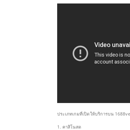
ประเภทเกมที่เปิดให้บริการบน 1688v
1. คาสิโนสด