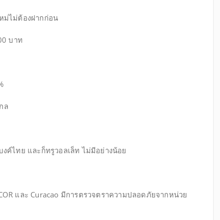
หม่ไม่ต้องฝากก่อน
000 บาท
1%
กล
งค์ไทย และก็ทรูวอลเล็ท ไม่มีอย่างน้อย
ก
GCOR และ Curacao มีการตรวจตราความปลอดภัยจากหน่วย