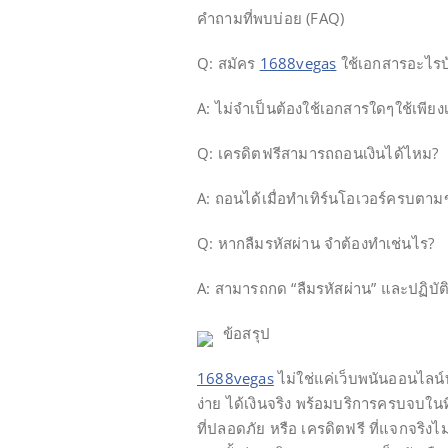
คำถามที่พบบ่อย (FAQ)
Q: สมัคร
1688vegas
ใช้เอกสารอะไรบ
A: ไม่จำเป็นต้องใช้เอกสารใดๆใช้เพียง
Q: เครดิตฟรีสามารถถอนเงินได้ไหม?
A: ถอนได้เมื่อทำเทิร์นโอเวอร์ครบต
Q: หากลืมรหัสผ่าน จำต้องทำเช่นไร?
A: สามารถกด “ลืมรหัสผ่าน” และปฏิบัติ
ข้อสรุป
1688vegas
ไม่ใช่แค่เว็บพนันออนไลน์ท
ง่าย ได้เงินจริง พร้อมบริการครบจบในที
ที่ปลอดภัย หรือ เครดิตฟรี ที่แจกจริงไ