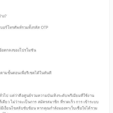
้าง?
เบอร์โทรศัพท์รวมทั้งรหัส OTP
ามข้อตกลงของโปรโมชัน
ตามขั้นตอนเพื่อรีเซตได้ในทันที
ั่วไป แต่ว่าคือศูนย์รวมความบันเทิงระดับพรีเมียมที่ใช้งาน
่เดียว ไม่ว่าจะเป็นการ สมัครสมาชิก ที่รวดเร็ว การ เข้าระบบ
ม่มีเงื่อนไขสลับซับซ้อน หากคุณกำลังมองหาเว็บเชื่อใจได้รวม