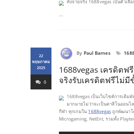
ทั้งจ่ายจริง 1688vegas เป็นตัวเลือก
…
By
Paul Barnes
1688
22
พฤษภาคม
1688vegas เครดิตฟร
2025
จริงรับเครดิตฟรีไม่มี
0
1688vegas เป็นเว็บไซต์การเดิมพ
มากมายไม่ว่าจะเป็นคาสิโนออนไลน์,
กีฬา ทุกเกมใน
1688vegas
ถูกพัฒนาโด
Microgaming, NetEnt, รวมทั้ง Playtec