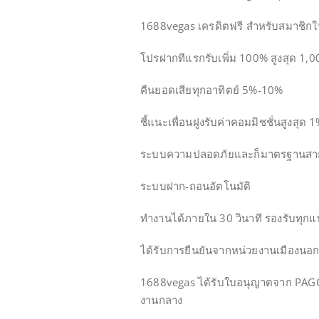
1688vegas เครดิตฟรี สำหรับสมาชิกใ
โปรฝากทีแรกรับเพิ่ม 100% สูงสุด 1,
คืนยอดเสียทุกอาทิตย์ 5%-10%
ชี้แนะเพื่อนฝูงรับค่าคอมมิชชั่นสูงสุด 
ระบบความปลอดภัยและก็มาตรฐานสา
ระบบฝาก-ถอนอัตโนมัติ
ทำงานได้ภายใน 30 วินาที รองรับทุกแบ
ได้รับการยืนยันจากหน่วยงานเมืองนอ
1688vegas ได้รับใบอนุญาตจาก PA
งานกลาง