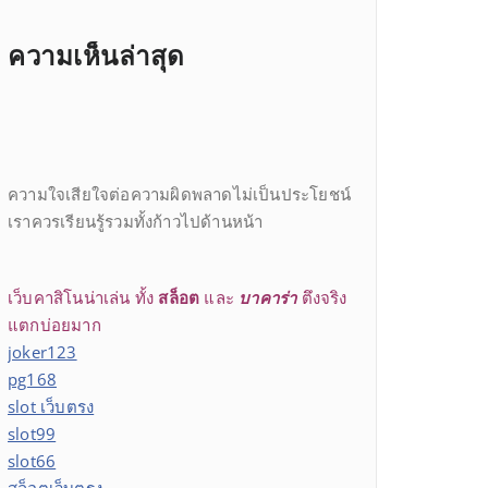
ความเห็นล่าสุด
ความใจเสียใจต่อความผิดพลาดไม่เป็นประโยชน์
เราควรเรียนรู้รวมทั้งก้าวไปด้านหน้า
เว็บคาสิโนน่าเล่น ทั้ง
สล็อต
และ
บาคาร่า
ตึงจริง
แตกบ่อยมาก
joker123
pg168
slot เว็บตรง
slot99
slot66