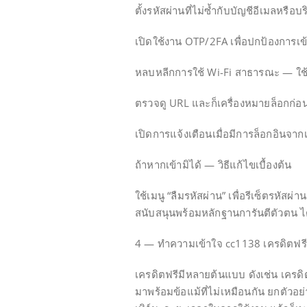
ตั้งรหัสผ่านที่ไม่ซ้ำกับบัญชีอีเมลหรือบร
เปิดใช้งาน OTP/2FA เพื่อปกป้องการเข้
หลบหลีกการใช้ Wi-Fi สาธารณะ — ใช
ตรวจดู URL และก็เครื่องหมายล็อกก่อ
เปิดการแจ้งเตือนเมื่อมีการล็อกอินจากเค
ถ้าหากเข้ามิได้ — วิธีแก้ไขเบื้องต้น
ใช้เมนู “ลืมรหัสผ่าน” เพื่อรีเซ็ตรหัสผ่
สนับสนุนพร้อมหลักฐานการันตีตัวตน ได้
4 — ทำความเข้าใจ cc1138 เครดิตฟรี:
เครดิตฟรีมีหลายต้นแบบ ดังเช่น เคร
มาพร้อมข้อแม้ที่ไม่เหมือนกัน ยกตัวอย่