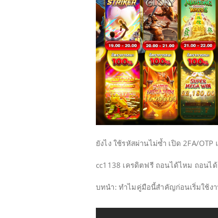
ยังไง ใช้รหัสผ่านไม่ซ้ำ เปิด 2FA/OTP 
cc1138 เครดิตฟรี ถอนได้ไหม ถอนได
บทนำ: ทำไมคู่มือนี้สำคัญก่อนเริ่มใช้