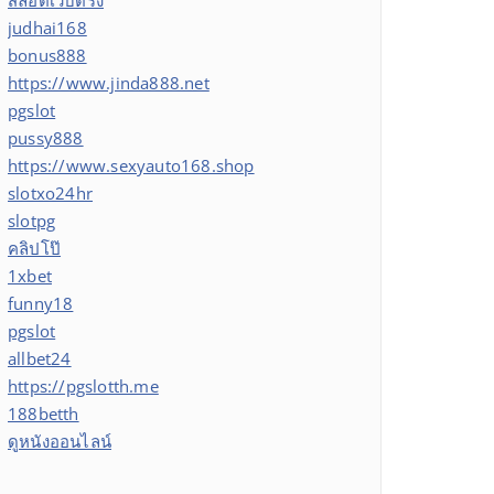
สล็อตเว็บตรง
judhai168
bonus888
https://www.jinda888.net
pgslot
pussy888
https://www.sexyauto168.shop
slotxo24hr
slotpg
คลิปโป๊
1xbet
funny18
pgslot
allbet24
https://pgslotth.me
188betth
ดูหนังออนไลน์