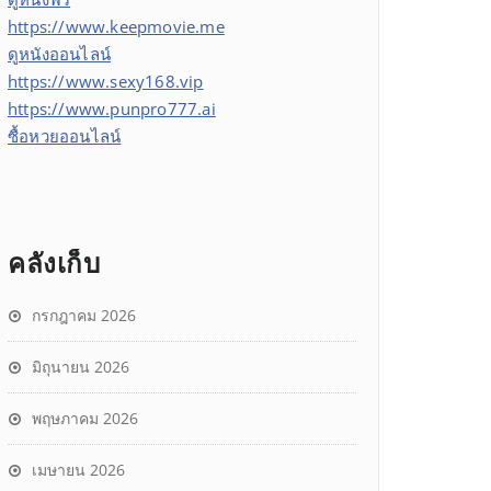
https://www.keepmovie.me
ดูหนังออนไลน์
https://www.sexy168.vip
https://www.punpro777.ai
ซื้อหวยออนไลน์
คลังเก็บ
กรกฎาคม 2026
มิถุนายน 2026
พฤษภาคม 2026
เมษายน 2026