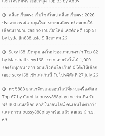
แจก เครดิตฟรี เยอะที่สุด Top 33 by Abby
สล็อตเว็บตรง เว็บไซต์ใหญ่ สล็อตเว็บตรง 2026
ประสบการณ์เล่นยุคใหม่ ระบบเสถียร พร้อมเกมให้
เลือกมากมาย casino เว็บเปิดใหม่ เครดิตฟรี Top 51
by Lyda jin888.asia 5 สิงหาคม 26
Sexy168 เปิดมุมมองใหม่ของเกมบาคาร่า Top 62
by Marshall sexy168c.com สายวัดใจได้ 1,000
รองรับทุกธนาคาร ถอนเร็วทันใจ เว็บดี มีโต๊ะให้เลือก
เยอะ sexy168 เข้าเล่นวันนี้ รับโปรดีทันที 27 July 26
พุซซี่888 อาณาจักรเกมออนไลน์ที่ครบเครื่องที่สุด
Top 67 by Camilla pussy888play.me วันเกิด รับ
ฟรี 300 เกมสล็อต คาสิโนออนไลน์ คนเล่นไม่ต่ำกว่า
แสนทุกวัน pussy888play พร้อมแล้ว ลุยเลย 6 ก.ย.
69