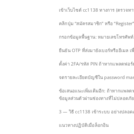
เข้าเว็บไซต์ cc1138 ทางการ (ตรวจท
คลิกปุ่ม “สมัครสมาชิก” หรือ “Register
กรอกข้อมูลพื้นฐาน: หมายเลขโทรศัพท์/อีเ
ยืนยัน OTP ที่ส่งมายังเบอร์หรืออีเมล เพ
ตั้งค่า 2FA/รหัส PIN ถ้าหากแพลตฟอร์ม
จดรายละเอียดบัญชีใน password man
ข้อเสนอแนะเพิ่มเติมอีก: ถ้าหากแพลตฟ
ข้อมูลส่วนตัวผ่านช่องทางที่ไม่ปลอดภั
3 — วิธี cc1138 เข้าระบบ อย่างปลอด
แนวทางปฏิบัติเมื่อล็อกอิน