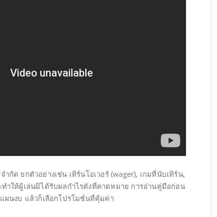
กัด ยกตัวอย่างเช่น เทิร์นโอเวอร์ (wager), เกมที่นับเทิร์น,
ให้ผู้เล่นมิได้รับผลกำไรดังที่คาดหมาย การอ่านคู่มือก่อน
ผนงบ แล้วก็เลือกโปรโมชั่นที่คุ้มค่า