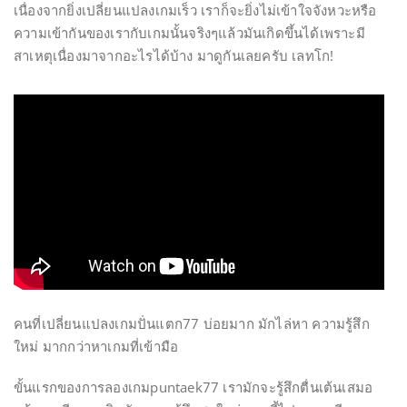
เนื่องจากยิ่งเปลี่ยนแปลงเกมเร็ว เราก็จะยิ่งไม่เข้าใจจังหวะหรือ
ความเข้ากันของเรากับเกมนั้นจริงๆแล้วมันเกิดขึ้นได้เพราะมี
สาเหตุเนื่องมาจากอะไรได้บ้าง มาดูกันเลยครับ เลทโก!
คนที่เปลี่ยนแปลงเกมปั่นแตก77 บ่อยมาก มักไล่หา ความรู้สึก
ใหม่ มากกว่าหาเกมที่เข้ามือ
ขั้นแรกของการลองเกมpuntaek77 เรามักจะรู้สึกตื่นเต้นเสมอ