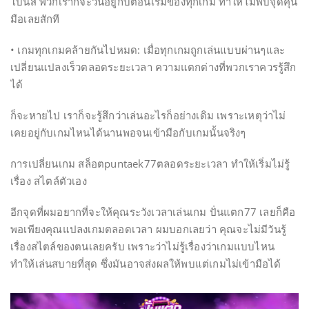
โบนัส พวกเราก็จะวนอยู่กับตอนเริ่มของทุกเกม ทำให้ไม่พบจุดคุ้น
มือเลยสักที
• เกมทุกเกมคล้ายกันไปหมด: เมื่อทุกเกมถูกเล่นแบบผ่านๆและ
เปลี่ยนแปลงเร็วตลอดระยะเวลา ความแตกต่างที่พวกเราควรรู้สึก
ได้
ก็จะหายไป เราก็จะรู้สึกว่าเล่นอะไรก็อย่างเดิม เพราะเหตุว่าไม่
เคยอยู่กับเกมไหนได้นานพอจนเข้ามือกับเกมนั้นจริงๆ
การเปลี่ยนเกม สล็อตpuntaek77ตลอดระยะเวลา ทำให้เริ่มไม่รู้
เรื่อง สไตล์ตัวเอง
อีกจุดที่ผมอยากที่จะให้คุณระวังเวลาเล่นเกม ปั่นแตก77 เลยก็คือ
พอเพียงคุณแปลงเกมตลอดเวลา ผมบอกเลยว่า คุณจะไม่มีวันรู้
เรื่องสไตล์ของตนเลยครับ เพราะว่าไม่รู้เรื่องว่าเกมแบบไหน
ทำให้เล่นสบายที่สุด ซึ่งมันอาจส่งผลให้พบแต่เกมไม่เข้ามือได้