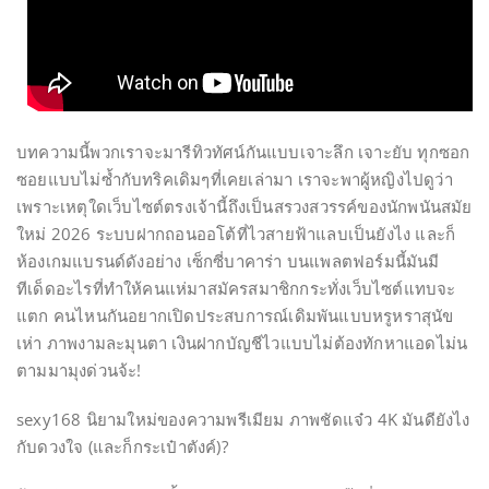
บทความนี้พวกเราจะมารีทิวทัศน์กันแบบเจาะลึก เจาะยับ ทุกซอก
ซอยแบบไม่ซ้ำกับทริคเดิมๆที่เคยเล่ามา เราจะพาผู้หญิงไปดูว่า
เพราะเหตุใดเว็บไซต์ตรงเจ้านี้ถึงเป็นสรวงสวรรค์ของนักพนันสมัย
ใหม่ 2026 ระบบฝากถอนออโต้ที่ไวสายฟ้าแลบเป็นยังไง และก็
ห้องเกมแบรนด์ดังอย่าง เซ็กซี่บาคาร่า บนแพลตฟอร์มนี้มันมี
ทีเด็ดอะไรที่ทำให้คนแห่มาสมัครสมาชิกกระทั่งเว็บไซต์แทบจะ
แตก คนไหนกันอยากเปิดประสบการณ์เดิมพันแบบหรูหราสุนัข
เห่า ภาพงามละมุนตา เงินฝากบัญชีไวแบบไม่ต้องทักหาแอดไม่น
ตามมามุงด่วนจ้ะ!
sexy168 นิยามใหม่ของความพรีเมียม ภาพชัดแจ๋ว 4K มันดียังไง
กับดวงใจ (และก็กระเป๋าตังค์)?