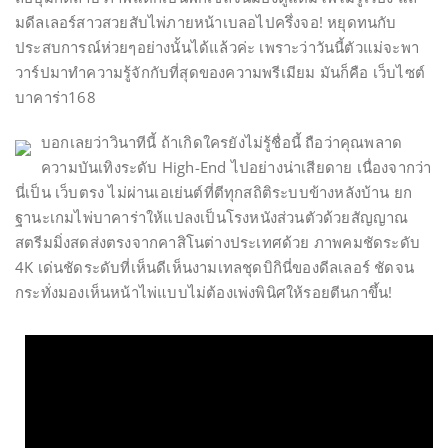
มดีลเลอร์สาวสวยสับไพ่ภายหน้าเบลอไปครึ่งจอ! หยุดทนกับ
ประสบการณ์ห่วยๆอย่างนั้นได้แล้วค่ะ เพราะว่าวันนี้ตัวแม่จะพา
วาร์ปมาทำความรู้จักกับที่สุดของความพรีเมียม มันก็คือ เว็บไซต์
บาคาร่า168
บอกเลยว่าวินาทีนี้ ถ้าเกิดใครยังไม่รู้ชื่อนี้ ถือว่าคุณพลาด
ความบันเทิงระดับ High-End ไปอย่างน่าเสียดาย เนื่องจากว่า
นี่เป็น เว็บตรง ไม่ผ่านเอเย่นต์ที่ตีทุกสถิติระบบข้างหลังบ้าน ยก
ฐานะเกมไพ่บาคาร่าให้แปลงเป็นโรงหนังส่วนตัวด้วยสัญญาณ
สตรีมมิ่งสดส่งตรงจากคาสิโนต่างประเทศด้วย ภาพคมชัดระดับ
4K เด่นชัดระดับที่เห็นดีเห็นงามเทลชุดบิกินี่ของดีลเลอร์ ชัดจน
กระทั่งมองเห็นหน้าไพ่แบบไม่ต้องเพ่งพินิศให้รอยตีนกาขึ้น!