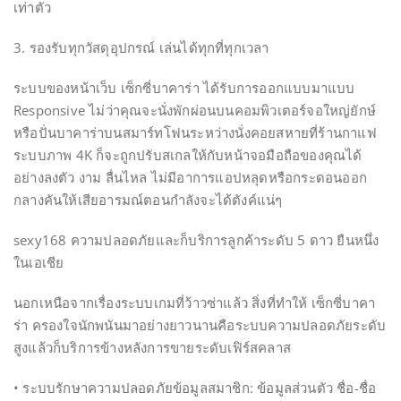
เท่าตัว
3. รองรับทุกวัสดุอุปกรณ์ เล่นได้ทุกที่ทุกเวลา
ระบบของหน้าเว็บ เซ็กซี่บาคาร่า ได้รับการออกแบบมาแบบ
Responsive ไม่ว่าคุณจะนั่งพักผ่อนบนคอมพิวเตอร์จอใหญ่ยักษ์
หรือปั่นบาคาร่าบนสมาร์ทโฟนระหว่างนั่งคอยสหายที่ร้านกาแฟ
ระบบภาพ 4K ก็จะถูกปรับสเกลให้กับหน้าจอมือถือของคุณได้
อย่างลงตัว งาม ลื่นไหล ไม่มีอาการแอปหลุดหรือกระดอนออก
กลางคันให้เสียอารมณ์ตอนกำลังจะได้ตังค์แน่ๆ
sexy168 ความปลอดภัยและก็บริการลูกค้าระดับ 5 ดาว ยืนหนึ่ง
ในเอเชีย
นอกเหนือจากเรื่องระบบเกมที่ว้าวซ่าแล้ว สิ่งที่ทำให้ เซ็กซี่บาคา
ร่า ครองใจนักพนันมาอย่างยาวนานคือระบบความปลอดภัยระดับ
สูงแล้วก็บริการข้างหลังการขายระดับเฟิร์สคลาส
• ระบบรักษาความปลอดภัยข้อมูลสมาชิก: ข้อมูลส่วนตัว ชื่อ-ชื่อ