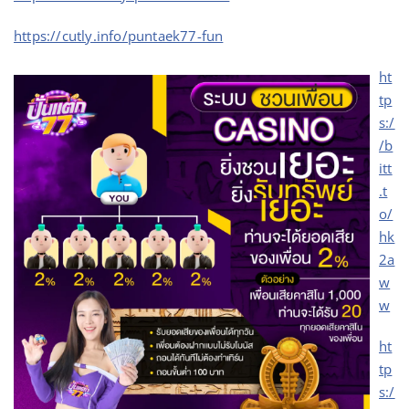
https://cutly.info/puntaek77-fun
ht
tp
s:/
/b
itt
.t
o/
hk
2a
w
w
ht
tp
s:/