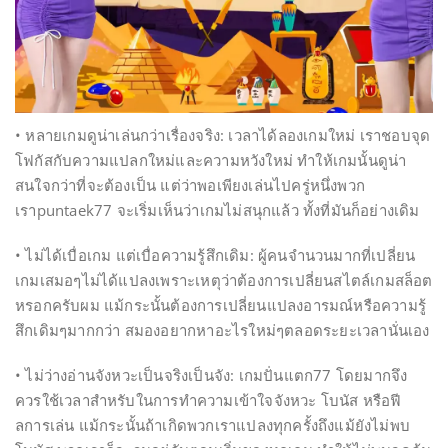
• หลายเกมดูน่าเล่นกว่าเรื่องจริง: เวลาได้ลองเกมใหม่ เราชอบจุด
โฟกัสกับความแปลกใหม่และความหวังใหม่ ทำให้เกมนั้นดูน่า
สนใจกว่าที่จะต้องเป็น แต่ว่าพอเพียงเล่นไปครู่หนึ่งพวก
เราpuntaek77 จะเริ่มเห็นว่าเกมไม่สนุกแล้ว ทั้งที่มันก็อย่างเดิม
• ไม่ได้เบื่อเกม แต่เบื่อความรู้สึกเดิม: ผู้คนจำนวนมากที่เปลี่ยน
เกมเสมอๆไม่ได้แปลงเพราะเหตุว่าต้องการเปลี่ยนสไตล์เกมสล็อต
หรอกครับผม แม้กระนั้นต้องการเปลี่ยนแปลงอารมณ์หรือความรู้
สึกเดิมๆมากกว่า สมองอยากหาอะไรใหม่ๆตลอดระยะเวลานั่นเอง
• ไม่ว่างอ่านจังหวะเป็นจริงเป็นจัง: เกมปั่นแตก77 โดยมากจึง
ควรใช้เวลาสำหรับในการทำความเข้าใจจังหวะ โบนัส หรือฟี
ลการเล่น แม้กระนั้นถ้าเกิดพวกเราแปลงทุกครั้งถึงแม้ยังไม่พบ