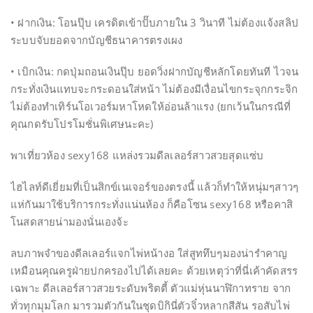
• ฝากเงิน: โอนปุ๊บ เครดิตเข้าปั๊บภายใน 3 วินาที ไม่ต้องแจ้งสลิป
ระบบจับยอดจากบัญชีธนาคารตรงเผง
• เบิกเงิน: กดปุ่มถอนเงินปุ๊บ ยอดวิ่งฝากบัญชีหลักโดยทันที ไวจน
กระทั่งเงินแทบจะกระดอนใส่หน้า ไม่ต้องมีเงื่อนไขกระจุกกระจิก
ไม่ต้องทำเทิร์นโอเวอร์มหาโหดให้อ่อนล้าแรง (ยกเว้นในกรณีที่
คุณกดรับโปรโมชั่นพิเศษนะคะ)
พาเที่ยวห้อง sexy168 แหล่งรวมดีลเลอร์สาวสวยสุดแซ่บ
ไฮไลท์ดีเยี่ยมที่เป็นสิกข์เนเจอร์ของตรงนี้ แล้วก็ทำให้หนุ่มๆสาวๆ
แห่กันมาใช้บริการกระทั่งแน่นห้อง ก็คือโซน sexy168 หรือคาสิ
โนสดสายน่ามองนั่นเองจ้ะ
ลบภาพจำของดีลเลอร์แจกไพ่หน้างอ ใส่สูททึบๆมองน่ารำคาญ
เหมือนคุณครูฝ่ายปกครองไปได้เลยคะ ด้วยเหตุว่าที่นี่เค้าคัดสรร
เฉพาะ ดีลเลอร์สาวสวยระดับพริตตี้ ตัวแม่หุ่นนาฬิกาทราย จาก
ทั่วทุกมุมโลก มารวมตัวกันในชุดบิกินี่ตัวจิ๋วหลากสีสัน รอสับไพ่