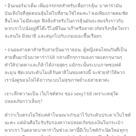
• อินเนอร์มาเต็ม เพิ่มอรรถรสสำหรับเพื่อการลุ้น: บาคาร่ามัน
บันเทิงใจที่สุดตอนลุ้นไพ่ใบที่สามใช่ไหมคะ? พอเพียงภาพคมชัด
ลื่นไหล ไม่มีสะดุด ฟีลลิ่งสำหรับในการลุ้นมันจะสมจริงราวกับ
พวกเราไปนั่งอยู่ที่โต๊ะวีไอพีในมาเก๊าหรือลาสเวกัสจริงๆจิตใจเรา
จะสนใจ มีสมาธิ และสนุกไปกับเกมเยอะขึ้นเรื่อยๆ
• ถนอมสายตาสำหรับสายปั่นมาราธอน: ผู้หญิงคนไหนกันที่เป็น
สายตื่นมาปั่นบาคาร่า168 กลางดึกๆการมองภาพแตกๆนานๆ
ทำให้ปวดตาและก็ล้าได้ง่ายสุดๆ แม้กระนั้นระบบภาพซอฟต์
ละมุน ชัดเจนระดับโมเดิร์นคาสิโนของตรงนี้ จะช่วยทำให้พวก
เรานั่งดูขอนไพ่ได้ยาวๆแบบไม่สุขภาพย่ำแย่สายตาค่ะ
เจาะลึกความเป็น เว็บไซต์ตรง ของ sexy168 เพราะเหตุใด
ปลอดภัยกว่าเห็นๆ?
คำว่าเว็บตรงไม่ใช่แค่คำโฆษณาเก๋ๆเอาไว้ประดับประดาเว็บไซต์
นะคะ แต่มันคือใบรับรับรองความปลอดภัยของเงินในกระเป๋า
พวกเรา ในตลาดบาคาร่าในช่วงเวลานี้มีเว็บไซต์กำเนิดใหม่ทุกๆ