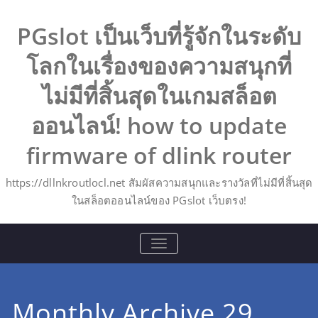
Skip
to
PGslot เป็นเว็บที่รู้จักในระดับ
content
โลกในเรื่องของความสนุกที่
ไม่มีที่สิ้นสุดในเกมสล็อต
ออนไลน์! how to update
firmware of dlink router
https://dllnkroutlocl.net สัมผัสความสนุกและรางวัลที่ไม่มีที่สิ้นสุด
ในสล็อตออนไลน์ของ PGslot เว็บตรง!
TOGGLE
NAVIGATION
Monthly Archive 29