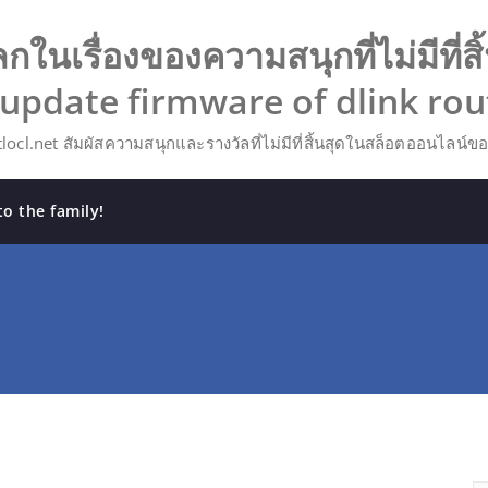
บโลกในเรื่องของความสนุกที่ไม่มีท
 update firmware of dlink rou
locl.net สัมผัสความสนุกและรางวัลที่ไม่มีที่สิ้นสุดในสล็อตออนไลน์ข
o the family!