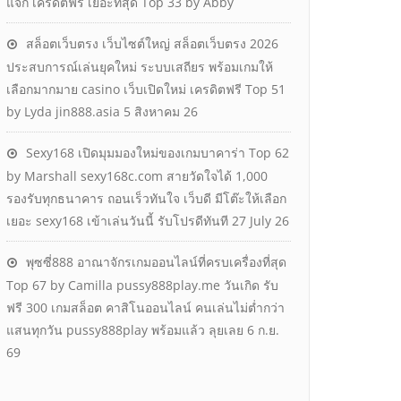
แจก เครดิตฟรี เยอะที่สุด Top 33 by Abby
สล็อตเว็บตรง เว็บไซต์ใหญ่ สล็อตเว็บตรง 2026
ประสบการณ์เล่นยุคใหม่ ระบบเสถียร พร้อมเกมให้
เลือกมากมาย casino เว็บเปิดใหม่ เครดิตฟรี Top 51
by Lyda jin888.asia 5 สิงหาคม 26
Sexy168 เปิดมุมมองใหม่ของเกมบาคาร่า Top 62
by Marshall sexy168c.com สายวัดใจได้ 1,000
รองรับทุกธนาคาร ถอนเร็วทันใจ เว็บดี มีโต๊ะให้เลือก
เยอะ sexy168 เข้าเล่นวันนี้ รับโปรดีทันที 27 July 26
พุซซี่888 อาณาจักรเกมออนไลน์ที่ครบเครื่องที่สุด
Top 67 by Camilla pussy888play.me วันเกิด รับ
ฟรี 300 เกมสล็อต คาสิโนออนไลน์ คนเล่นไม่ต่ำกว่า
แสนทุกวัน pussy888play พร้อมแล้ว ลุยเลย 6 ก.ย.
69