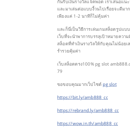
กันรับเงินรางวัลแจ็คพอต เราเสนอแนะว
และมาเล่นต่อแบบงี้วนไปเรื่อยจะดีมากก
เพียงแค่ 1-2 นาทีก็ไม่คุ้มค่า
และก็นี่เป็นวิธีการเล่นเกมสล็อตรูปแบบใ
เว็บที่จะนำพาการบรรลุเป้าหมายความมี
สล็อตที่ทำเงินรางวัลให้กับคุณไม่น้อย
ร่ำรวยคุ้มค่า
เว็บสล็อตตรง100% pg slot amb888.cc 2
79
ขอขอบคุณมากเว็ปไซต์
pg slot
https://bit.ly/amb888_cc
https://rebrand.ly/amb888_cc
https://wow.in.th/amb888_cc