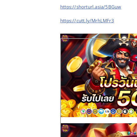
https://shorturl.asia/5BGuw
https://cutt.ly/MrhLMFr3