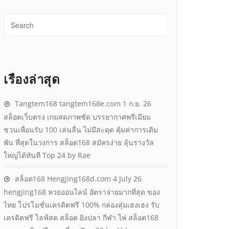
เรื่องล่าสุด
Tangtem168 tangtem168e.com 1 ก.ย. 26
สล็อตเว็บตรง เกมสดภาพชัด บรรยากาศพรีเมียม
ชวนเพื่อนรับ 100 เล่นลื่น ไม่มีสะดุด คุ้มค่าการเดิม
พัน ที่สุดในวงการ สล็อต168 สมัครง่าย ลุ้นรางวัล
ใหญ่ได้ทันที Top 24 by Rae
สล็อต168 Hengjing168d.com 4 July 26
hengjing168 หวยออนไลน์ อัตราจ่ายมากที่สุด ของ
ไทย โปรโมชั่นเครดิตฟรี 100% กล่องสุ่มเฮงเฮง รับ
เครดิตฟรี ไลฟ์สด สล็อต ยิงปลา กีฬา ไพ่ สล็อต168