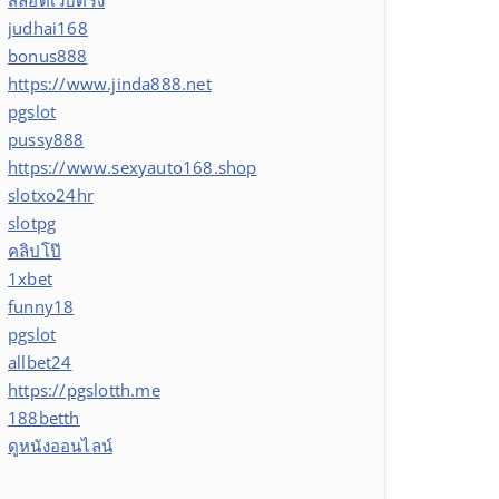
สล็อตเว็บตรง
judhai168
bonus888
https://www.jinda888.net
pgslot
pussy888
https://www.sexyauto168.shop
slotxo24hr
slotpg
คลิปโป๊
1xbet
funny18
pgslot
allbet24
https://pgslotth.me
188betth
ดูหนังออนไลน์