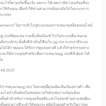
ะไรก็ตามเกิดขึ้นแจ้ง admin ได้เลยเรามีความพร้อมที่จะ
ษาให้กับคุณ เพื่อทำให้ท่านสามารถมั่นอกมั่นใจในระบบการ
ครบวงจร
ง password ในการเข้าไปสู่ระบบของการเล่นเกมสล็อตออนไลน์
g slotที่คุณเล่น รวมทั้งเติมเงินเข้าไปในระบบเพื่อเล่นเกม
็มๆแม้กระนั้นสิ่งที่จำเป็นก็คือเว็บ pg slot พวกเรามีระบบ
่นใจได้ว่าคุณจะได้รับการดูแลอย่างดี แล้วก็ทำธุรกรรมทาง
ก็มีความสุขสำหรับเพื่อการเล่นเกมpg slotที่นี่ คุ้มค่าได้
้น
ลน์ 2025
หมุนเกมpg slot โดยเหตุนี้คุณเพิ่มเติมเงินอย่างต่ำ เพื่อ
และไม่จำเป็นต้องไม่ค่อยสบายใจดังเช่นว่าแม้คุณมีงบ
ั้นต่ำสำหรับการหมุนสล็อตทีละเท่าไหร่ยกตัวอย่างเช่นทีละ
ือขั้นตอนการที่จะทำให้คุณประหยัดเงินทุนสำหรับในการลง