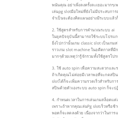
พนันคุณ อย่าเพิ่งลงครั้งละเยอะมากๆเพ
เล่นpg slotมือใหม่ที่ยังไม่มีประสบก
จำเป็นจะต้องคิดแผนอย่างมีระบบแล้วก็ใช
2. ใช้สูตรสำหรับการคำนวณระบบ ai
ในยุคปัจจุบันนี้สามารถใช้ระบบโปรแ
ยิ่งไปกว่านั้นเกม classic slot เป็นเกม
ราวเกม slot machine ในอดีตกาลที่มีก
มากๆด้วยเหตุว่ารู้จักรวมทั้งใช้สูตร
3. ใช้ auto spin เพื่อความสะดวกและร
ถ้าเกิดคุณไม่ค่อยมีเวลาพอที่จะกดสป
slotได้ก็จะเพิ่มความรวดเร็วสำหรับกา
สปินด้วยตัวเองระบบ auto spin ก็จะปฏ
4. กำหนดเวลาในการเล่นเกมสล็อตแต่ล
เพราะถ้าหากคุณเล่นPg slotเร็วหรือช้า
พอตก็จะลดลงด้วย เนื่องจากว่าในการแข่