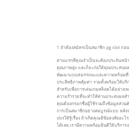
1.จำต้องสมัครเป็นสมาชิก pg slot ก่อ
ด่านแรกที่คุณจำเป็นจะต้องประจันหน้าแ
คุณภาพสูง และก็จะก่อให้คุณประสบผลสำ
พัฒนาแบบสมรรถนะและความพร้อมที่จะ
ประสิทธิภาพคุ้มค่า รวมทั้งพร้อมให้บริ
สำหรับเพื่อการเล่นเกมสล็อตได้อย่างเพล
ความร่ำรวยที่จะทำให้ท่านประสบผลสำเ
คุณต้องกรอกชื่อผู้ใช้รวมถึงข้อมูลส่วนตั
การเป็นสมาชิกอย่างสมบูรณ์แบบ หลังจา
slotให้รู้เรื่อง ถ้าเกิดคุณมีข้อสงสั
ได้เลย เรามีความพร้อมยินดีให้บริการอ