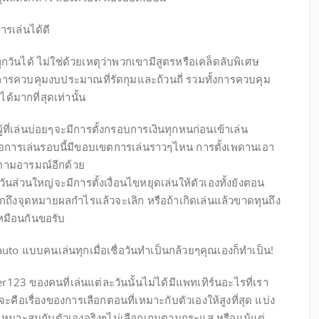
รเล่นได้ดี
ุกวันได้ ไม่ใช่ด้วยเหตุว่าพวกเขามีสูตรหรือเคล็ดลับพิเศษ
ารควบคุมงบประมาณที่รัดกุมและถ้วนถี่ รวมทั้งการควบคุม
ด้มากที่สุดเท่านั้น
้ที่เล่นบ่อยๆจะมีการตั้งกรอบการเงินทุกหนก่อนเข้าเล่น
เพื่อการเล่นรอบนี้มีขอบเขตการเล่นราวๆไหน การตั้งเพดานเอา
นตามอารมณ์อีกด้วย
กๆวันส่วนใหญ่จะมีการตั้งเงื่อนไขหยุดเล่นให้ตัวเองทั้งยังตอน
าหากถึงจุดหมายผลกำไรแล้วจะเลิก หรือถ้าเกิดเล่นแล้วขาดทุนถึง
ยเหมือนกันขอรับ
to แบบคนเล่นทุกเมื่อเชื่อวันทำเป็นกล้วยๆคุณเองก็ทำเป็น!
er123 ของคนที่เล่นแต่ละวันนั้นไม่ได้มีแพทเทิร์นอะไรที่เรา
คือเรื่องของการเลือกตอนที่เหมาะกับตัวเองให้สูงที่สุด แบ่ง
่เหมาะสมกับตัวเองจริงๆไม่เลือกเกมตามกระแส หรือแม้แต่