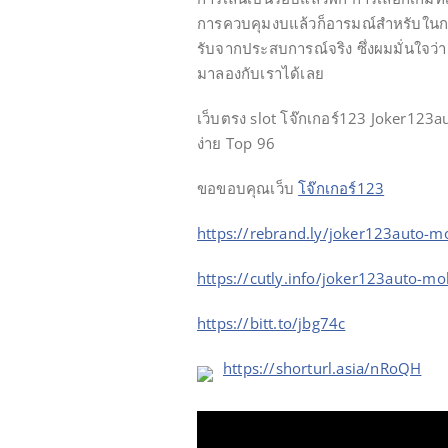
การควบคุมงบแล้วก็อารมณ์สำหรับในการเ
รับจากประสบการณ์จริง ซึ่งผมมั่นใจว
มาลองกับเราได้เลย
เว็บตรง slot โจ๊กเกอร์123 Joker123
ง่าย Top 96
ขอขอบคุณเว็บ
โจ๊กเกอร์123
https://rebrand.ly/joker123auto-m
https://cutly.info/joker123auto-mo
https://bitt.to/jbg74c
https://shorturl.asia/nRoQH