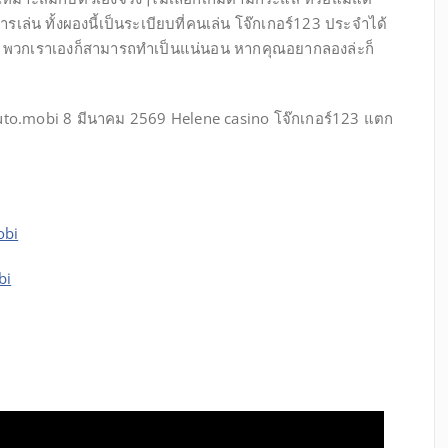
ล่น ทั้งผองนี้เป็นระเบียบที่คนเล่น โจ๊กเกอร์123 ประจำได้
่า พวกเราเองก็สามารถทำเป็นแน่นอน หากคุณอยากลองล่ะก็
auto.mobi 8 มีนาคม 2569 Helene casino โจ๊กเกอร์123 แตก
obi
bi