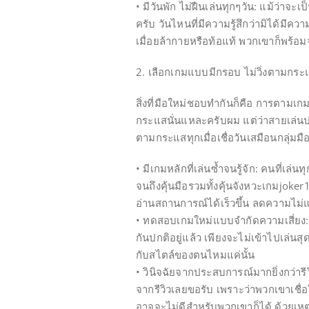
• มีวันพัก ไม่ฝืนเล่นทุกๆวัน: แม้ว่าจ
ครับ วันไหนที่มีความรู้สึกว่ามิได้มี
เมื่อยล้ากายหรือท้อแท้ พวกเขาก็พร้อม
2. เลือกเกมแบบมีกรอบ ไม่วิ่งตามก
สิ่งที่มือใหม่ชอบทำกันก็คือ การตามเ
กระแสนั่นแหละครับผม แต่ว่าสายเล่น
ตามกระแสทุกเมื่อเชื่อวันเสมือนกลุ่มมื
• มีเกมหลักที่เล่นซ้ำจนรู้จัก: คนที่เล่
จนถึงคุ้นมือรวมทั้งคุ้นจังหวะเกมjoke
อ่านสถานการณ์ได้เร็วขึ้น ลดความไม่แ
• ทดสอบเกมใหม่แบบจำกัดความเสี่ยง: 
กันปกติอยู่แล้ว เพียงจะไม่เข้าไปเล่นส
กับสไตล์ของตนไหมแค่นั้น
• วินิจฉัยจากประสบการณ์มากยิ่งกว่ารีว
จากรีวิวเลยขอรับ เพราะว่าพวกเขาเชื่
อาจจะไม่ดีสำหรับพวกเขาก็ได้ ด้วยเหต