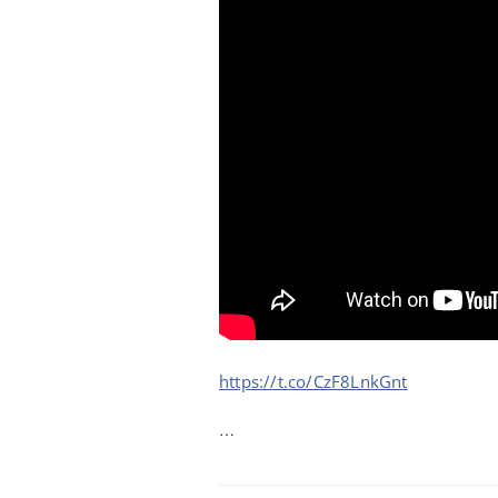
https://t.co/CzF8LnkGnt
…