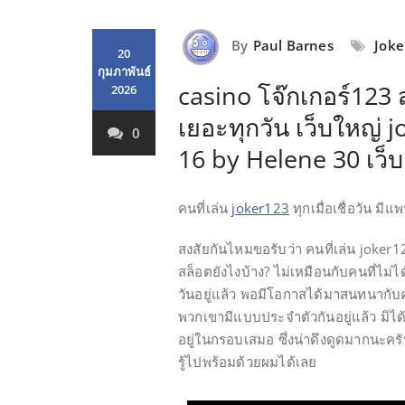
By
Paul Barnes
Joke
20
กุมภาพันธ์
casino โจ๊กเกอร์123 
2026
เยอะทุกวัน เว็บใหญ่
0
16 by Helene 30 เว็
คนที่เล่น
joker123
ทุกเมื่อเชื่อวัน มี
สงสัยกันไหมขอรับว่า คนที่เล่น joker
สล็อตยังไงบ้าง? ไม่เหมือนกับคนที่ไม่ได้
วันอยู่แล้ว พอมีโอกาสได้มาสนทนากับคน
พวกเขามีแบบประจำตัวกันอยู่แล้ว มิได
อยู่ในกรอบเสมอ ซึ่งน่าดึงดูดมากนะค
รู้ไปพร้อมด้วยผมได้เลย