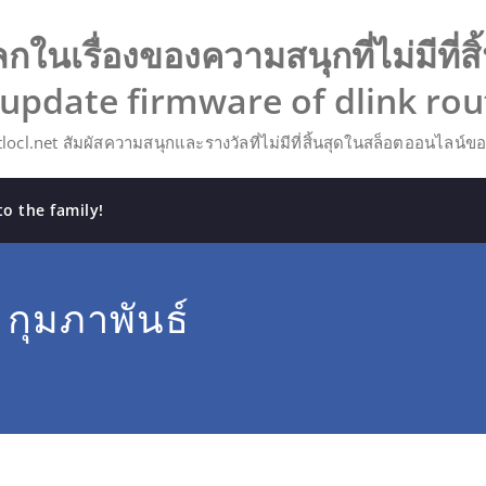
บโลกในเรื่องของความสนุกที่ไม่มีท
 update firmware of dlink rou
locl.net สัมผัสความสนุกและรางวัลที่ไม่มีที่สิ้นสุดในสล็อตออนไลน์ข
o the family!
กุมภาพันธ์