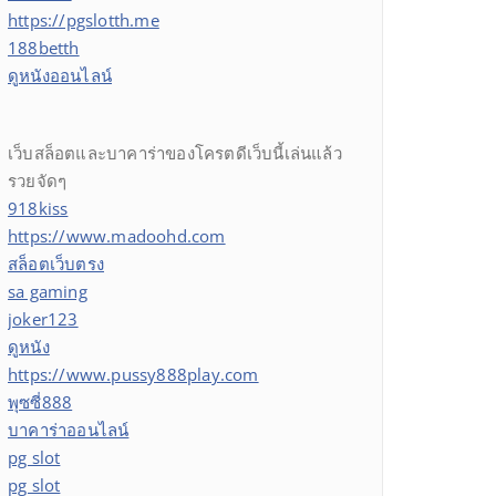
https://pgslotth.me
188betth
ดูหนังออนไลน์
เว็บสล็อตและบาคาร่าของโครตดีเว็บนี้เล่นแล้ว
รวยจัดๆ
918kiss
https://www.madoohd.com
สล็อตเว็บตรง
sa gaming
joker123
ดูหนัง
https://www.pussy888play.com
พุซซี่888
บาคาร่าออนไลน์
pg slot
pg slot