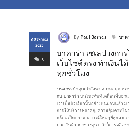
By
Paul Barnes
บาคา
6 สิงหาคม
2023
บาคาร่า เซเลปวงการไ
0
เว็บไซต์ตรง ทำเงินได้
ทุกชั่วโมง
บาคาร่า
ถ้าคุณกำลังหา ความสนุกสนาน
กับ บาคาร่า บนโทรศัพท์เคลื่อนที่บอกแ
เราเป็นตัวเลือกนั้นอย่างแน่นอนแล้ว ม
การให้บริการที่สำคัญ ความคุ้มค่าที่ไม่
พร้อมเปิดประสบการณ์ใหม่ๆที่สุดแสน 
มาก ในด้านการลงทุน แล้วก็การผลิตรา