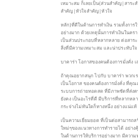
เหมาะสม ก็เลยเป็น{ส่วนสำคัญ|สาระส
สำคัญ|หัวใจสำคัญ|หัวใจ
หลัก}ที่ดีในด้านการทำเงิน รวมทั้งการใ
อย่างมาก ด้วยเหตุนั้นการทำเงินในคราวน
เป็นส่วนประกอบที่หลากหลาย ต่อสาระ
สิ่งที่มีความเหมาะสม และน่าประทับใจ
บาคาร่า โอกาสของคนต้องการมั่งคั่ง เล
ถ้าคุณอยากสนุก ไปกับ บาคาร่า พวกเราเป
เป็นโอกาส ของคนต้องการมั่งคั่ง ที่คุณ
ระบบการถ่ายทอดสด ที่มีภาพชัดที่ส่งต
ยังคง เป็นอะไรที่ดี มีบริการที่หลากห
กระจ่างไม่ทันใดก็ทางหนึ่ง อย่างแน่แท้
เป็นความเยี่ยมยอด ที่เป็นต่อสามารถ
ใหม่ๆของแนวทางการทำรายได้ อย่างคุ้มค่
ในด้านการให้บริการอย่างมาก มีความพอด