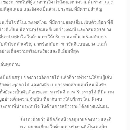
้ม ของการพนันที่ผู้เล่นท่านใด กำลังมองหาความคุ้มราคา และ
เหมาะสมที่สุดเสมอ และยังคงเป็นส่วน ประกอบที่มีความสำคัญ
นเว็บไซต์ในประเทศไทย ที่มีความยอดเยี่ยมเป็นตัวเลือก ที่ดี
่างดีเยี่ยม มีความพร้อมเพรียงอย่างเต็มที่ และก็สมควรอย่าง
็นสิ่งที่น่าประทับใจ ในด้านการให้บริการ และก็มาพร้อมกับการ
อมกับหัวใจหลักเจริญ มาพร้อมกับการการันตีแบบอย่าง และก็
 อย่างเต็มความพร้อมเพรียงและดีเยี่ยมที่สุด
เล่นทุกท่าน
ะเป็นข้อสรุป ของการผลิตรายได้ แล้วก็การทำงานให้กับผู้เล่น
รเสี่ยงต่างๆออกไป แถมยังมีระบบการทดสอบเล่นใหม่ พิเศษ
ทั้งยังคงเป็นตัวเลือกของการการันตี การสร้างรายได้ ที่มีความ
ญอย่างเต็มความจำเป็น ที่มากับการให้บริการใหม่ พิเศษ
์ประกอบที่น่าประทับใจ ในด้านการสร้างรายได้อย่างแน่นอน
รับรองด้วยว่า นี่คืออีกหนึ่งกลอุบายช่องทาง และก็
ความยอดเยี่ยม ในด้านการทำงานที่เป็นเทคนิค