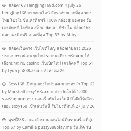
สล็อต168 Hengjing168d.com 4 July 26
hengjing168 หวยออนไลน์ อัตราจ่ายมากที่สุด ของ
ไทย โปรโมชั่นเครดิตฟรี 100% กล่องสุ่มเฮงเฮง รับ
เครดิตฟรี ไลฟ์สด สล็อต ยิงปลา กีฬา ไพ่ สล็อต168
แจก เครดิตฟรี เยอะที่สุด Top 33 by Abby
สล็อตเว็บตรง เว็บไซต์ใหญ่ สล็อตเว็บตรง 2026
ประสบการณ์เล่นยุคใหม่ ระบบเสถียร พร้อมเกมให้
เลือกมากมาย casino เว็บเปิดใหม่ เครดิตฟรี Top 51
by Lyda jin888.asia 5 สิงหาคม 26
Sexy168 เปิดมุมมองใหม่ของเกมบาคาร่า Top 62
by Marshall sexy168c.com สายวัดใจได้ 1,000
รองรับทุกธนาคาร ถอนเร็วทันใจ เว็บดี มีโต๊ะให้เลือก
เยอะ sexy168 เข้าเล่นวันนี้ รับโปรดีทันที 27 July 26
พุซซี่888 อาณาจักรเกมออนไลน์ที่ครบเครื่องที่สุด
Top 67 by Camilla pussy888play.me วันเกิด รับ