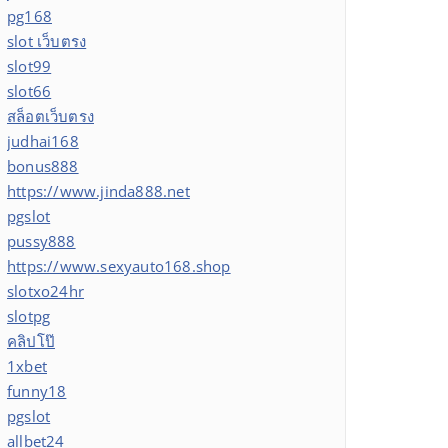
pg168
slot เว็บตรง
slot99
slot66
สล็อตเว็บตรง
judhai168
bonus888
https://www.jinda888.net
pgslot
pussy888
https://www.sexyauto168.shop
slotxo24hr
slotpg
คลิปโป๊
1xbet
funny18
pgslot
allbet24