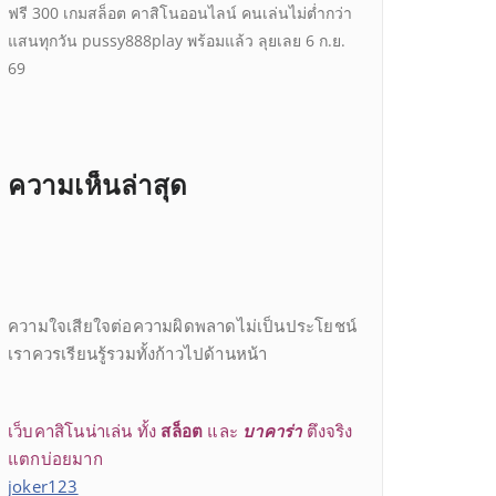
ฟรี 300 เกมสล็อต คาสิโนออนไลน์ คนเล่นไม่ต่ำกว่า
แสนทุกวัน pussy888play พร้อมแล้ว ลุยเลย 6 ก.ย.
69
ความเห็นล่าสุด
ความใจเสียใจต่อความผิดพลาดไม่เป็นประโยชน์
เราควรเรียนรู้รวมทั้งก้าวไปด้านหน้า
เว็บคาสิโนน่าเล่น ทั้ง
สล็อต
และ
บาคาร่า
ตึงจริง
แตกบ่อยมาก
joker123