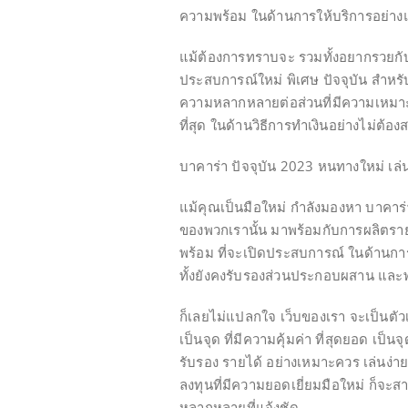
ความพร้อม ในด้านการให้บริการอย่างแ
แม้ต้องการทราบจะ รวมทั้งอยากรวยกับ 
ประสบการณ์ใหม่ พิเศษ ปัจจุบัน สำหรับ
ความหลากหลายต่อส่วนที่มีความเหมาะส
ที่สุด ในด้านวิธีการทำเงินอย่างไม่ต้อง
บาคาร่า ปัจจุบัน 2023 หนทางใหม่ เล่นง
แม้คุณเป็นมือใหม่ กำลังมองหา บาคาร
ของพวกเรานั้น มาพร้อมกับการผลิตราย
พร้อม ที่จะเปิดประสบการณ์ ในด้านการลง
ทั้งยังคงรับรองส่วนประกอบผสาน และพร้
ก็เลยไม่แปลกใจ เว็บของเรา จะเป็นตั
เป็นจุด ที่มีความคุ้มค่า ที่สุดยอด เป
รับรอง รายได้ อย่างเหมาะควร เล่นง่าย
ลงทุนที่มีความยอดเยี่ยมมือใหม่ ก็จะส
หลากหลายที่แจ้งชัด