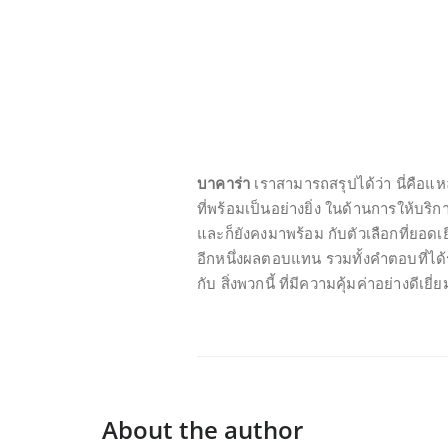
บาคาร่า
เราสามารถสรุปได้ว่า นี่คือแ
ที่พร้อมเป็นอย่างยิ่ง ในด้านการให้บริ
และก็ยังคงมาพร้อม กับตัวเลือกที่ยอดเยี
อีกหนึ่งผลตอบแทน รวมทั้งคำตอบที่ได้ร
กับ สิ่งพวกนี้ ที่มีความคุ้มค่าอย่างดีเย
About the author