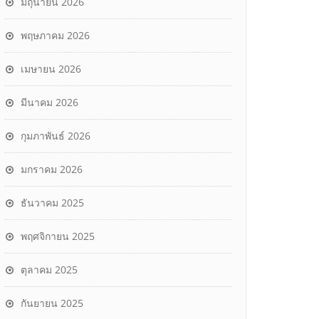
มิถุนายน 2026
พฤษภาคม 2026
เมษายน 2026
มีนาคม 2026
กุมภาพันธ์ 2026
มกราคม 2026
ธันวาคม 2025
พฤศจิกายน 2025
ตุลาคม 2025
กันยายน 2025