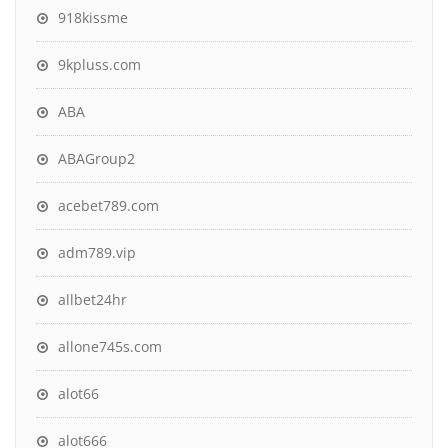
918kissme
9kpluss.com
ABA
ABAGroup2
acebet789.com
adm789.vip
allbet24hr
allone745s.com
alot66
alot666