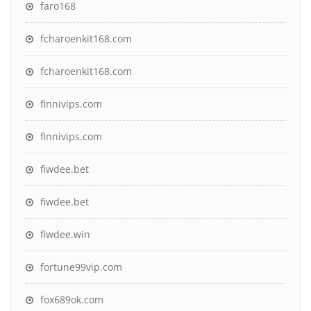
faro168
fcharoenkit168.com
fcharoenkit168.com
finnivips.com
finnivips.com
fiwdee.bet
fiwdee.bet
fiwdee.win
fortune99vip.com
fox689ok.com