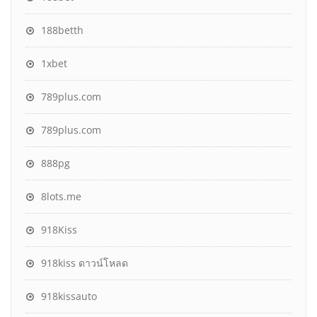
188betth
1xbet
789plus.com
789plus.com
888pg
8lots.me
918Kiss
918kiss ดาวน์โหลด
918kissauto