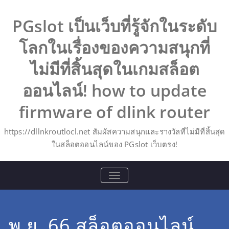
Skip
to
PGslot เป็นเว็บที่รู้จักในระดับ
content
โลกในเรื่องของความสนุกที่
ไม่มีที่สิ้นสุดในเกมสล็อต
ออนไลน์! how to update
firmware of dlink router
https://dllnkroutlocl.net สัมผัสความสนุกและรางวัลที่ไม่มีที่สิ้นสุด
ในสล็อตออนไลน์ของ PGslot เว็บตรง!
TOGGLE
NAVIGATION
พ.ย. 66 สล็อตออนไลน์