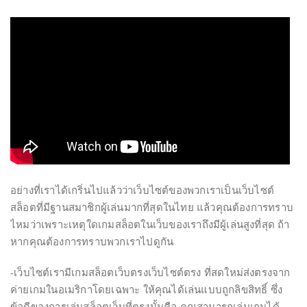
อย่างที่เราได้เกริ่นไปแล้วว่าเว็บไซต์ของพวกเราเป็นเว็บไซต์
สล็อตที่มีฐานสมาชิกผู้เล่นมากที่สุดในไทย แล้วคุณต้องการทราบ
ไหมว่าเพราะเหตุใดเกมสล็อตในเว็บของเราถึงมีผู้เล่นสูงที่สุด ถ้า
หากคุณต้องการทราบพวกเราไปดูกัน
-เว็บไซต์เรามีเกมสล็อตเว็บตรงเว็บไซต์ตรง ที่สดใหม่ส่งตรงจาก
ค่ายเกมในอเมริกาโดยเฉพาะ ให้คุณได้เล่นแบบถูกลิขสิทธิ์ ซึ่ง
ข้อดีของการเล่นสล็อตเว็บที่ตรงนั้นคือ คุณสามารถเล่นเกมได้