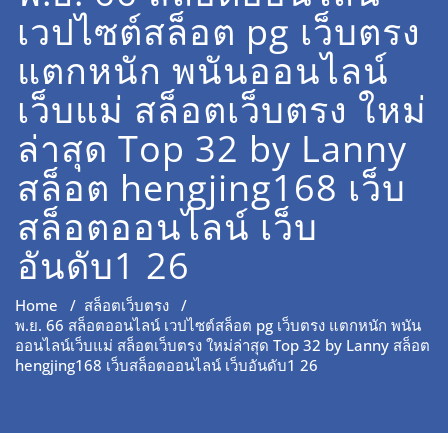
เวปไซต์สล็อต pg เว็บตรง
แตกหนัก พนันออนไลน์
เว็บแม่ สล็อตเว็บตรง ใหม่
ล่าสุด Top 32 by Lanny
สล็อต hengjing168 เว็บ
สล็อตออนไลน์ เว็บ
อันดับ1 26
Home
/
สล็อตเว็บตรง
/
พ.ย. 66 สล็อตออนไลน์ เวปไซต์สล็อต pg เว็บตรง แตกหนัก พนัน
ออนไลน์เว็บแม่ สล็อตเว็บตรง ใหม่ล่าสุด Top 32 by Lanny สล็อต
hengjing168 เว็บสล็อตออนไลน์ เว็บอันดับ1 26