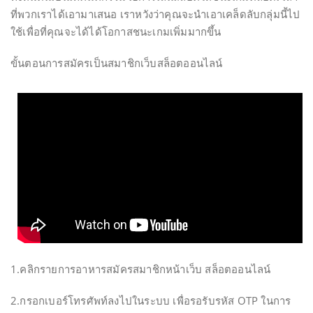
ที่พวกเราได้เอามาเสนอ เราหวังว่าคุณจะนำเอาเคล็ดลับกลุ่มนี้ไป
ใช้เพื่อที่คุณจะได้ได้โอกาสชนะเกมเพิ่มมากขึ้น
ขั้นตอนการสมัครเป็นสมาชิกเว็บสล็อตออนไลน์
1.คลิกรายการอาหารสมัครสมาชิกหน้าเว็บ สล็อตออนไลน์
2.กรอกเบอร์โทรศัพท์ลงไปในระบบ เพื่อรอรับรหัส OTP ในการ