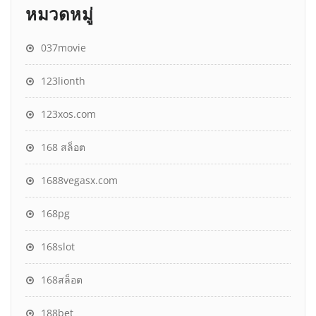
หมวดหมู่
037movie
123lionth
123xos.com
168 สล็อต
1688vegasx.com
168pg
168slot
168สล็อต
188bet