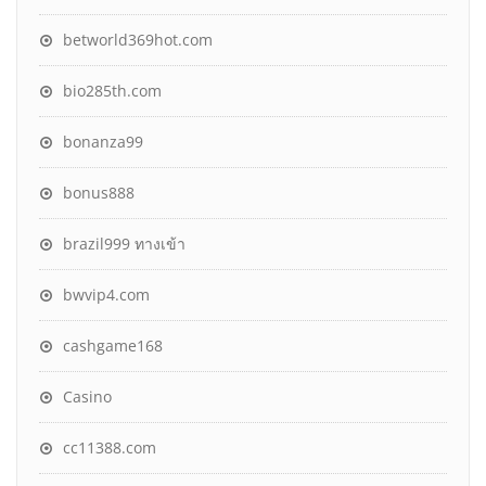
betworld369hot.com
bio285th.com
bonanza99
bonus888
brazil999 ทางเข้า
bwvip4.com
cashgame168
Casino
cc11388.com