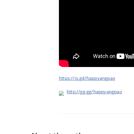
https://is.gd/happyangpao
http://gg.gg/happyangpao