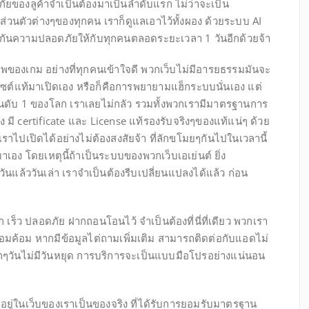
ัยของลูค้าจำเป็นต้องมาเป็นลำดับแรก ไม่ว่าจะเป็น
ส่วนตัวต่างๆของทุกคน เราก็ดูแลเอาไว้ทั้งผอง ด้วยระบบ AI
้องกันความปลอดภัยให้กับทุกคนตลอดระยะเวลา 1 วันอีกด้วยจ้า
พของเกม อย่างที่ทุกคนเข้าใจดี พวกเว็บไม่มีอารยธรรมมันจะ
ซต์แท้มาเปิดเอง หรือก็คือการพยายามแฮ็กระบบนั่นเอง แต่
อันดับ 1 ของโลก เราเลยไม่กลัว รวมทั้งพวกเรามีมาตรฐานการ
ง มี certificate และ License แท้รองรับจริงๆของแท้แน่ๆ ด้วย
ราไปเปิดได้อย่างไม่ต้องสงสัยจ้า ที่ลักขโมยๆกันไปในเวลานี้
าเอง โดยเหตุนี้ถ้าเป็นระบบของพวกเว็บเอเย่นต์ ยิ่ง
วันแล้ววันเล่า เราจำเป็นต้องรีบเปลี่ยนแปลงได้แล้ว ก่อน
 เร็ว ปลอดภัย ฝากถอนโอนไว้ จำเป็นต้องที่นี่ที่เดียว พวกเรา
้อมค้อม หากมีข้อมูลไต่ถามเพิ่มเติม สามารถติดต่อกับแอดไม่
กๆวันไม่มีวันหยุด การบริการจะเป็นแบบมือโปรอย่างแน่นอน
นที่อยู่ในเว็บของเราเป็นของจริง ที่ได้รับการยอมรับมาตรฐาน