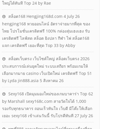
ใหญ่ได้ทันที Top 24 by Rae
สล็อต168 Hengjing168d.com 4 July 26
hengjing168 หวยออนไลน์ อัตราจ่ายมากที่สุด ของ
ไทย โปรโมชั่นเครดิตฟรี 100% กล่องสุ่มเฮงเฮง รับ
เครดิตฟรี ไลฟ์สด สล็อต ยิงปลา กีฬา ไพ่ สล็อต168
แจก เครดิตฟรี เยอะที่สุด Top 33 by Abby
สล็อตเว็บตรง เว็บไซต์ใหญ่ สล็อตเว็บตรง 2026
ประสบการณ์เล่นยุคใหม่ ระบบเสถียร พร้อมเกมให้
เลือกมากมาย casino เว็บเปิดใหม่ เครดิตฟรี Top 51
by Lyda jin888.asia 5 สิงหาคม 26
Sexy168 เปิดมุมมองใหม่ของเกมบาคาร่า Top 62
by Marshall sexy168c.com สายวัดใจได้ 1,000
รองรับทุกธนาคาร ถอนเร็วทันใจ เว็บดี มีโต๊ะให้เลือก
เยอะ sexy168 เข้าเล่นวันนี้ รับโปรดีทันที 27 July 26
พุซซี่888 อาณาจักรเกมออนไลน์ที่ครบเครื่องที่สุด