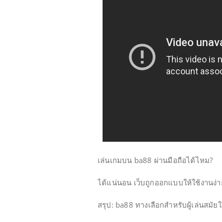
เล่นเกมบน ba88 ผ่านมือถือได้ไหม?
ได้แน่นอน เว็บถูกออกแบบให้ใช้งานง
สรุป: ba88 ทางเลือกสำหรับผู้เล่นสมัยใ