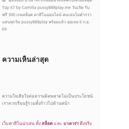
Top 67 by Camilla pussy888play.me วันเกิด รับ
ฟรี 300 เกมสล็อต คาสิโนออนไลน์ คนเล่นไม่ต่ำกว่า
แสนทุกวัน pussy888play พร้อมแล้ว ลุยเลย 6 ก.ย.
69
ความเห็นล่าสุด
ความใจเสียใจต่อความผิดพลาดไม่เป็นประโยชน์
เราควรเรียนรู้รวมทั้งก้าวไปด้านหน้า
เว็บคาสิโนน่าเล่น ทั้ง
สล็อต
และ
บาคาร่า
ตึงจริง