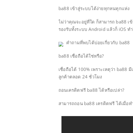
ba88 เข้าสู่ระบบได้ง่ายทุกหนทุกแห่ง
ไม่ว่าคุณจะอยู่ที่ใด ก็สามารถ ba88 เ
รองรับทั้งระบบ Android แล้วก็ iOS ทำ
คำถามที่พบได้บ่อยเกี่ยวกับ ba88
ba88 เชื่อถือได้ใช่หรือ?
เชื่อถือได้ 100% เพราะเหตุว่า ba88 ม
ลูกค้าตลอด 24 ชั่วโมง
ถอนเครดิตฟรี ba88 ได้หรือเปล่า?
สามารถถอน ba88 เครดิตฟรี ได้เมื่อท