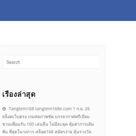
เรื่องล่าสุด
Tangtem168 tangtem168e.com 1 ก.ย. 26
สล็อตเว็บตรง เกมสดภาพชัด บรรยากาศพรีเมียม
ชวนเพื่อนรับ 100 เล่นลื่น ไม่มีสะดุด คุ้มค่าการเดิม
พัน ที่สุดในวงการ สล็อต168 สมัครง่าย ลุ้นรางวัล