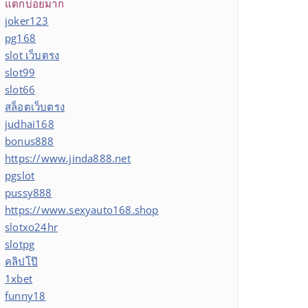
แตกบ่อยมาก
joker123
pg168
slot เว็บตรง
slot99
slot66
สล็อตเว็บตรง
judhai168
bonus888
https://www.jinda888.net
pgslot
pussy888
https://www.sexyauto168.shop
slotxo24hr
slotpg
คลิปโป๊
1xbet
funny18