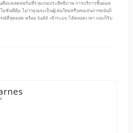
นั้นคือแพลตฟอร์มที่รวมเกมประสิทธิภาพ การบริการชั้นยอด
ชั่นที่คุ้ม ไม่ว่าคุณจะเป็นผู้เล่นใหม่หรือคนเล่นการพนันก็
ารณ์ที่สุดยอด พร้อม ba88 เข้าระบบ ได้ตลอดเวลา และก็รับ
arnes
r