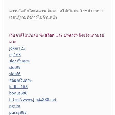
ความใจเสียใจต่อความผิดพลาดไม่เป็นประโยชน์ เราควร
เรียนรู้รวมทั้งก้าวไปด้านหน้า
เว็บคาสิโนน่าเล่น ทั้ง
สล็อต
และ
บาคาร่า
ตึงจริงแตกบ่อย
มาก
joker123
pg168
slot เว็บตรง
slot99
slot66
สล็อตเว็บตรง
judhai168
bonus888
https://www.jinda888.net
pgslot
pussy888