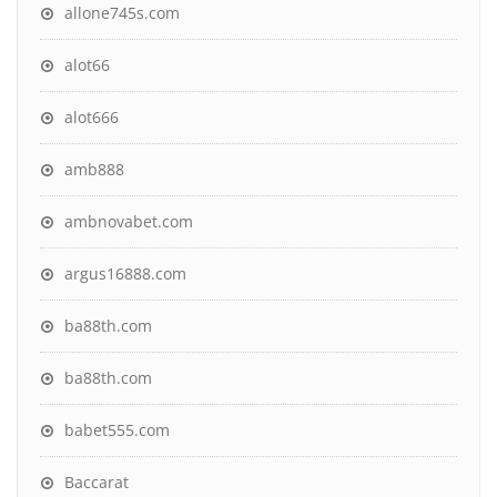
allone745s.com
alot66
alot666
amb888
ambnovabet.com
argus16888.com
ba88th.com
ba88th.com
babet555.com
Baccarat