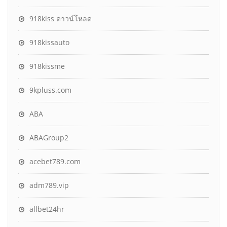
918kiss ดาวน์โหลด
918kissauto
918kissme
9kpluss.com
ABA
ABAGroup2
acebet789.com
adm789.vip
allbet24hr