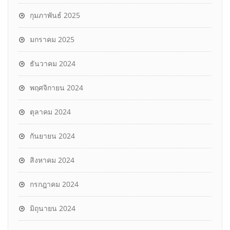
กุมภาพันธ์ 2025
มกราคม 2025
ธันวาคม 2024
พฤศจิกายน 2024
ตุลาคม 2024
กันยายน 2024
สิงหาคม 2024
กรกฎาคม 2024
มิถุนายน 2024