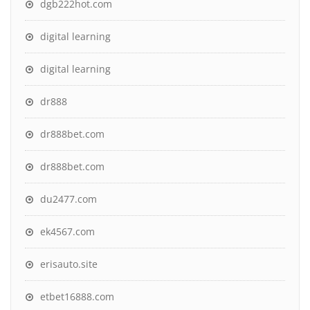
dgb222hot.com
digital learning
digital learning
dr888
dr888bet.com
dr888bet.com
du2477.com
ek4567.com
erisauto.site
etbet16888.com