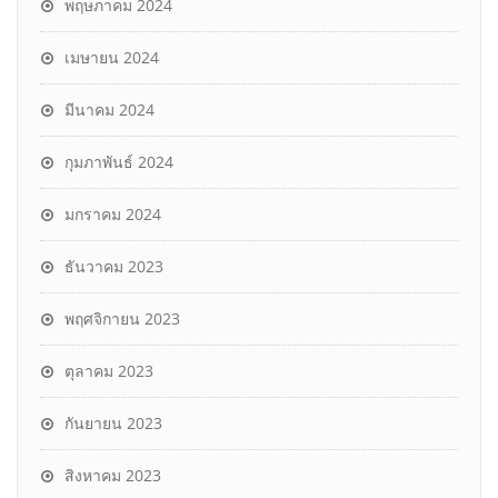
พฤษภาคม 2024
เมษายน 2024
มีนาคม 2024
กุมภาพันธ์ 2024
มกราคม 2024
ธันวาคม 2023
พฤศจิกายน 2023
ตุลาคม 2023
กันยายน 2023
สิงหาคม 2023