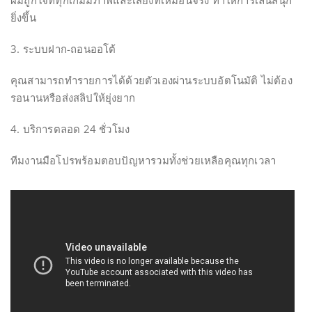
ผมถูกใจที่ทุกเกมมีภาพและเสียงที่เหมือนจริง ทำให้การเล่นสนุก
ยิ่งขึ้น
3. ระบบฝาก-ถอนออโต้
คุณสามารถทำรายการได้ด้วยตัวเองผ่านระบบอัตโนมัติ ไม่ต้อง
รอนานหรือส่งสลิปให้ยุ่งยาก
4. บริการตลอด 24 ชั่วโมง
ทีมงานมือโปรพร้อมตอบปัญหารวมทั้งช่วยเหลือคุณทุกเวลา