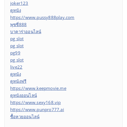
joker123
ดูหนัง
https://www.pussy888play.com
พุซซี่888
บาคาร่าออนไลน์
pg slot
pg slot
pg99
pg slot
live22
ดูหนัง
ดูหนังฟรี
https://www.keepmovie.me
ดูหนังออนไลน์
https://www.sexy168.vip
https://www.punpro777.ai
ซื้อหวยออนไลน์