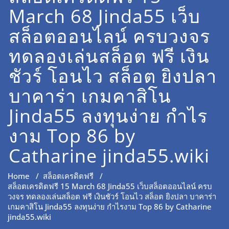
March 68 Jinda55 เว็บ
สล็อตออนไลน์ ครบวงจร
ทดลองเล่นสล็อต ฟรี เงิน
ชัวร์ โอนไว สล็อต ยิงปลา
บาคาร่า เกมคาสิโน
Jinda55 ลงทุนง่าย กำไร
งาม Top 86 by
Catharine jinda55.wiki
Home
/
สล็อตเครดิตฟรี
/
สล็อตเครดิตฟรี 15 March 68 Jinda55 เว็บสล็อตออนไลน์ ครบ
วงจร ทดลองเล่นสล็อต ฟรี เงินชัวร์ โอนไว สล็อต ยิงปลา บาคาร่า
เกมคาสิโน Jinda55 ลงทุนง่าย กำไรงาม Top 86 by Catharine
jinda55.wiki