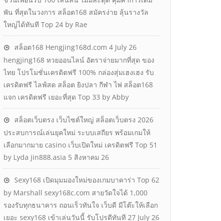
พัน ที่สุดในวงการ สล็อต168 สมัครง่าย ลุ้นรางวัล
ใหญ่ได้ทันที Top 24 by Rae
สล็อต168 Hengjing168d.com 4 July 26
hengjing168 หวยออนไลน์ อัตราจ่ายมากที่สุด ของ
ไทย โปรโมชั่นเครดิตฟรี 100% กล่องสุ่มเฮงเฮง รับ
เครดิตฟรี ไลฟ์สด สล็อต ยิงปลา กีฬา ไพ่ สล็อต168
แจก เครดิตฟรี เยอะที่สุด Top 33 by Abby
สล็อตเว็บตรง เว็บไซต์ใหญ่ สล็อตเว็บตรง 2026
ประสบการณ์เล่นยุคใหม่ ระบบเสถียร พร้อมเกมให้
เลือกมากมาย casino เว็บเปิดใหม่ เครดิตฟรี Top 51
by Lyda jin888.asia 5 สิงหาคม 26
Sexy168 เปิดมุมมองใหม่ของเกมบาคาร่า Top 62
by Marshall sexy168c.com สายวัดใจได้ 1,000
รองรับทุกธนาคาร ถอนเร็วทันใจ เว็บดี มีโต๊ะให้เลือก
เยอะ sexy168 เข้าเล่นวันนี้ รับโปรดีทันที 27 July 26