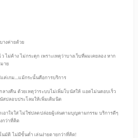
บบางค่ายด้วย
ดไว ไม่ค้าง ไม่กระตุก เพราะเหตุว่าบางเว็บที่ผมเคยลอง หาก
ากมาย
ม่ใช่แค่เกม…แม้กระนั้นคือการบริการ
กลางคืน ด้วยเหตุว่าระบบไม่เพิ่มโบนัสให้ แอดไม่นตอบเร็ว
นัสปลอบประโลมให้เพิ่มเติมนิด
เขาเอาใจใส่ ไม่ใช่ปลดปล่อยผู้เล่นตามบุญตามกรรม บริการดีๆ
งกว่าที่คิด
ัติ ไม่มีขั้นต่ำ เล่นง่ายดายกว่าที่คิด!