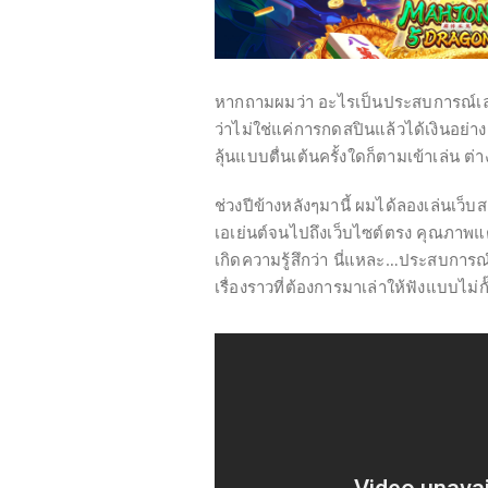
หากถามผมว่า อะไรเป็นประสบการณ์เล่น
ว่าไม่ใช่แค่การกดสปินแล้วได้เงินอย่างเ
ลุ้นแบบตื่นเต้นครั้งใดก็ตามเข้าเล่น ต่
ช่วงปีข้างหลังๆมานี้ ผมได้ลองเล่นเว็บส
เอเย่นต์จนไปถึงเว็บไซต์ตรง คุณภาพแต่ล
เกิดความรู้สึกว่า นี่แหละ…ประสบการณ์เล
เรื่องราวที่ต้องการมาเล่าให้ฟังแบบไม่กั