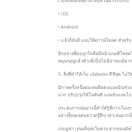
เว็บที่เยี่ยมที่สุดในไทยส่วนมากรองรับ
• iOS
• Android
• แล้วก็ยังมี แอปให้ดาวน์โหลด สำหรั
อีกอย่างที่ผมถูกใจคือมีหน้าเกมที่โหล
หมุนๆอยู่แล้วค้างนี่เป็นไม่มีอารมณ์ม
5. สิ่งที่ทำให้เว็บ ufabetxx ดีที่สุด ไ
มีกาลครั้งหนึ่งผมเคยติดต่อแอดมินช่วง
มาก ปรับปรุงให้ในทันที แถมยังแถมโบ
ประสบการณ์อย่างนี้ทำให้รู้สึกว่าเว็บ
อย่างงี้ส่งผลต่อความรู้สึกเวลาเล่นมากยิ่
เกมยูฟ่า เล่นสล็อตเว็บตรง ฝากถอนอัตโนม