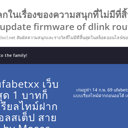
บโลกในเรื่องของความสนุกที่ไม่มีท
 update firmware of dlink rou
locl.net สัมผัสความสนุกและรางวัลที่ไม่มีที่สิ้นสุดในสล็อตออนไลน์ข
o the family!
ufabetxx เว็บ
เกมยูฟ่า 14 ก.พ. 69 ufabetx
สุด 1 บาทก็
แบบเรียลไทม์ฝากถอนออโต้ เ
เรียลไทม์ฝาก
บอลสเต็ป สาย