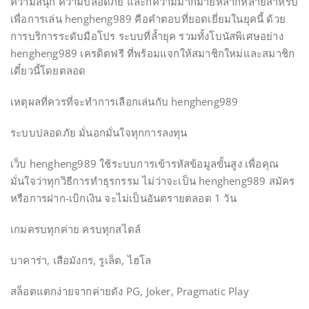
ความสนุก ความปลอดภัย และก็ความมากมายหลากหลายสำหรับ
เพื่อการเล่น hengheng989 คือคำตอบที่ยอดเยี่ยมในยุคนี้ ด้วย
การบริการระดับมือโปร ระบบที่ล้ำยุค รวมทั้งโบนัสพิเศษอย่าง
hengheng989 เครดิตฟรี ที่พร้อมแจกให้สมาชิกใหม่และสมาชิก
เดี๋ยวนี้โดยตลอด
เหตุผลที่ควรที่จะทำการเลือกเล่นกับ hengheng989
ระบบปลอดภัย มั่นอกมั่นใจทุกการลงทุน
เว็บ hengheng989 ใช้ระบบการเข้ารหัสข้อมูลขั้นสูง เพื่อคุณ
มั่นใจว่าทุกวิธีการทำธุรกรรม ไม่ว่าจะเป็น hengheng989 สมัคร
หรือการฝาก-เบิกเงิน จะไม่เป็นอันตรายตลอด 1 วัน
เกมครบทุกค่าย ครบทุกสไตล์
บาคาร่า, เสือมังกร, รูเล็ต, ไฮโล
สล็อตแตกง่ายจากค่ายดัง PG, Joker, Pragmatic Play