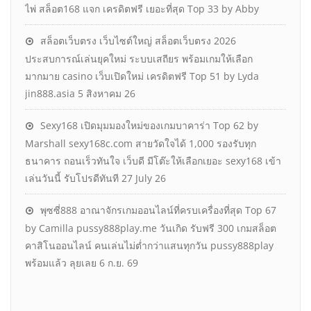
ไพ่ สล็อต168 แจก เครดิตฟรี เยอะที่สุด Top 33 by Abby
สล็อตเว็บตรง เว็บไซต์ใหญ่ สล็อตเว็บตรง 2026
ประสบการณ์เล่นยุคใหม่ ระบบเสถียร พร้อมเกมให้เลือก
มากมาย casino เว็บเปิดใหม่ เครดิตฟรี Top 51 by Lyda
jin888.asia 5 สิงหาคม 26
Sexy168 เปิดมุมมองใหม่ของเกมบาคาร่า Top 62 by
Marshall sexy168c.com สายวัดใจได้ 1,000 รองรับทุก
ธนาคาร ถอนเร็วทันใจ เว็บดี มีโต๊ะให้เลือกเยอะ sexy168 เข้า
เล่นวันนี้ รับโปรดีทันที 27 July 26
พุซซี่888 อาณาจักรเกมออนไลน์ที่ครบเครื่องที่สุด Top 67
by Camilla pussy888play.me วันเกิด รับฟรี 300 เกมสล็อต
คาสิโนออนไลน์ คนเล่นไม่ต่ำกว่าแสนทุกวัน pussy888play
พร้อมแล้ว ลุยเลย 6 ก.ย. 69