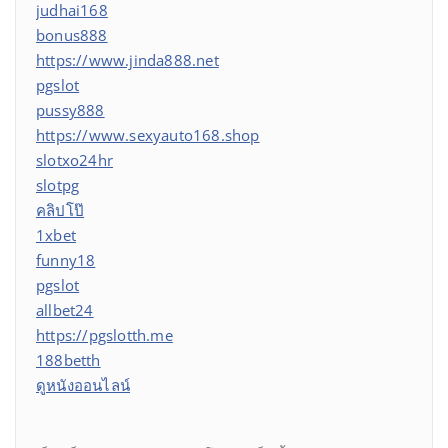
judhai168
bonus888
https://www.jinda888.net
pgslot
pussy888
https://www.sexyauto168.shop
slotxo24hr
slotpg
คลิปโป๊
1xbet
funny18
pgslot
allbet24
https://pgslotth.me
188betth
ดูหนังออนไลน์