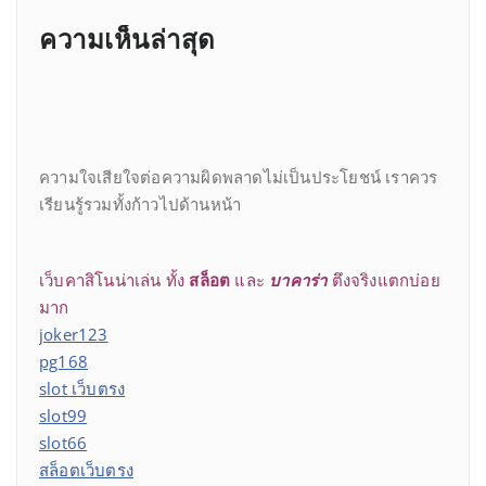
ความเห็นล่าสุด
ความใจเสียใจต่อความผิดพลาดไม่เป็นประโยชน์ เราควร
เรียนรู้รวมทั้งก้าวไปด้านหน้า
เว็บคาสิโนน่าเล่น ทั้ง
สล็อต
และ
บาคาร่า
ตึงจริงแตกบ่อย
มาก
joker123
pg168
slot เว็บตรง
slot99
slot66
สล็อตเว็บตรง