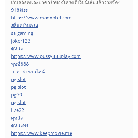
เว็บสล็อตและบาคาร่าของโครตดีเว็บนี้เล่นแล้วรวยจัดๆ
918kiss
https://www.madoohd.com
สล็อตเว็บตรง
sa gaming
joker123
ดูหนัง
https://www.pussy888play.com
พุซซี่888
บาคาร่าออนไลน์
pg slot
pg slot
pg99
pg slot
live22
ดูหนัง
ดูหนังฟรี
https://www.keepmovie.me