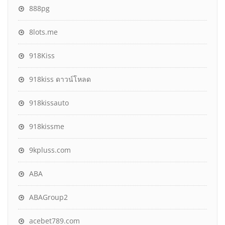
888pg
8lots.me
918Kiss
918kiss ดาวน์โหลด
918kissauto
918kissme
9kpluss.com
ABA
ABAGroup2
acebet789.com