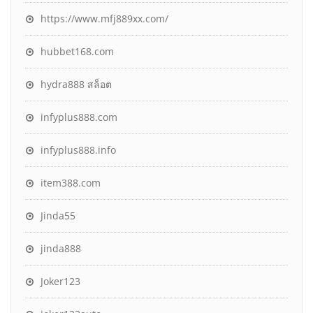
https://www.mfj889xx.com/
hubbet168.com
hydra888 สล็อต
infyplus888.com
infyplus888.info
item388.com
Jinda55
jinda888
Joker123