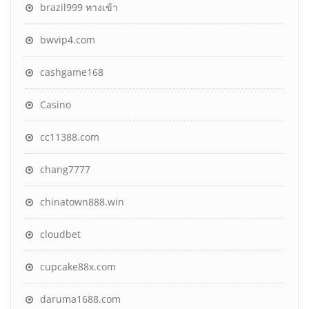
brazil999 ทางเข้า
bwvip4.com
cashgame168
Casino
cc11388.com
chang7777
chinatown888.win
cloudbet
cupcake88x.com
daruma1688.com