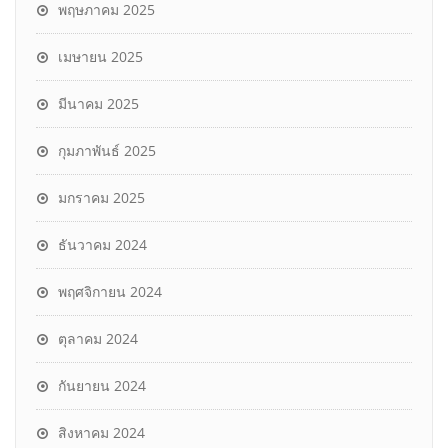
พฤษภาคม 2025
เมษายน 2025
มีนาคม 2025
กุมภาพันธ์ 2025
มกราคม 2025
ธันวาคม 2024
พฤศจิกายน 2024
ตุลาคม 2024
กันยายน 2024
สิงหาคม 2024