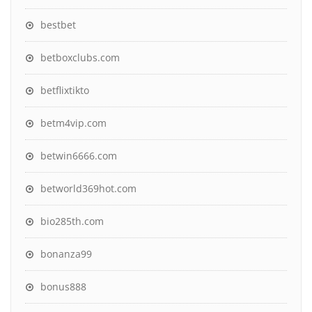
bestbet
betboxclubs.com
betflixtikto
betm4vip.com
betwin6666.com
betworld369hot.com
bio285th.com
bonanza99
bonus888