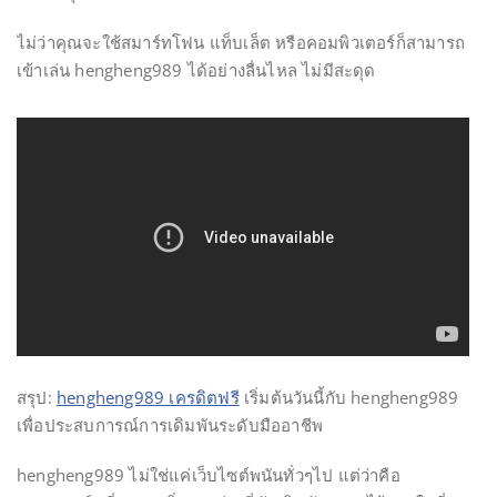
ไม่ว่าคุณจะใช้สมาร์ทโฟน แท็บเล็ต หรือคอมพิวเตอร์ก็สามารถ
เข้าเล่น hengheng989 ได้อย่างลื่นไหล ไม่มีสะดุด
สรุป:
hengheng989 เครดิตฟรี
เริ่มต้นวันนี้กับ hengheng989
เพื่อประสบการณ์การเดิมพันระดับมืออาชีพ
hengheng989 ไม่ใช่แค่เว็บไซต์พนันทั่วๆไป แต่ว่าคือ