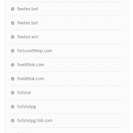
fiwdee.bet
fiwdee.bet
fiwdee.win
fortune99vip.com
fox689ok.com
fox689ok.com
fullslot
fullslotpg
fullslotpg168.com