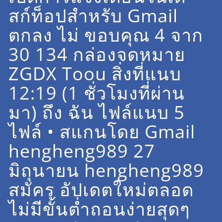
สก์ท็อปสำหรับ Gmail
ตกลง ไม่ ขอบคุณ 4 จาก
30 134 กล่องจดหมาย
ZGDX Toou สิ่งที่แนบ
12:19 (1 ชั่วโมงที่ผ่าน
มา) ถึง ฉัน ไฟล์แนบ 5
ไฟล์ • สแกนโดย Gmail
hengheng989 27
มิถุนายน hengheng989
สมัคร อัปเดตใหม่ตลอด
ไม่มีขั้นต่ำถอนง่ายสุดๆ