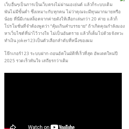
เว็บอื่นๆเป็นการเป็นเว็บตรงไม่ผ่านเอเย่นต์ แล้วก็ระบบเดิม
พันไม่มีขั้นต่ำ ซึ่งเหมาะกับทุกคน ไม่ว่าคุณจะมีทุนมากมายหรือ
น้อย ที่นี่มีเกมสล็อตจากค่ายดังให้เลือกเล่นกว่า 20 ค่าย แล้วก็
โปรโมชั่นที่จำต้องพูดว่า “คุ้มเกินคำบรรยาย” ถ้าเกิดคุณกำลังมอง
หาเว็บไซต์ที่น่าไว้วางใจ ไม่เป็นอันตราย แล้วก็เต็มไปด้วยจังหวะ
ทำเงิน joker123เป็นตัวเลือกลำดับที่หนึ่งของผม
โจ๊กเกอร์123 ระบบฝาก-ถอนอัตโนมัติที่เร็วที่สุด อัพเดตใหม่ปี
2025 รวดเร็วทันใจ เสถียรกว่าเดิม