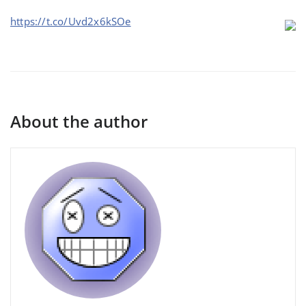
https://t.co/Uvd2x6kSOe
About the author