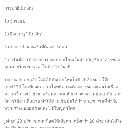
กรรมวิธีเบิกเงิน
1.เข้าระบบ
2.เลือกเมนู “เบิกเงิน”
3.เจาะจงจำนวนเงินที่ต้องการถอน
4.การันตีการทำรายการ ระบบจะโอนเงินฝากบัญชีธนาคารของ
คุณภายในระยะเวลาไม่ถึง 10 วินาที
ระบบฝาก-ถอนอัตโนมัติที่อัพเดตใหม่ในปี 2025 ของ โจ๊ก
เกอร์123 ไม่เพียงแค่ตอบโจทย์ความต้องการของผู้เล่นในเรื่อง
ความเร็ว แต่ว่ายังมาพร้อมความเสถียรภาพ ความปลอดภัย และ
ก็การใช้งานที่สบาย ทำให้ท่านเชื่อมั่นได้ว่า ทุกธุรกรรมที่ทำกับ
พวกเราจะปลอดภัยและไม่มีปัญหาใดๆ
joker123 บริการเกมสล็อตให้เลือกมากยิ่งกว่า 20 ค่าย เล่นได้ไม่