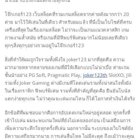
น่าเบื่อ รับประกันแตกง่ายทุกเกม
โจ๊กเกอร์123 เว็บสล็อตที่รวมเกมสล็อตจากค่ายดังมากกว่า 20
ค่าย มาไว้ให้เล่นในที่เดียว สำหรับผมแล้ว ที่นี่เป็นเว็บไซต์ที่ครบ
เครื่องที่สุดในเรื่องเกมสล็อต ไม่ว่าจะเป็นเกมแนวคลาสสิก เกม
ภาพงามล้ำสมัย หรือเกมที่มีฟีพบร์พิเศษมากไม่น้อยเลยทีเดียว
ทุกๆสิ่งทุกๆอย่างรวมอยู่ในโจ๊กเกอร์123
สิ่งที่ทำให้ผมถูกใจรวมทั้งพึงใจ joker123 มากที่สุดคือ ความ
มากมายหลากหลายของเกมที่มีให้เลือกแบบไม่น่าเบื่อ ค่ายเกม
ชั้นนำอย่าง PG Soft, Pragmatic Play,
joker123th
SlotXO, Jili
รวมทั้ง Joker Gaming ต่างมีเกมที่โดดเด่นรวมทั้งน่าสนใจทั้งยัง
ในเรื่องกราฟิก ฟีพบร์พิเศษ รวมทั้งที่สำคัญที่สุดคือ ยืนยันโบนัส
แตกง่ายทุกเกม ไม่ว่าคุณจะเล่นเกมไหน ก็ได้โอกาสทำเงินได้จริง
อีกข้อดีที่ผมชอบมากคือการอัปเดตเกมใหม่ๆอยู่ตลอด ทุกครั้งที่
เข้าไปเล่น ผมจะพบเกมใหม่ที่ยังไม่เคยลองก่อน เป็นเสมือนการ
เพิ่มความระทึกใจทุกครั้งที่เล่น นอกจากนั้น ระบบของเว็บไซต์ยัง
มีความเสถียรมากมาย การเล่นลื่นไหล ไม่มีสะดุด ถึงแม้ว่าจะคุณ