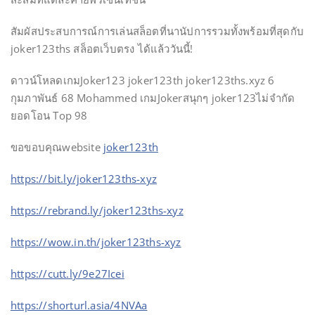
สัมผัสประสบการณ์การเล่นสล็อตที่นานัปการรวมทั้งพร้อมที่สุดกับ
joker123ths สล็อตเว็บตรง ได้แล้ววันนี้!
ดาวน์โหลดเกมJoker123 joker123th joker123ths.xyz 6
กุมภาพันธ์ 68 Mohammed เกมJokerสนุกๆ joker123ไม่จำกัด
ยอดโอน Top 98
ขอขอบคุณwebsite
joker123th
https://bit.ly/joker123ths-xyz
https://rebrand.ly/joker123ths-xyz
https://wow.in.th/joker123ths-xyz
https://cutt.ly/9e27Icei
https://shorturl.asia/4NVAa