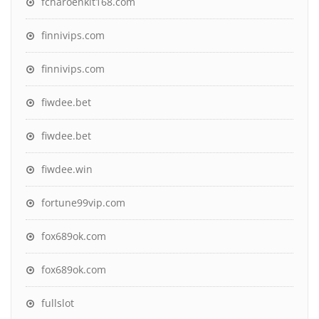
fcharoenkit168.com
finnivips.com
finnivips.com
fiwdee.bet
fiwdee.bet
fiwdee.win
fortune99vip.com
fox689ok.com
fox689ok.com
fullslot