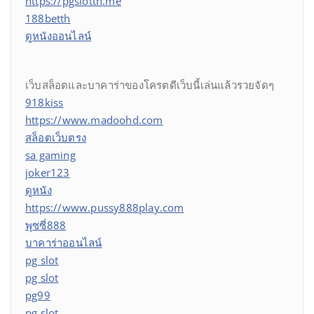
https://pgslotth.me
188betth
ดูหนังออนไลน์
เว็บสล็อตและบาคาร่าของโครตดีเว็บนี้เล่นแล้วรวยจัดๆ
918kiss
https://www.madoohd.com
สล็อตเว็บตรง
sa gaming
joker123
ดูหนัง
https://www.pussy888play.com
พุซซี่888
บาคาร่าออนไลน์
pg slot
pg slot
pg99
pg slot