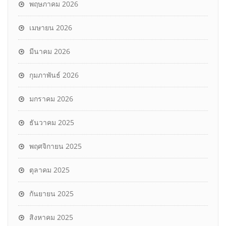
พฤษภาคม 2026
เมษายน 2026
มีนาคม 2026
กุมภาพันธ์ 2026
มกราคม 2026
ธันวาคม 2025
พฤศจิกายน 2025
ตุลาคม 2025
กันยายน 2025
สิงหาคม 2025