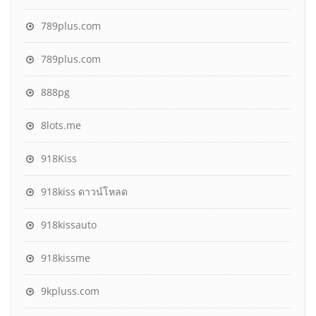
789plus.com
789plus.com
888pg
8lots.me
918Kiss
918kiss ดาวน์โหลด
918kissauto
918kissme
9kpluss.com