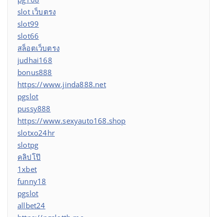
slot เว็บตรง
slot99
slot66
สล็อตเว็บตรง
judhai168
bonus888
https://www.jinda888.net
pgslot
pussy888
https://www.sexyauto168.shop
slotxo24hr
slotpg
คลิปโป๊
1xbet
funny18
pgslot
allbet24