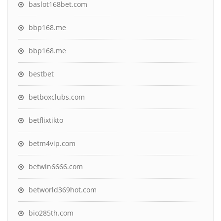
baslot168bet.com
bbp168.me
bbp168.me
bestbet
betboxclubs.com
betflixtikto
betm4vip.com
betwin6666.com
betworld369hot.com
bio285th.com