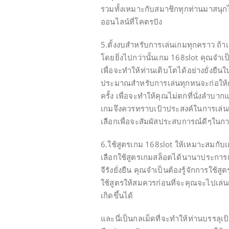
รวมทั้งเหมาะกับสมาชิกทุกท่านมาสนุกไ
ออนไลน์ที่โคตรปัง
5.ตั้งงบสำหรับการเล่นเกมทุกคราว ถ้า
โดยยิ่งไปกว่านั้นเกม 168slot คุณจำเป็
เพื่อจะทำให้ท่านเติบโตได้อย่างยั่งยืนใ
ประมาณสำหรับการเล่นทุกหนจะก่อให้ค
ครั้ง เพื่อจะทำให้คุณไม่ตกที่นั่งลำ
เกมจึงควรทราบเป้าประสงค์ในการเล่นเกมข
เลือกเพื่อจะสัมผัสประสบการณ์ดีๆในกา
6.ใช้สูตรเกม 168slot ให้เหมาะสมกับ
เลือกใช้สูตรเกมสล็อตได้นานาประการแบ
จีรังยั่งยืน คุณจำเป็นต้องรู้จักการใช
ใช้สูตรให้สมควรก่อนที่จะคุณจะไปเล่น
เกิดขึ้นได้
และนี่เป็นกลเม็ดที่จะทำให้ท่านบรรลุเป