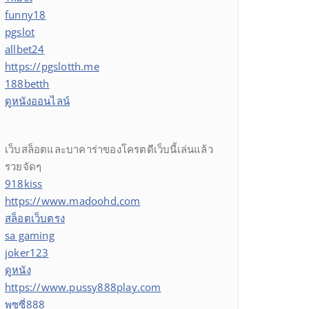
funny18
pgslot
allbet24
https://pgslotth.me
188betth
ดูหนังออนไลน์
เว็บสล็อตและบาคาร่าของโครตดีเว็บนี้เล่นแล้ว
รวยจัดๆ
918kiss
https://www.madoohd.com
สล็อตเว็บตรง
sa gaming
joker123
ดูหนัง
https://www.pussy888play.com
พุซซี่888