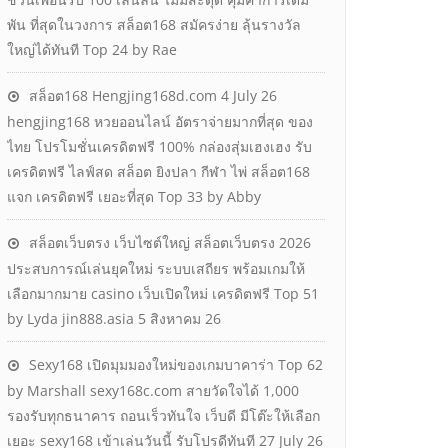
พัน ที่สุดในวงการ สล็อต168 สมัครง่าย ลุ้นรางวัล
ใหญ่ได้ทันที Top 24 by Rae
สล็อต168 Hengjing168d.com 4 July 26
hengjing168 หวยออนไลน์ อัตราจ่ายมากที่สุด ของ
ไทย โปรโมชั่นเครดิตฟรี 100% กล่องสุ่มเฮงเฮง รับ
เครดิตฟรี ไลฟ์สด สล็อต ยิงปลา กีฬา ไพ่ สล็อต168
แจก เครดิตฟรี เยอะที่สุด Top 33 by Abby
สล็อตเว็บตรง เว็บไซต์ใหญ่ สล็อตเว็บตรง 2026
ประสบการณ์เล่นยุคใหม่ ระบบเสถียร พร้อมเกมให้
เลือกมากมาย casino เว็บเปิดใหม่ เครดิตฟรี Top 51
by Lyda jin888.asia 5 สิงหาคม 26
Sexy168 เปิดมุมมองใหม่ของเกมบาคาร่า Top 62
by Marshall sexy168c.com สายวัดใจได้ 1,000
รองรับทุกธนาคาร ถอนเร็วทันใจ เว็บดี มีโต๊ะให้เลือก
เยอะ sexy168 เข้าเล่นวันนี้ รับโปรดีทันที 27 July 26