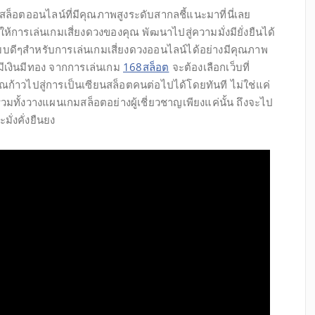
์สล็อตออนไลน์ที่มีคุณภาพสูงระดับสากลชี้แนะมาที่นี่เลย
ำให้การเล่นเกมเสี่ยงดวงของคุณ พัฒนาไปสู่ความมั่งมียั่งยืนได้
แบบดีๆสำหรับการเล่นเกมเสี่ยงดวงออนไลน์ได้อย่างมีคุณภาพ
มีเงินมีทอง จากการเล่นเกม
168สล็อต
จะต้องเลือกเว็บที่
ุณก้าวไปสู่การเป็นเซียนสล็อตคนต่อไปได้โดยทันที ไม่ใช่แค่
มทั้งวางแผนเกมสล็อตอย่างผู้เชี่ยวชาญเพียงแค่นั้น ถึงจะไป
ั่งคั่งยืนยง