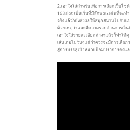
2.เอาใจใส่สำหรับเพื่อการเลือกเว็บไซต
168slot เป็นเว็บที่มีลักษณะเด่นที่จะท
จริงแล้วก็ยังส่งผลให้สนุกสนานไปกับ
ด้วยเหตุว่าและมีความรวยด้านการเงิน
เอาใจใส่รายละเอียดต่างๆแล้วก็ทำให้ค
เล่นเกมไปวันๆแต่ว่าควรจะมีการเลือกรว
สู่การบรรลุเป้าหมายป้อมปราการคงและม