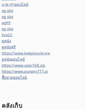
บาคาร่าออนไลน์
pg slot
pg slot
pg99
pg slot
live22
ดูหนัง
ดูหนังฟรี
https://www.keepmovie.me
ดูหนังออนไลน์
https://www.sexy168.vip
https://www.punpro777.ai
ซื้อหวยออนไลน์
คลังเก็บ