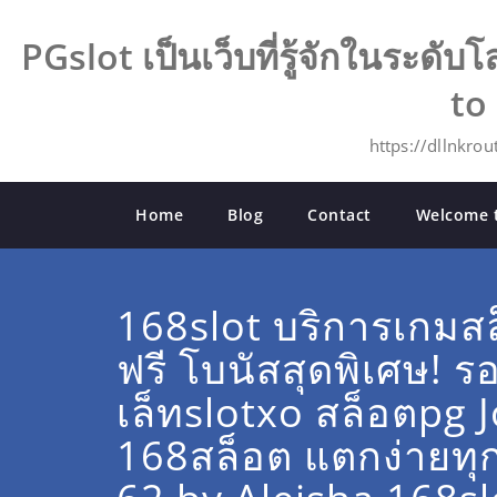
Skip
to
PGslot เป็นเว็บที่รู้จักในระดั
content
to
https://dllnkrout
Home
Blog
Contact
Welcome t
168slot บริการเกมส
ฟรี โบนัสสุดพิเศษ! ร
เล็ทslotxo สล็อตpg 
168สล็อต แตกง่ายทุ