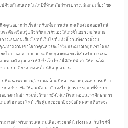
ปด้วยกันกับเทคโนโลยีที่ทันสมัยสำหรับการเล่นเกมเสี่ยงโชค
เกิดคุณอยากสำเร็จสำหรับเพื่อการเล่นเกมเสี่ยงโชคออนไลน์
นจะต้องเรียนรู้แล้วก็พัฒนาตัวเองให้เก่งขึ้นอย่างสม่ำเสมอ
นการเล่นเกมเสี่ยงโชคที่เว็บไซต์แห่งนี้ รวมทั้งการตั้งงบ
ุณทำความเข้าใจว่าคุณควรจะใช้งบประมาณอยู่ที่เท่าใดต่อ
บากและไม่บานปลาย สามารถที่จะดูแลตนเองได้สำหรับการเล่น
องตัวคุณเองให้ดี ซึ่งเว็บไซต์นี้มีสิทธิพิเศษให้ท่านได้
รเล่นเกมเสี่ยงดวงออนไลน์ที่สนุกสนาน
เกมที่เล่น เพราะว่าสูตรเกมสล็อตมีหลากหลายคุณสามารถที่จะ
บอย่าง เพื่อให้คุณพัฒนาตัวเองไปสู่การบรรลุผลที่ร่ำรวย
้สูตรอย่างแม่นยำ รวมทั้งถ้าหากยังไม่แน่ใจเสนอแนะว่าศึกษาการ
เกมสล็อตออนไลน์ เพื่อคุ้มครองปกป้องข้อผิดพลาดที่อาจจะ
้าหมายสำหรับการเล่นเกมเสี่ยงดวงมาที่นี่ slot168 เว็บไซต์ที่