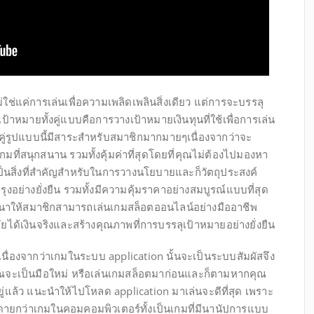
่ใช่แค่การเล่นเพื่อความเพลิดเพลินสิ่งเดียว แต่การจะบรรลุ
้าหมายทั้งคู่แบบคือการวางเป้าหมายเงินทุนที่ใช้เพื่อการเล่น
งคู่รูปแบบนี้มีสาระสำหรับสมาชิกมากมายๆเนื่องจากว่าจะ
มที่สนุกสนาน รวมทั้งคุ้มค่าที่สุดโดยที่คุณไม่ต้องไปมองหา
ป็นสิ่งที่สำคัญสำหรับในการวางนโยบายและก็วัตถุประสงค์
ุงอย่างยั่งยืน รวมทั้งมีความคุ้มราคาอย่างสมบูรณ์แบบที่สุด
ก็พัฒนาให้สมาชิกสามารถเล่นเกมสล็อตออนไลน์อย่างมืออาชีพ
ได้เงินจริงและสร้างคุณภาพที่การบรรลุเป้าหมายอย่างยั่งยืน
ด เนื่องจากว่าเกมในระบบ application นั้นจะเป็นระบบสัมผัสจึง
าคุณจะเป็นมือใหม่ หรือเล่นเกมสล็อตมาก่อนและก็ตามหากคุณ
่แล้ว แนะนำให้ไปโหลด application มาเล่นจะดีที่สุด เพราะ
ยดายกว่าเกมในคอมคอมพิวเตอร์ทั้งเป็นเกมที่มีนานัปการแบบ