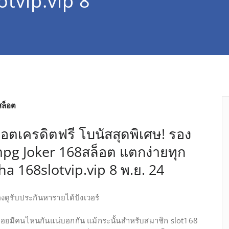
otvip.vip 8
ล็อต
อตเครดิตฟรี โบนัสสุดพิเศษ! รอง
ตpg Joker 168สล็อต แตกง่ายทุก
ha 168slotvip.vip 8 พ.ย. 24
ดูรับประกันหารายได้ปังเวอร์
ค่อยมีคนไหนกันแน่บอกกัน แม้กระนั้นสำหรับสมาชิก slot168