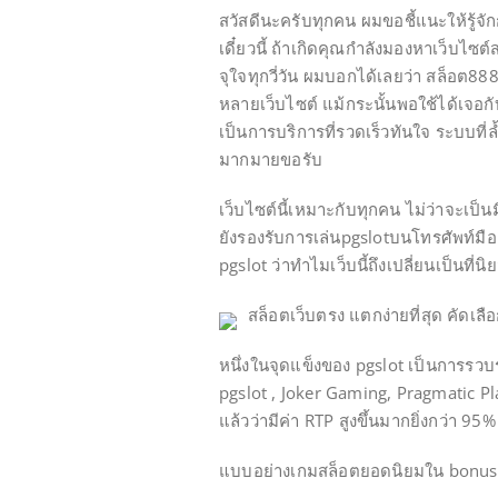
สวัสดีนะครับทุกคน ผมขอชี้แนะให้รู้จ
เดี๋ยวนี้ ถ้าเกิดคุณกำลังมองหาเว็บไซต
จุใจทุกวี่วัน ผมบอกได้เลยว่า สล็อต88
หลายเว็บไซต์ แม้กระนั้นพอใช้ได้เจอกั
เป็นการบริการที่รวดเร็วทันใจ ระบบที่ล
มากมายขอรับ
เว็บไซต์นี้เหมาะกับทุกคน ไม่ว่าจะเป
ยังรองรับการเล่นpgslotบนโทรศัพท์มือ
pgslot ว่าทำไมเว็บนี้ถึงเปลี่ยนเป็นที่นิ
สล็อตเว็บตรง แตกง่ายที่สุด คัดเล
หนึ่งในจุดแข็งของ pgslot เป็นการรว
pgslot , Joker Gaming, Pragmatic P
แล้วว่ามีค่า RTP สูงขึ้นมากยิ่งกว่า 95
แบบอย่างเกมสล็อตยอดนิยมใน bonu