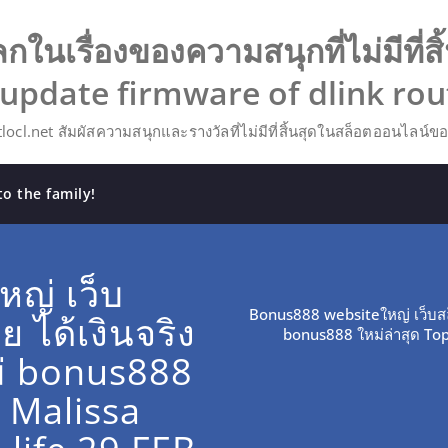
บโลกในเรื่องของความสนุกที่ไม่มีท
 update firmware of dlink rou
locl.net สัมผัสความสนุกและรางวัลที่ไม่มีที่สิ้นสุดในสล็อตออนไลน์ข
o the family!
ญ่ เว็บ
Bonus888 websiteใหญ่ เว็บสล็อ
 ได้เงินจริง
bonus888 ใหม่ล่าสุด To
ม่ bonus888
y Malissa