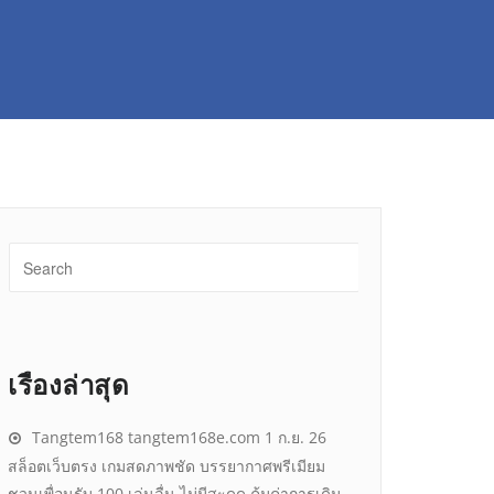
เรื่องล่าสุด
Tangtem168 tangtem168e.com 1 ก.ย. 26
สล็อตเว็บตรง เกมสดภาพชัด บรรยากาศพรีเมียม
ชวนเพื่อนรับ 100 เล่นลื่น ไม่มีสะดุด คุ้มค่าการเดิม