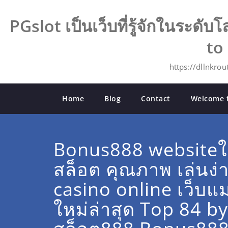
Skip
to
PGslot เป็นเว็บที่รู้จักในระดั
content
to
https://dllnkrout
Home
Blog
Contact
Welcome t
Bonus888 websiteให
สล็อต คุณภาพ เล่นง่าย
casino online เว็บแ
ใหม่ล่าสุด Top 84 b