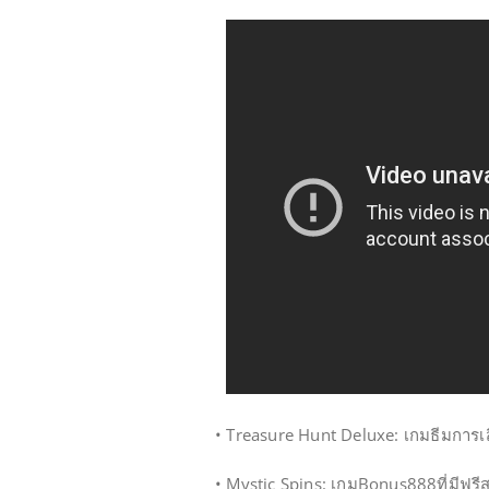
• Treasure Hunt Deluxe: เกมธีมการเส
• Mystic Spins: เกมBonus888ที่มีฟร