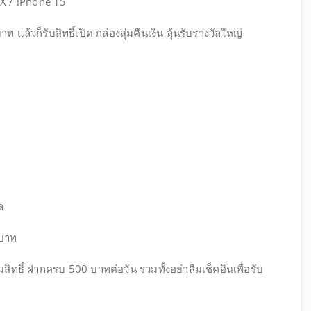
PCX / iPhone 15
แล้วก็รับสิทธิ์เปิด กล่องสุ่มคืนเงิน ลุ้นรับรางวัลใหญ่
ล
 บาท
ิทธิ์ ฝากครบ 500 บาทต่อวัน รวมทั้งอย่าลืมเช็คอินเพื่อรับ