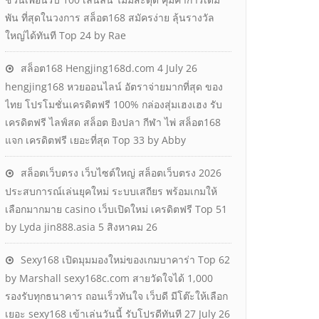
พัน ที่สุดในวงการ สล็อต168 สมัครง่าย ลุ้นรางวัล
ใหญ่ได้ทันที Top 24 by Rae
สล็อต168 Hengjing168d.com 4 July 26
hengjing168 หวยออนไลน์ อัตราจ่ายมากที่สุด ของ
ไทย โปรโมชั่นเครดิตฟรี 100% กล่องสุ่มเฮงเฮง รับ
เครดิตฟรี ไลฟ์สด สล็อต ยิงปลา กีฬา ไพ่ สล็อต168
แจก เครดิตฟรี เยอะที่สุด Top 33 by Abby
สล็อตเว็บตรง เว็บไซต์ใหญ่ สล็อตเว็บตรง 2026
ประสบการณ์เล่นยุคใหม่ ระบบเสถียร พร้อมเกมให้
เลือกมากมาย casino เว็บเปิดใหม่ เครดิตฟรี Top 51
by Lyda jin888.asia 5 สิงหาคม 26
Sexy168 เปิดมุมมองใหม่ของเกมบาคาร่า Top 62
by Marshall sexy168c.com สายวัดใจได้ 1,000
รองรับทุกธนาคาร ถอนเร็วทันใจ เว็บดี มีโต๊ะให้เลือก
เยอะ sexy168 เข้าเล่นวันนี้ รับโปรดีทันที 27 July 26