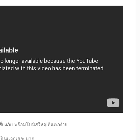
ี่ยงภัย พร้อมโบนัสใหญ่ที่แตกง่าย
ีสปินแจกเยอะมาก