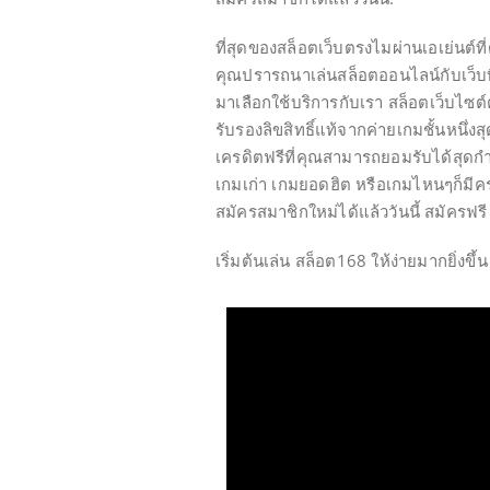
ที่สุดของสล็อตเว็บตรงไมผ่านเอเย่นต์ที่
คุณปรารถนาเล่นสล็อตออนไลน์กับเว็บที
มาเลือกใช้บริการกับเรา สล็อตเว็บไซต์ต
รับรองลิขสิทธิ์แท้จากค่ายเกมชั้นหนึ่
เครดิตฟรีที่คุณสามารถยอมรับได้สุดก
เกมเก่า เกมยอดฮิต หรือเกมไหนๆก็มีค
สมัครสมาชิกใหม่ได้แล้ววันนี้ สมัครฟรี
เริ่มต้นเล่น สล็อต168 ให้ง่ายมากยิ่งขึ้