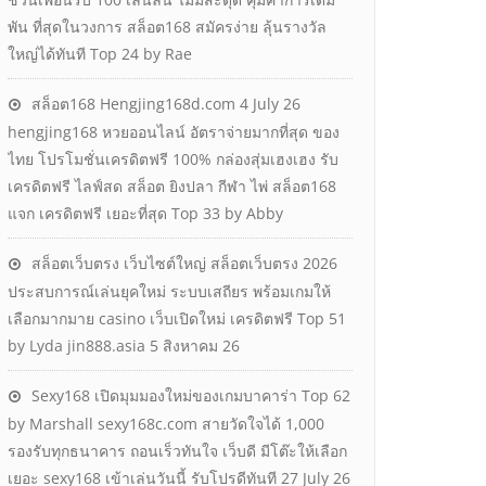
พัน ที่สุดในวงการ สล็อต168 สมัครง่าย ลุ้นรางวัล
ใหญ่ได้ทันที Top 24 by Rae
สล็อต168 Hengjing168d.com 4 July 26
hengjing168 หวยออนไลน์ อัตราจ่ายมากที่สุด ของ
ไทย โปรโมชั่นเครดิตฟรี 100% กล่องสุ่มเฮงเฮง รับ
เครดิตฟรี ไลฟ์สด สล็อต ยิงปลา กีฬา ไพ่ สล็อต168
แจก เครดิตฟรี เยอะที่สุด Top 33 by Abby
สล็อตเว็บตรง เว็บไซต์ใหญ่ สล็อตเว็บตรง 2026
ประสบการณ์เล่นยุคใหม่ ระบบเสถียร พร้อมเกมให้
เลือกมากมาย casino เว็บเปิดใหม่ เครดิตฟรี Top 51
by Lyda jin888.asia 5 สิงหาคม 26
Sexy168 เปิดมุมมองใหม่ของเกมบาคาร่า Top 62
by Marshall sexy168c.com สายวัดใจได้ 1,000
รองรับทุกธนาคาร ถอนเร็วทันใจ เว็บดี มีโต๊ะให้เลือก
เยอะ sexy168 เข้าเล่นวันนี้ รับโปรดีทันที 27 July 26