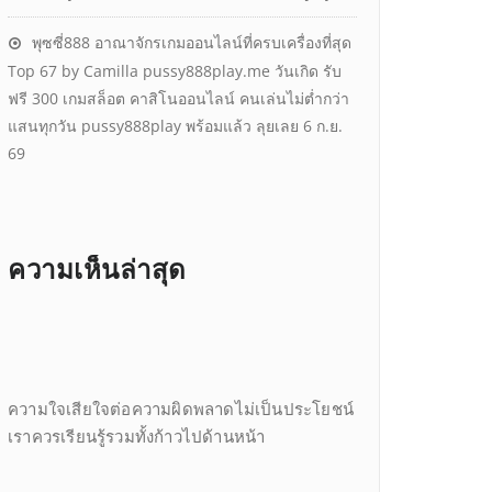
พุซซี่888 อาณาจักรเกมออนไลน์ที่ครบเครื่องที่สุด
Top 67 by Camilla pussy888play.me วันเกิด รับ
ฟรี 300 เกมสล็อต คาสิโนออนไลน์ คนเล่นไม่ต่ำกว่า
แสนทุกวัน pussy888play พร้อมแล้ว ลุยเลย 6 ก.ย.
69
ความเห็นล่าสุด
ความใจเสียใจต่อความผิดพลาดไม่เป็นประโยชน์
เราควรเรียนรู้รวมทั้งก้าวไปด้านหน้า