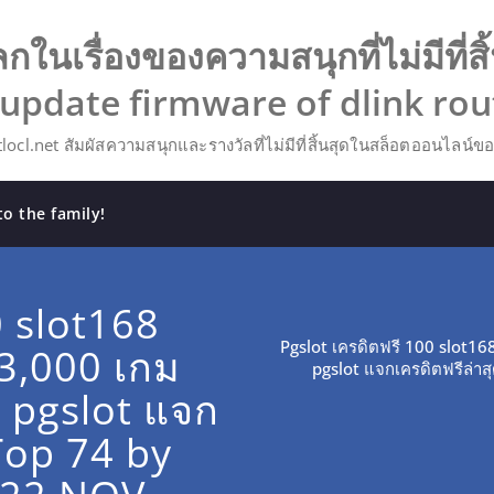
บโลกในเรื่องของความสนุกที่ไม่มีท
 update firmware of dlink rou
locl.net สัมผัสความสนุกและรางวัลที่ไม่มีที่สิ้นสุดในสล็อตออนไลน์ข
o the family!
0 slot168
Pgslot เครดิตฟรี 100 slot16
 3,000 เกม
pgslot แจกเครดิตฟรีล่า
 pgslot แจก
 Top 74 by