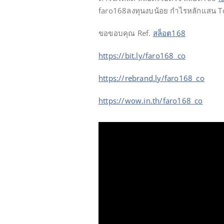
faro168ลงทุนงบน้อย กำไรหลักแสน T
ขอขอบคุณ Ref.
สล็อต168
https://bit.ly/faro168_co
https://rebrand.ly/faro168_co
https://wow.in.th/faro168_co