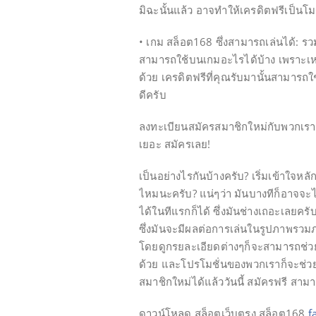
มิฉะนั้นแล้ว อาจทำให้เครดิตฟรีเป็นโม
• เกม สล็อต168 ซึ่งสามารถเล่นได้: รวมท
สามารถใช้บนเกมอะไรได้บ้าง เพราะเหต
ด้วย เครดิตฟรีที่คุณรับมานั้นสามารถใช
ดีครับ
ลงทะเบียนสมัครสมาชิกใหม่กับพวกเรา ส
เยอะ สมัครเลย!
เป็นอย่างไรกันบ้างครับ? เริ่มเข้าใจห
ไหมนะครับ? แน่ๆว่า มันบางทีก็อาจจะไม
ได้ในทีแรกก็ได้ ซึ่งมันช่างเถอะเลยครับ
ซึ่งมันจะมีผลต่อการเล่นในรูปภาพรวมภ
โดยดูกรยละเอียดต่างๆก็จะสามารถช่วยท
ด้วย และโปรโมชั่นของพวกเราก็จะช่วยซ
สมาชิกใหม่ได้แล้ววันนี้ สมัครฟรี สาม
ดาวน์โหลด สล็อตเว็บตรง สล็อต168
f