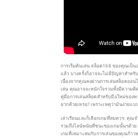
การเริ่มต้นเล่น สล็อต168 ของคุณเป็นอ
แล้ว บางครั้งก็อาจจะไม่มีปัญหาสำหรับ
เนื่องจากคุณคงผ่านการเล่นสล็อตออนไลน
เล่น คุณอาจจะหนักใจรวมทั้งมีความคิดว
คู่มือการเล่นสล็อตสำหรับมือใหม่ของพ
ยากด้วยเหรอ? เพราะเหตุว่ามันง่ายแบ
เล่าเรียนและก็เลือกเกมที่สมควร: คุณจ
รวมถึงไลน์พนันที่ชนะของเกมนั้นๆด้วย
เกมที่เหมาะสมกับการเล่นของคุณก้าวหน