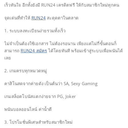
เร็วทันใจ อีกทั้งยังมี RUN24 เครดิตฟรี ให้กับสมาชิกใหม่ทุกคน
จุดเด่นที่ทำให้
RUN24
สะดุดตาในตลาด
1. ระบบลงทะเบียนง่ายรวมทั้งเร็ว
ไม่จำเป็นต้องใช้เอกสาร ไม่ต้องรอนาน เพียงแต่ไม่กี่ขั้นตอนก็
สามารถ
RUN24 สมัคร
ได้โดยทันที พร้อมเข้าสู่ระบบเพื่อพนันได้
เลย
2. เกมครบทุกหมวดหมู่
คาสิโนสดจากค่ายดัง เป็นต้นว่า SA, Sexy Gaming
เกมสล็อตโบนัสแตกง่ายจาก PG, Joker
พนันบอลออนไลน์ ค่าน้ำดี
3. โปรโมชั่นพิเศษสำหรับสมาชิกใหม่