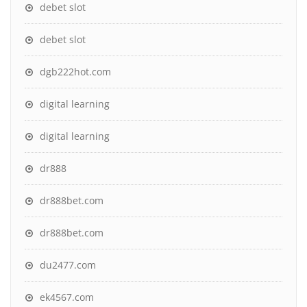
debet slot
debet slot
dgb222hot.com
digital learning
digital learning
dr888
dr888bet.com
dr888bet.com
du2477.com
ek4567.com