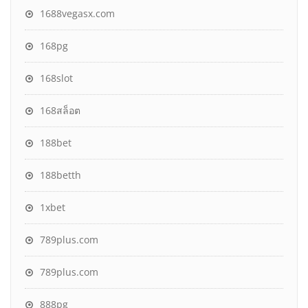
1688vegasx.com
168pg
168slot
168สล็อต
188bet
188betth
1xbet
789plus.com
789plus.com
888pg