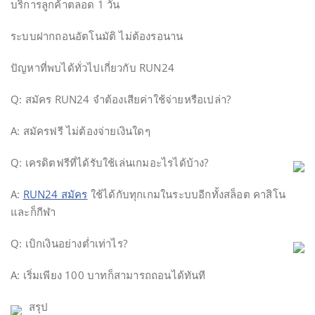
บริการลูกค้าตลอด 1 วัน
ระบบฝากถอนอัตโนมัติ ไม่ต้องรอนาน
ปัญหาที่พบได้ทั่วไปเกี่ยวกับ RUN24
Q: สมัคร RUN24 จำต้องเสียค่าใช้จ่ายหรือเปล่า?
A: สมัครฟรี ไม่ต้องจ่ายเงินใดๆ
Q: เครดิตฟรีที่ได้รับใช้เล่นเกมอะไรได้บ้าง?
A:
RUN24 สมัคร
ใช้ได้กับทุกเกมในระบบอีกทั้งสล็อต คาสิโน
และก็กีฬา
Q: เบิกเงินอย่างต่ำเท่าไร?
A: เริ่มเพียง 100 บาทก็สามารถถอนได้ทันที
สรุป