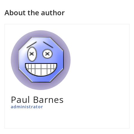
About the author
Paul Barnes
administrator