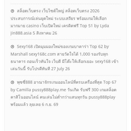
สล็อตเว็บตรง เว็บไซต์ใหญ่ สล็อตเว็บตรง 2026
ประสบการณ์เล่นยุคใหม่ ระบบเสถียร พร้อมเกมให้เลือก
มากมาย casino เว็บเปิดใหม่ เครดิตฟรี Top 51 by Lyda
jin888.asia 5 สิงหาคม 26
Sexy168 เปิดมุมมองใหม่ของเกมบาคาร่า Top 62 by
Marshall sexy168c.com สายวัดใจได้ 1,000 รองรับทุก
ธนาคาร ถอนเร็วทันใจ เว็บดี มีโต๊ะให้เลือกเยอะ sexy168 เข้า
เล่นวันนี้ รับโปรดีทันที 27 July 26
พุซซี่888 อาณาจักรเกมออนไลน์ที่ครบเครื่องที่สุด Top 67
by Camilla pussy888play.me วันเกิด รับฟรี 300 เกมสล็อต
คาสิโนออนไลน์ คนเล่นไม่ต่ำกว่าแสนทุกวัน pussy888play
พร้อมแล้ว ลุยเลย 6 ก.ย. 69