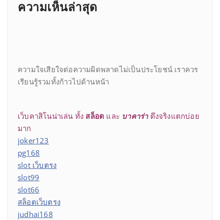
ความเห็นล่าสุด
ความใจเสียใจต่อความผิดพลาดไม่เป็นประโยชน์ เราควร
เรียนรู้รวมทั้งก้าวไปด้านหน้า
เว็บคาสิโนน่าเล่น ทั้ง
สล็อต
และ
บาคาร่า
ตึงจริงแตกบ่อย
มาก
joker123
pg168
slot เว็บตรง
slot99
slot66
สล็อตเว็บตรง
judhai168