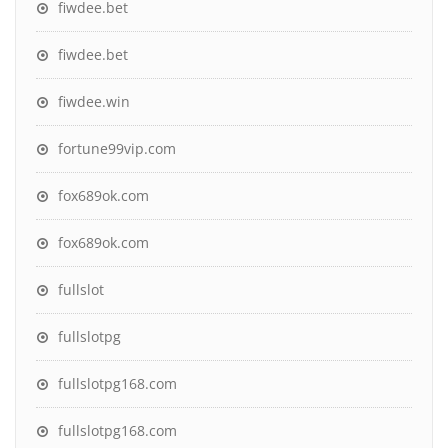
fiwdee.bet
fiwdee.bet
fiwdee.win
fortune99vip.com
fox689ok.com
fox689ok.com
fullslot
fullslotpg
fullslotpg168.com
fullslotpg168.com