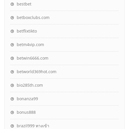
bestbet
betboxclubs.com
betflixtikto
betm4vip.com
betwin6666.com
betworld369hot.com
bio285th.com
bonanza99
bonus888
brazil999 ทางเข้า