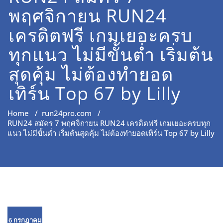
พฤศจิกายน RUN24
เครดิตฟรี เกมเยอะครบ
ทุกแนว ไม่มีขั้นต่ำ เริ่มต้น
สุดคุ้ม ไม่ต้องทำยอด
เทิร์น Top 67 by Lilly
Home
/
run24pro.com
/
RUN24 สมัคร 7 พฤศจิกายน RUN24 เครดิตฟรี เกมเยอะครบทุก
แนว ไม่มีขั้นต่ำ เริ่มต้นสุดคุ้ม ไม่ต้องทำยอดเทิร์น Top 67 by Lilly
6 กรกฎาคม