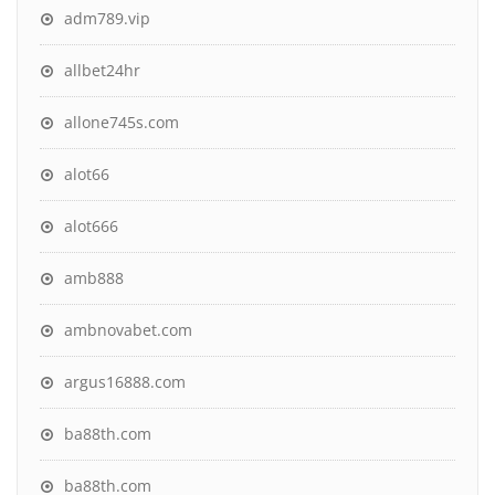
adm789.vip
allbet24hr
allone745s.com
alot66
alot666
amb888
ambnovabet.com
argus16888.com
ba88th.com
ba88th.com