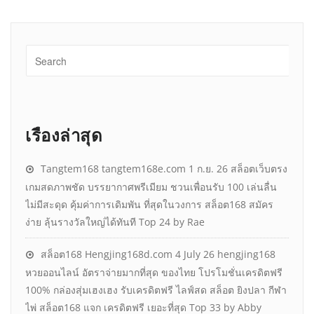
เรื่องล่าสุด
Tangtem168 tangtem168e.com 1 ก.ย. 26 สล็อตเว็บตรง
เกมสดภาพชัด บรรยากาศพรีเมียม ชวนเพื่อนรับ 100 เล่นลื่น
ไม่มีสะดุด คุ้มค่าการเดิมพัน ที่สุดในวงการ สล็อต168 สมัคร
ง่าย ลุ้นรางวัลใหญ่ได้ทันที Top 24 by Rae
สล็อต168 Hengjing168d.com 4 July 26 hengjing168
หวยออนไลน์ อัตราจ่ายมากที่สุด ของไทย โปรโมชั่นเครดิตฟรี
100% กล่องสุ่มเฮงเฮง รับเครดิตฟรี ไลฟ์สด สล็อต ยิงปลา กีฬา
ไพ่ สล็อต168 แจก เครดิตฟรี เยอะที่สุด Top 33 by Abby