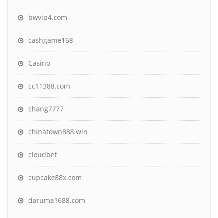
bwvip4.com
cashgame168
Casino
cc11388.com
chang7777
chinatown888.win
cloudbet
cupcake88x.com
daruma1688.com