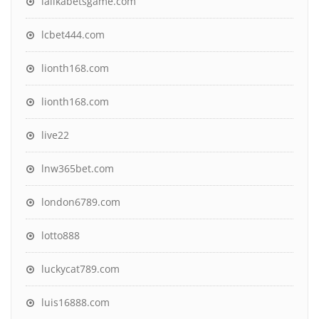
lalikabetsgame.com
lcbet444.com
lionth168.com
lionth168.com
live22
lnw365bet.com
london6789.com
lotto888
luckycat789.com
luis16888.com