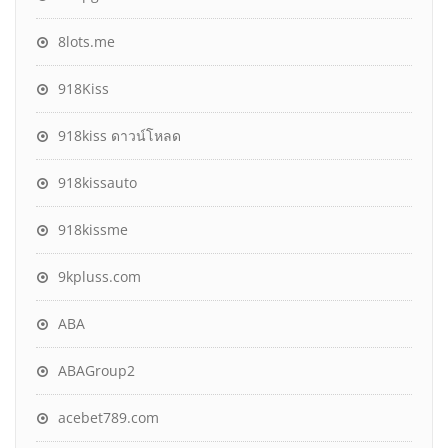
8lots.me
918Kiss
918kiss ดาวน์โหลด
918kissauto
918kissme
9kpluss.com
ABA
ABAGroup2
acebet789.com