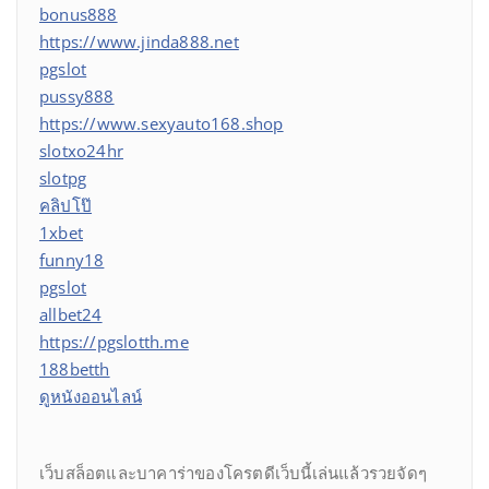
bonus888
https://www.jinda888.net
pgslot
pussy888
https://www.sexyauto168.shop
slotxo24hr
slotpg
คลิปโป๊
1xbet
funny18
pgslot
allbet24
https://pgslotth.me
188betth
ดูหนังออนไลน์
เว็บสล็อตและบาคาร่าของโครตดีเว็บนี้เล่นแล้วรวยจัดๆ