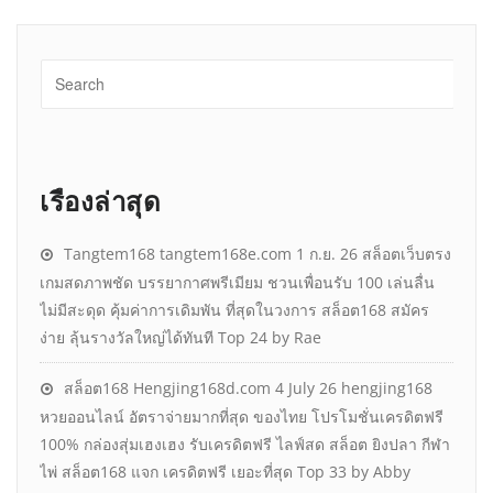
เรื่องล่าสุด
Tangtem168 tangtem168e.com 1 ก.ย. 26 สล็อตเว็บตรง
เกมสดภาพชัด บรรยากาศพรีเมียม ชวนเพื่อนรับ 100 เล่นลื่น
ไม่มีสะดุด คุ้มค่าการเดิมพัน ที่สุดในวงการ สล็อต168 สมัคร
ง่าย ลุ้นรางวัลใหญ่ได้ทันที Top 24 by Rae
สล็อต168 Hengjing168d.com 4 July 26 hengjing168
หวยออนไลน์ อัตราจ่ายมากที่สุด ของไทย โปรโมชั่นเครดิตฟรี
100% กล่องสุ่มเฮงเฮง รับเครดิตฟรี ไลฟ์สด สล็อต ยิงปลา กีฬา
ไพ่ สล็อต168 แจก เครดิตฟรี เยอะที่สุด Top 33 by Abby