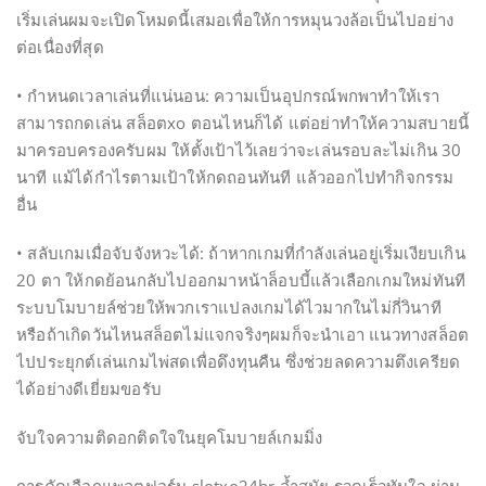
เริ่มเล่นผมจะเปิดโหมดนี้เสมอเพื่อให้การหมุนวงล้อเป็นไปอย่าง
ต่อเนื่องที่สุด
• กำหนดเวลาเล่นที่แน่นอน: ความเป็นอุปกรณ์พกพาทำให้เรา
สามารถกดเล่น สล็อตxo ตอนไหนก็ได้ แต่อย่าทำให้ความสบายนี้
มาครอบครองครับผม ให้ตั้งเป้าไว้เลยว่าจะเล่นรอบละไม่เกิน 30
นาที แม้ได้กำไรตามเป้าให้กดถอนทันที แล้วออกไปทำกิจกรรม
อื่น
• สลับเกมเมื่อจับจังหวะได้: ถ้าหากเกมที่กำลังเล่นอยู่เริ่มเงียบเกิน
20 ตา ให้กดย้อนกลับไปออกมาหน้าล็อบบี้แล้วเลือกเกมใหม่ทันที
ระบบโมบายล์ช่วยให้พวกเราแปลงเกมได้ไวมากในไม่กี่วินาที
หรือถ้าเกิดวันไหนสล็อตไม่แจกจริงๆผมก็จะนำเอา แนวทางสล็อต
ไปประยุกต์เล่นเกมไพ่สดเพื่อดึงทุนคืน ซึ่งช่วยลดความตึงเครียด
ได้อย่างดีเยี่ยมขอรับ
จับใจความติดอกติดใจในยุคโมบายล์เกมมิ่ง