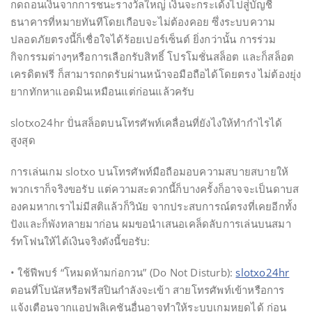
กดถอนเงินจากการชนะรางวัลใหญ่ เงินจะกระเด้งไปสู่บัญชี
ธนาคารที่หมายทันทีโดยเกือบจะไม่ต้องคอย ซึ่งระบบความ
ปลอดภัยตรงนี้ก็เชื่อใจได้ร้อยเปอร์เซ็นต์ ยิ่งกว่านั้น การร่วม
กิจกรรมต่างๆหรือการเลือกรับสิทธิ์ โปรโมชั่นสล็อต และก็สล็อต
เครดิตฟรี ก็สามารถกดรับผ่านหน้าจอมือถือได้โดยตรง ไม่ต้องยุ่ง
ยากทักหาแอดมินเหมือนแต่ก่อนแล้วครับ
slotxo24hr ปั่นสล็อตบนโทรศัพท์เคลื่อนที่ยังไงให้ทำกำไรได้
สูงสุด
การเล่นเกม slotxo บนโทรศัพท์มือถือมอบความสบายสบายให้
พวกเราก็จริงขอรับ แต่ความสะดวกนี้ก็บางครั้งก็อาจจะเป็นดาบส
องคมหากเราไม่มีสติแล้วก็วินัย จากประสบการณ์ตรงที่เคยอีกทั้ง
ปังและก็พังทลายมาก่อน ผมขอนำเสนอเคล็ดลับการเล่นบนสมา
ร์ทโฟนให้ได้เงินจริงดังนี้ขอรับ:
• ใช้ฟีพบร์ “โหมดห้ามก่อกวน” (Do Not Disturb):
slotxo24hr
ตอนที่โบนัสหรือฟรีสปินกำลังจะเข้า สายโทรศัพท์เข้าหรือการ
แจ้งเตือนจากแอปพลิเคชันอื่นอาจทำให้ระบบเกมหยุดได้ ก่อน