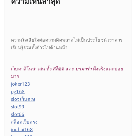
ความเห็นล่าสุด
ความใจเสียใจต่อความผิดพลาดไม่เป็นประโยชน์ เราควร
เรียนรู้รวมทั้งก้าวไปด้านหน้า
เว็บคาสิโนน่าเล่น ทั้ง
สล็อต
และ
บาคาร่า
ตึงจริงแตกบ่อย
มาก
joker123
pg168
slot เว็บตรง
slot99
slot66
สล็อตเว็บตรง
judhai168