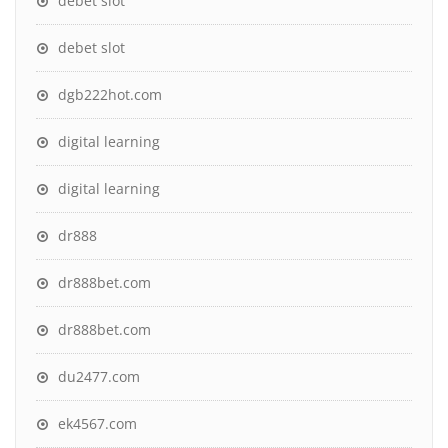
debet slot
debet slot
dgb222hot.com
digital learning
digital learning
dr888
dr888bet.com
dr888bet.com
du2477.com
ek4567.com