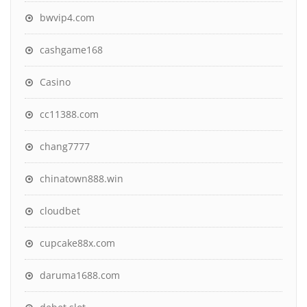
bwvip4.com
cashgame168
Casino
cc11388.com
chang7777
chinatown888.win
cloudbet
cupcake88x.com
daruma1688.com