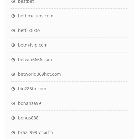
bestbet
betboxclubs.com
betflixtikto
betm4vip.com
betwin6666.com
betworld369hot.com
bio285th.com
bonanza99
bonus888
brazil999 ทางเข้า