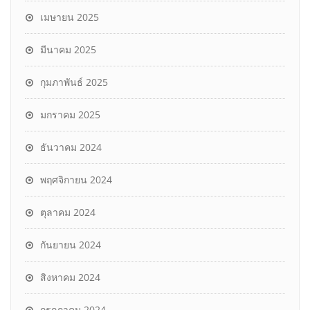
เมษายน 2025
มีนาคม 2025
กุมภาพันธ์ 2025
มกราคม 2025
ธันวาคม 2024
พฤศจิกายน 2024
ตุลาคม 2024
กันยายน 2024
สิงหาคม 2024
กรกฎาคม 2024