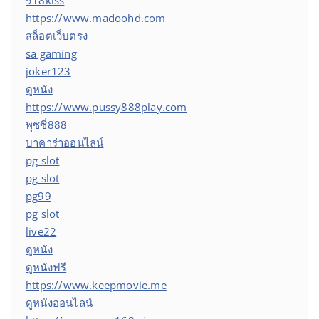
https://www.madoohd.com
สล็อตเว็บตรง
sa gaming
joker123
ดูหนัง
https://www.pussy888play.com
พุซซี่888
บาคาร่าออนไลน์
pg slot
pg slot
pg99
pg slot
live22
ดูหนัง
ดูหนังฟรี
https://www.keepmovie.me
ดูหนังออนไลน์