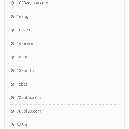
1688vegasx.com
168pg
168slot
168สล็อต
188bet
188betth
1xbet
789plus.com
789plus.com
888pg