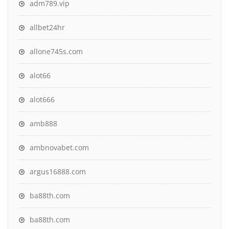
adm789.vip
allbet24hr
allone745s.com
alot66
alot666
amb888
ambnovabet.com
argus16888.com
ba88th.com
ba88th.com