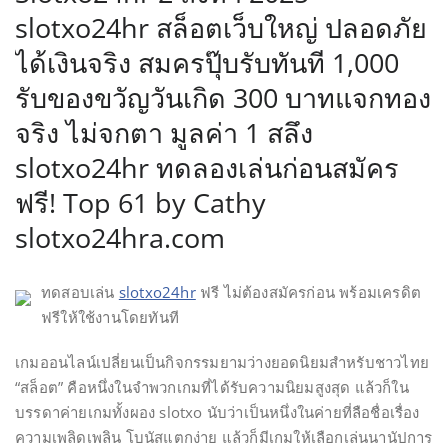
slotxo24hr สล็อตเว็บใหญ่ ปลอดภัย
ได้เงินจริง สมครปุ๊บรับทันที 1,000
รับของขวัญวันเกิด 300 บาทแจกทอง
จริง ไม่จกตา มูลค่า 1 สลึง
slotxo24hr ทดลองเล่นก่อนสมัคร
ฟรี! Top 61 by Cathy
slotxo24hra.com
ทดสอบเล่น
slotxo24hr
ฟรี ไม่ต้องสมัครก่อน พร้อมเครดิต
ฟรีให้ใช้งานโดยทันที
เกมออนไลน์เปลี่ยนเป็นกิจกรรมยามว่างยอดนิยมสำหรับชาวไทย
“สล็อต” คือหนึ่งในจำพวกเกมที่ได้รับความนิยมสูงสุด แล้วก็ใน
บรรดาค่ายเกมทั้งผอง slotxo นับว่าเป็นหนึ่งในค่ายที่ลือชื่อเรื่อง
ความเพลิดเพลิน โบนัสแตกง่าย แล้วก็มีเกมให้เลือกเล่นนานัปการ