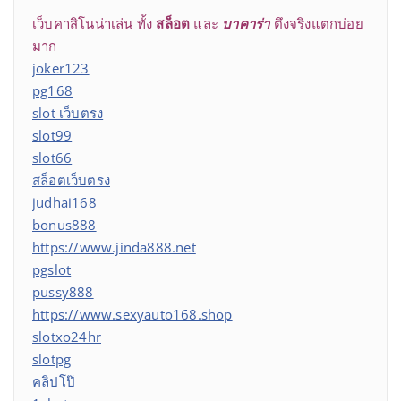
เว็บคาสิโนน่าเล่น ทั้ง
สล็อต
และ
บาคาร่า
ตึงจริงแตกบ่อย
มาก
joker123
pg168
slot เว็บตรง
slot99
slot66
สล็อตเว็บตรง
judhai168
bonus888
https://www.jinda888.net
pgslot
pussy888
https://www.sexyauto168.shop
slotxo24hr
slotpg
คลิปโป๊