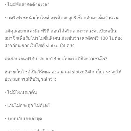
• ไม่มีข้อจำกัดด้านเวลา
• กดรีเฟรชหน้าเว็บไซต์ เครดิตจะถูกรีเซ็ตกลับมาเต็มจำนวน
แม้คุณอยากเครดิตฟรีที่ ถอนได้จริง สามารถลงทะเบียนเป็น
สมาชิกเพื่อรับโปรโมชั่นพิเศษ ดังเช่นว่า เครดิตฟรี 100 ไม่ต้อง
ฝากก่อน จากเว็บไซต์ slotxo เว็บตรง
ทดสอบเล่นฟรีกับ slotxo24hr เว็บตรง ดียิ่งกว่าเช่นไร?
หลายเว็บไซต์เปิดให้ทดลองเล่น แต่ slotxo24hr เว็บตรง จะให้
ประสบการณ์ที่บริบูรณ์กว่า:
• ไม่มีโฆษณาคั่น
• เกมไม่กระตุก ไม่ดีเลย์
• ระบบอัปเดตล่าสุด