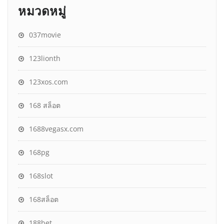
หมวดหมู่
037movie
123lionth
123xos.com
168 สล็อต
1688vegasx.com
168pg
168slot
168สล็อต
188bet