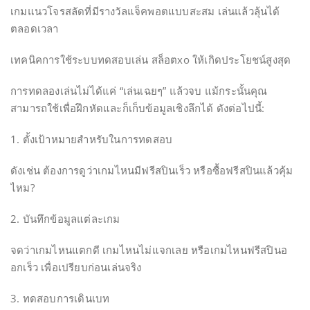
เกมแนวโจรสลัดที่มีรางวัลแจ็คพอตแบบสะสม เล่นแล้วลุ้นได้
ตลอดเวลา
เทคนิคการใช้ระบบทดสอบเล่น สล็อตxo ให้เกิดประโยชน์สูงสุด
การทดลองเล่นไม่ได้แค่ “เล่นเฉยๆ” แล้วจบ แม้กระนั้นคุณ
สามารถใช้เพื่อฝึกหัดและก็เก็บข้อมูลเชิงลึกได้ ดังต่อไปนี้:
1. ตั้งเป้าหมายสำหรับในการทดสอบ
ดังเช่น ต้องการดูว่าเกมไหนมีฟรีสปินเร็ว หรือซื้อฟรีสปินแล้วคุ้ม
ไหม?
2. บันทึกข้อมูลแต่ละเกม
จดว่าเกมไหนแตกดี เกมไหนไม่แจกเลย หรือเกมไหนฟรีสปินอ
อกเร็ว เพื่อเปรียบก่อนเล่นจริง
3. ทดสอบการเดินเบท