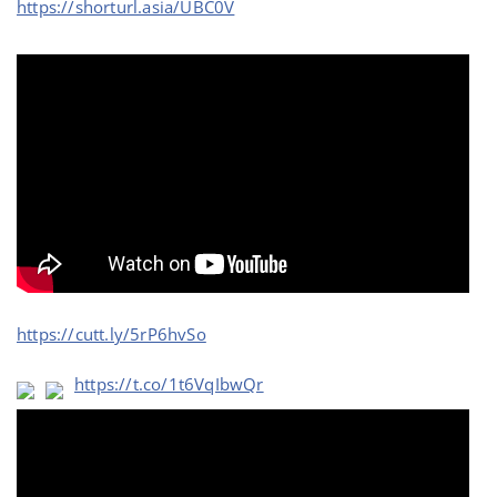
https://shorturl.asia/UBC0V
https://cutt.ly/5rP6hvSo
https://t.co/1t6VqIbwQr