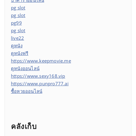
บาคาร่าออนไลน์
pg slot
pg slot
pg99
pg slot
live22
ดูหนัง
ดูหนังฟรี
https://www.keepmovie.me
ดูหนังออนไลน์
https://www.sexy168.vip
https://www.punpro777.ai
ซื้อหวยออนไลน์
คลังเก็บ