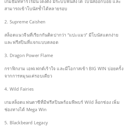
เกมธีมทหารโรมันโด่งดัง มีระบบฟันสิงโต โบนัสออกบ่อย และ
สามารถเข้าโบนัสซ้ำได้หลายรอบ
2. Supreme Caishen
สล็อตแนวจีนที่เรียกกันติดปากว่า “แปะแมว” มีโบนัสแตกง่าย
และฟรีสปินที่แจกแบบตลอด
3. Dragon Power Flame
กราฟิกงาม เอฟเฟกต์เร้าใจ และมีโอกาสเข้า BIG WIN บ่อยครั้ง
จากการหมุนแค่รอบเดียว
4. Wild Fairies
เกมสล็อตแฟนตาซีที่มีฟรีสปินพร้อมฟีพบร์ Wild ล็อกช่อง เพิ่ม
ช่องทางได้ Mega Win
5. Blackbeard Legacy