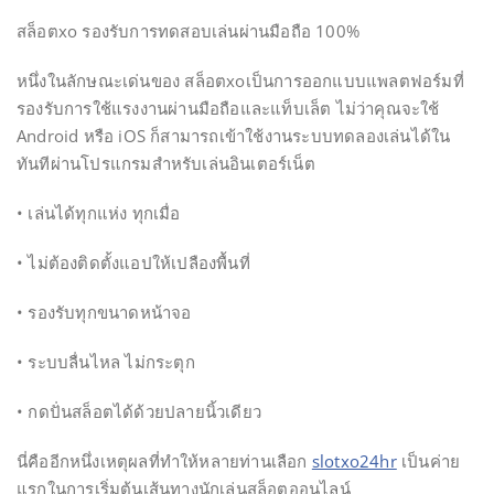
สล็อตxo รองรับการทดสอบเล่นผ่านมือถือ 100%
หนึ่งในลักษณะเด่นของ สล็อตxoเป็นการออกแบบแพลตฟอร์มที่
รองรับการใช้แรงงานผ่านมือถือและแท็บเล็ต ไม่ว่าคุณจะใช้
Android หรือ iOS ก็สามารถเข้าใช้งานระบบทดลองเล่นได้ใน
ทันทีผ่านโปรแกรมสำหรับเล่นอินเตอร์เน็ต
• เล่นได้ทุกแห่ง ทุกเมื่อ
• ไม่ต้องติดตั้งแอปให้เปลืองพื้นที่
• รองรับทุกขนาดหน้าจอ
• ระบบลื่นไหล ไม่กระตุก
• กดปั่นสล็อตได้ด้วยปลายนิ้วเดียว
นี่คืออีกหนึ่งเหตุผลที่ทำให้หลายท่านเลือก
slotxo24hr
เป็นค่าย
แรกในการเริ่มต้นเส้นทางนักเล่นสล็อตออนไลน์