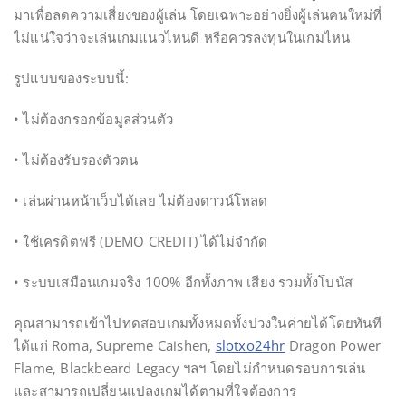
มาเพื่อลดความเสี่ยงของผู้เล่น โดยเฉพาะอย่างยิ่งผู้เล่นคนใหม่ที่
ไม่แน่ใจว่าจะเล่นเกมแนวไหนดี หรือควรลงทุนในเกมไหน
รูปแบบของระบบนี้:
• ไม่ต้องกรอกข้อมูลส่วนตัว
• ไม่ต้องรับรองตัวตน
• เล่นผ่านหน้าเว็บได้เลย ไม่ต้องดาวน์โหลด
• ใช้เครดิตฟรี (DEMO CREDIT) ได้ไม่จำกัด
• ระบบเสมือนเกมจริง 100% อีกทั้งภาพ เสียง รวมทั้งโบนัส
คุณสามารถเข้าไปทดสอบเกมทั้งหมดทั้งปวงในค่ายได้โดยทันที
ได้แก่ Roma, Supreme Caishen,
slotxo24hr
Dragon Power
Flame, Blackbeard Legacy ฯลฯ โดยไม่กำหนดรอบการเล่น
และสามารถเปลี่ยนแปลงเกมได้ตามที่ใจต้องการ