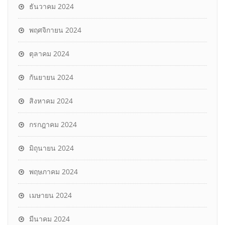
ธันวาคม 2024
พฤศจิกายน 2024
ตุลาคม 2024
กันยายน 2024
สิงหาคม 2024
กรกฎาคม 2024
มิถุนายน 2024
พฤษภาคม 2024
เมษายน 2024
มีนาคม 2024