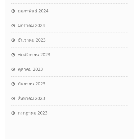
กุมภาพันธ์ 2024
มกราคม 2024
ธันวาคม 2023
พฤศจิกายน 2023
ตุลาคม 2023
กันยายน 2023
สิงหาคม 2023
กรกฎาคม 2023