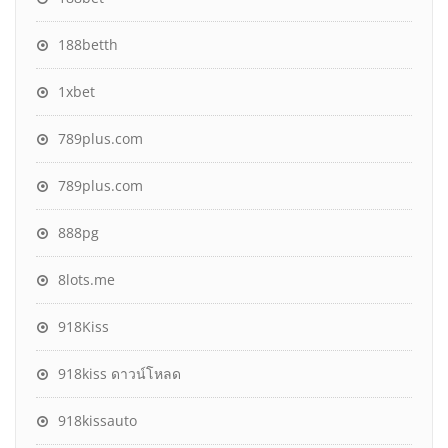
188betth
1xbet
789plus.com
789plus.com
888pg
8lots.me
918Kiss
918kiss ดาวน์โหลด
918kissauto