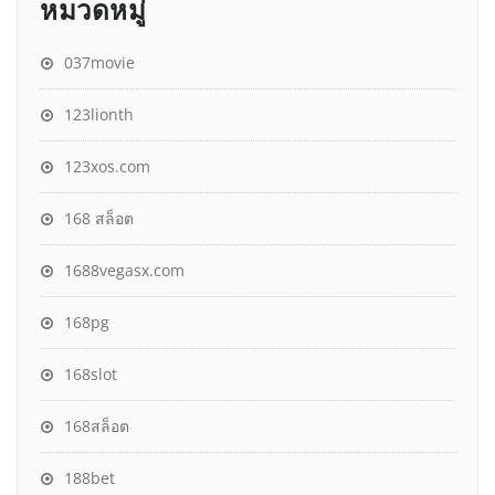
หมวดหมู่
037movie
123lionth
123xos.com
168 สล็อต
1688vegasx.com
168pg
168slot
168สล็อต
188bet