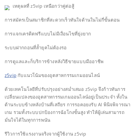
เหตุผลที่ z5vip เหนือกว่าคู่ต่อสู้
การสมัครเป็นสมาชิกที่สะดวกเร็วทันใจด้านในไม่กี่ขั้นตอน
การแจกเครดิตฟรีแบบไม่มีเงื่อนไขที่ยุ่งยาก
ระบบฝากถอนที่ล้ำยุคไม่ต้องรอ
การดูแลและก็บริการข้างหลังวิธีขายแบบมืออาชีพ
z5vip
กับแนวโน้มของอุตสาหกรรมเกมออนไลน์
ด้วยเทคโนโลยีที่ปรับปรุงอย่างสม่ำเสมอ z5vip จึงก้าวทันการ
เปลี่ยนแปลงของอุตสาหกรรมเกมออนไลน์อยู่เป็นประจำ ทั้งใน
ด้านระบบข้างหลังบ้านที่เสถียร การรอคอยงรับ AI พินิจพิจารณา
เกม รวมทั้งระบบปกป้องการฉ้อโกงขั้นสูง ทำให้ผู้เล่นสามารถ
มั่นใจได้ในทุกการพนัน
รีวิวการใช้แรงงานจริงจากผู้ใช้งาน z5vip