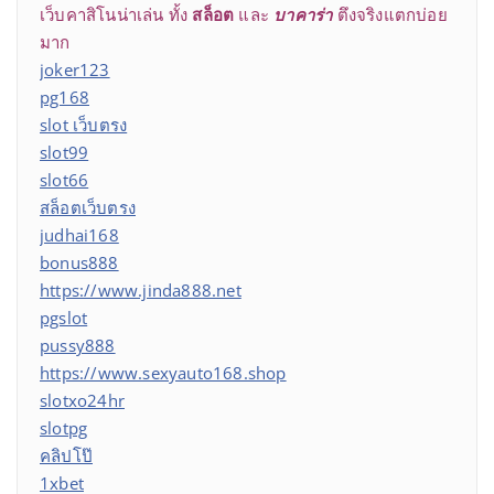
เว็บคาสิโนน่าเล่น ทั้ง
สล็อต
และ
บาคาร่า
ตึงจริงแตกบ่อย
มาก
joker123
pg168
slot เว็บตรง
slot99
slot66
สล็อตเว็บตรง
judhai168
bonus888
https://www.jinda888.net
pgslot
pussy888
https://www.sexyauto168.shop
slotxo24hr
slotpg
คลิปโป๊
1xbet