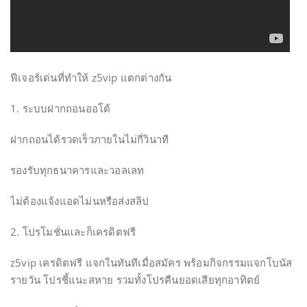
ฟีเจอร์เด่นที่ทำให้ z5vip แตกต่างกัน
1. ระบบฝากถอนออโต้
ฝากถอนได้รวดเร็วภายในไม่กี่วินาที
รองรับทุกธนาคารและวอลเลท
ไม่ต้องแจ้งแอดไม่นหรือส่งสลิป
2. โปรโมชั่นและก็เครดิตฟรี
z5vip เครดิตฟรี แจกในทันทีเมื่อสมัคร พร้อมกิจกรรมแจกโบนัส
รายวัน โปรชี้แนะสหาย รวมทั้งโปรคืนยอดเสียทุกอาทิตย์