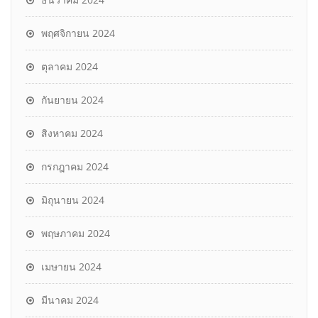
พฤศจิกายน 2024
ตุลาคม 2024
กันยายน 2024
สิงหาคม 2024
กรกฎาคม 2024
มิถุนายน 2024
พฤษภาคม 2024
เมษายน 2024
มีนาคม 2024