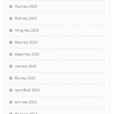
กันยายน 2025
สิงหาคม 2025
กรกฎาคม 2025
มิถุนายน 2025
พฤษภาคม 2025
เมษายน 2025
มีนาคม 2025
กุมภาพันธ์ 2025
มกราคม 2025
ธันวาคม 2024