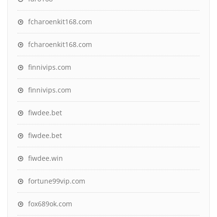
fcharoenkit168.com
fcharoenkit168.com
finnivips.com
finnivips.com
fiwdee.bet
fiwdee.bet
fiwdee.win
fortune99vip.com
fox689ok.com