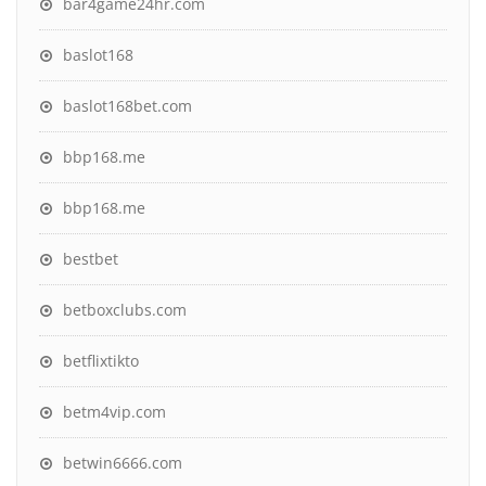
bar4game24hr.com
baslot168
baslot168bet.com
bbp168.me
bbp168.me
bestbet
betboxclubs.com
betflixtikto
betm4vip.com
betwin6666.com