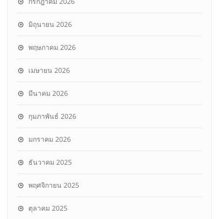
กรกฎาคม 2026
มิถุนายน 2026
พฤษภาคม 2026
เมษายน 2026
มีนาคม 2026
กุมภาพันธ์ 2026
มกราคม 2026
ธันวาคม 2025
พฤศจิกายน 2025
ตุลาคม 2025