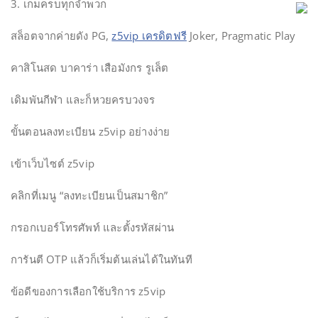
3. เกมครบทุกจำพวก
สล็อตจากค่ายดัง PG,
z5vip เครดิตฟรี
Joker, Pragmatic Play
คาสิโนสด บาคาร่า เสือมังกร รูเล็ต
เดิมพันกีฬา และก็หวยครบวงจร
ขั้นตอนลงทะเบียน z5vip อย่างง่าย
เข้าเว็บไซต์ z5vip
คลิกที่เมนู “ลงทะเบียนเป็นสมาชิก”
กรอกเบอร์โทรศัพท์ และตั้งรหัสผ่าน
การันตี OTP แล้วก็เริ่มต้นเล่นได้ในทันที
ข้อดีของการเลือกใช้บริการ z5vip