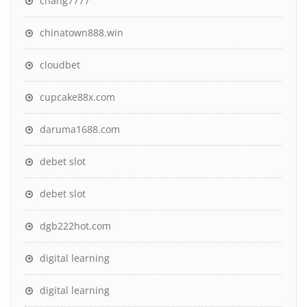
chang7777
chinatown888.win
cloudbet
cupcake88x.com
daruma1688.com
debet slot
debet slot
dgb222hot.com
digital learning
digital learning