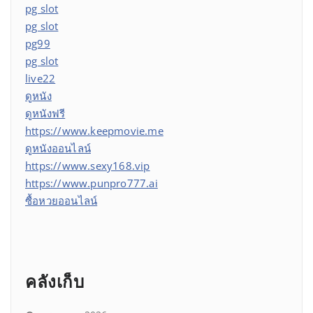
pg slot
pg slot
pg99
pg slot
live22
ดูหนัง
ดูหนังฟรี
https://www.keepmovie.me
ดูหนังออนไลน์
https://www.sexy168.vip
https://www.punpro777.ai
ซื้อหวยออนไลน์
คลังเก็บ