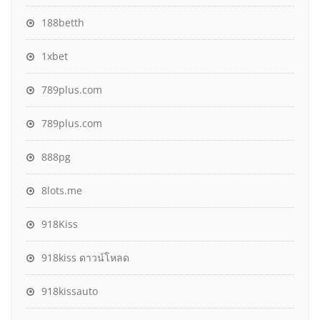
188betth
1xbet
789plus.com
789plus.com
888pg
8lots.me
918Kiss
918kiss ดาวน์โหลด
918kissauto