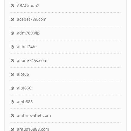
ABAGroup2
acebet789.com
adm789.vip
allbet24hr
allone745s.com
alot66
alot666
amb888
ambnovabet.com
argus16888.com