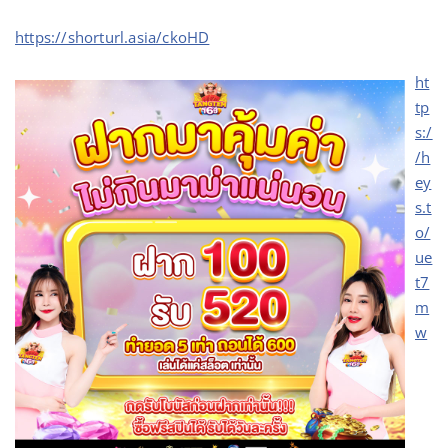
https://shorturl.asia/ckoHD
ht
tp
s:/
/h
ey
s.t
o/
ue
t7
m
w