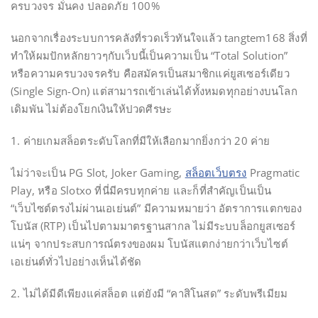
ครบวงจร มั่นคง ปลอดภัย 100%
นอกจากเรื่องระบบการคลังที่รวดเร็วทันใจแล้ว tangtem168 สิ่งที่
ทำให้ผมปักหลักยาวๆกับเว็บนี้เป็นความเป็น “Total Solution”
หรือความครบวงจรครับ คือสมัครเป็นสมาชิกแค่ยูสเซอร์เดียว
(Single Sign-On) แต่สามารถเข้าเล่นได้ทั้งหมดทุกอย่างบนโลก
เดิมพัน ไม่ต้องโยกเงินให้ปวดศีรษะ
1. ค่ายเกมสล็อตระดับโลกที่มีให้เลือกมากยิ่งกว่า 20 ค่าย
ไม่ว่าจะเป็น PG Slot, Joker Gaming,
สล็อตเว็บตรง
Pragmatic
Play, หรือ Slotxo ที่นี่มีครบทุกค่าย และก็ที่สำคัญเป็นเป็น
“เว็บไซต์ตรงไม่ผ่านเอเย่นต์” มีความหมายว่า อัตราการแตกของ
โบนัส (RTP) เป็นไปตามมาตรฐานสากล ไม่มีระบบล็อกยูสเซอร์
แน่ๆ จากประสบการณ์ตรงของผม โบนัสแตกง่ายกว่าเว็บไซต์
เอเย่นต์ทั่วไปอย่างเห็นได้ชัด
2. ไม่ได้มีดีเพียงแค่สล็อต แต่ยังมี “คาสิโนสด” ระดับพรีเมียม