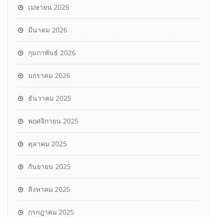
เมษายน 2026
มีนาคม 2026
กุมภาพันธ์ 2026
มกราคม 2026
ธันวาคม 2025
พฤศจิกายน 2025
ตุลาคม 2025
กันยายน 2025
สิงหาคม 2025
กรกฎาคม 2025