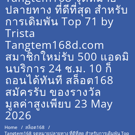
ปลายทาง ที่ดีที่สุด สำหรับ
การเดิมพัน Top 71 by
Trista
Tangtem168d.com
สมาชิกใหม่รับ 500 แอดมิ
นบริการ 24 ช.ม. 10 ก็
ถอนได้ทันที สล็อต168
สมัครรับ ของรางวัล
มูลค่าสูงเพียบ 23 May
2026
Home
/
สล็อต168
/
Tangtem168 จุดหมายปลายทาง ที่ดีที่สุด สำหรับการเดิมพัน Top