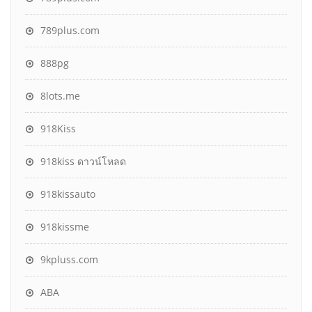
789plus.com
888pg
8lots.me
918Kiss
918kiss ดาวน์โหลด
918kissauto
918kissme
9kpluss.com
ABA