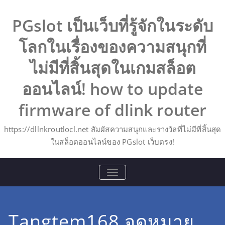
Skip
to
PGslot เป็นเว็บที่รู้จักในระดับ
content
โลกในเรื่องของความสนุกที่
ไม่มีที่สิ้นสุดในเกมสล็อต
ออนไลน์! how to update
firmware of dlink router
https://dllnkroutlocl.net สัมผัสความสนุกและรางวัลที่ไม่มีที่สิ้นสุด
ในสล็อตออนไลน์ของ PGslot เว็บตรง!
TOGGLE
NAVIGATION
Tangtem168 จุดหมาย