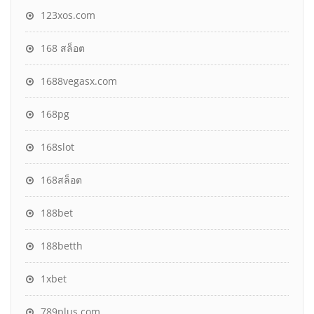
123xos.com
168 สล็อต
1688vegasx.com
168pg
168slot
168สล็อต
188bet
188betth
1xbet
789plus.com