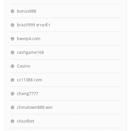
bonus888
brazil999 ทางเข้า
bwvip4.com
cashgame168
Casino
cc11388.com
chang7777
chinatown888.win
cloudbet