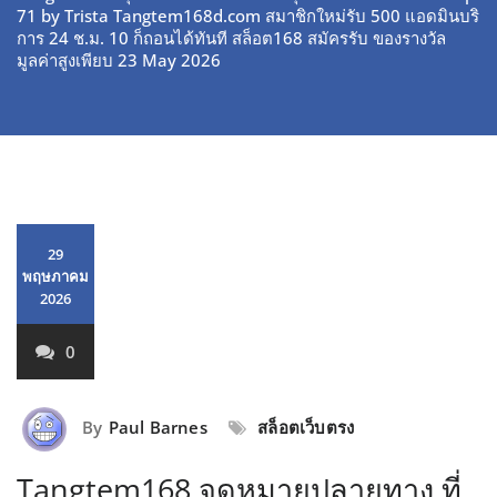
71 by Trista Tangtem168d.com สมาชิกใหม่รับ 500 แอดมินบริ
การ 24 ช.ม. 10 ก็ถอนได้ทันที สล็อต168 สมัครรับ ของรางวัล
มูลค่าสูงเพียบ 23 May 2026
29
พฤษภาคม
2026
0
By
Paul Barnes
สล็อตเว็บตรง
Tangtem168 จุดหมายปลายทาง ที่