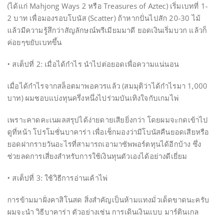
(ได้แก่ Mahjong Ways 2 หรือ Treasures of Aztec) เริ่มเบทที่ 1-
2 บาท เพื่อมองรอบโบนัส (Scatter) ถ้าหากปั่นไปสัก 20-30 ไม้
แล้วมีความรู้สึกว่าสัญลักษณ์พรีเมียมมาดี ยอดเงินเริ่มบวก แล้วก็
ค่อยๆขยับเบทขึ้น
• สเต็ปที่ 2: เมื่อได้กำไร นำไปต่อยอดเพื่อความแน่นอน
เมื่อได้กำไรจากสล็อตมาพอควรแล้ว (สมมุติว่าได้กำไรมา 1,000
บาท) ผมชอบแบ่งทุนครึ่งหนึ่งไปร่วมบันเทิงใจกับเกมไพ่
เพราะคาดคะเนผลสรุปได้ง่ายดายเสียยิ่งกว่า โดยผมจะกดเข้าไป
ดูที่หน้า โปรโมชั่นบาคาร่า เพื่อเช็กมองว่ามีโบนัสคืนยอดเสียหรือ
ยอดฝากรายวันอะไรที่สามารถเอามาซัพพอร์ตทุนได้อีกบ้าง ซึ่ง
ช่วยลดการเสี่ยงสำหรับการใช้เงินทุนตัวเองได้อย่างดีเยี่ยม
• สเต็ปที่ 3: ใช้วิธีการอ่านเค้าไพ่
การข้ามมาฝั่งคาสิโนสด สิ่งสำคัญเป็นห้ามแทงมั่วเด็ดขาดนะครับ
ผมจะนำ วิธีบาคาร่า ตัวอย่างเช่น การเดินเงินแบบ มาร์ตินเกล