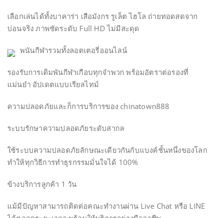
เลือกเล่นได้ทั้งบาคาร่า เสือมังกร รูเล็ต ไฮโล ถ่ายทอดสดจาก
บ่อนจริง ภาพชัดระดับ Full HD ไม่มีสะดุด
พนันกีฬารวมทั้งลอตเตอรี่ออนไลน์
รองรับการเดิมพันกีฬาเกือบทุกจำพวก พร้อมอัตราต่อรองที่
แม่นยำ อัปเดตแบบเรียลไทม์
ความปลอดภัยและก็การบริการของ chinatown888
ระบบรักษาความปลอดภัยระดับสากล
ใช้ระบบความปลอดภัยลักษณะเดียวกันกับแบงค์ชั้นหนึ่งของโลก
ทำให้ทุกวิธีการทำธุรกรรมมั่นใจได้ 100%
ข้างบริการลูกค้า 1 วัน
แม้มีปัญหาสามารถติดต่อคณะทำงานผ่าน Live Chat หรือ LINE
ได้ตลอดระยะเวลา พร้อมให้บริการอย่างมืออาชีพ