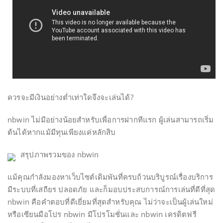
ควรจะมีเงินอย่างต่ำเท่าใดจึงจะเล่นได้?
nbwin ไม่มีอย่างน้อยสำหรับเพื่อการฝากทีแรก ผู้เล่นสามารถเริ่ม
ต้นได้หากแม้มีทุนเพียงแค่หลักสิบ
สรุปภาพรวมของ nbwin
แม้คุณกำลังมองหาเว็บไซต์เดิมพันที่ครบถ้วนบริบูรณ์เรื่องบริการ
มีระบบที่เสถียร ปลอดภัย และก็มอบประสบการณ์การเล่นที่ดีที่สุด
nbwin คือคำตอบที่ดีเยี่ยมที่สุดสำหรับคุณ ไม่ว่าจะเป็นผู้เล่นใหม่
หรือเซียนมือโปร nbwin มีโปรโมชั่นและ nbwin เครดิตฟรี