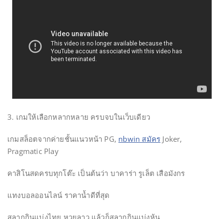
3. เกมให้เลือกหลากหลาย ครบจบในเว็บเดียว
เกมสล็อตจากค่ายชั้นแนวหน้า PG,
nbwin สมัคร
Joker,
Pragmatic Play
คาสิโนสดครบทุกโต๊ะ เป็นต้นว่า บาคาร่า รูเล็ต เสือมังกร
แทงบอลออนไลน์ ราคาน้ำดีที่สุด
สลากกินแบ่งไทย หวยลาว แล้วก็สลากกินแบ่งหุ้น