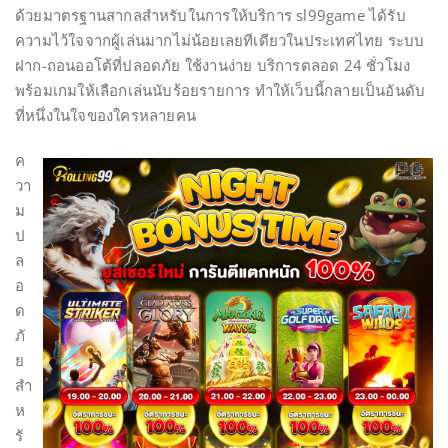
ด้วยมาตรฐานสากลสำหรับในการให้บริการ sl99game ได้รับ
ความไว้ใจจากผู้เล่นมากไม่น้อยเลยทีเดียวในประเทศไทย ระบบ
ฝาก-ถอนออโต้ที่ปลอดภัย ใช้งานง่าย บริการตลอด 24 ชั่วโมง
พร้อมเกมให้เลือกเล่นนับร้อยรายการ ทำให้เว็บนี้กลายเป็นอันดับ
ที่หนึ่งในใจของใครหลายคน
ค
วา
ม
ป
ล
อ
ด
ภั
ย
สำ
ห
รั