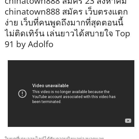
chinatown888 สมัคร 23 สิงหาคม
chinatown888 สมัคร เว็บตรงแตก
ง่าย เว็บที่คนพูดถึงมากที่สุดตอนนี้
ไม่ติดเทิร์น เล่นยาวได้สบายใจ Top
91 by Adolfo
ในยุคที่เกมออนไลน์ได้รับความนิยมอย่างมากมาย