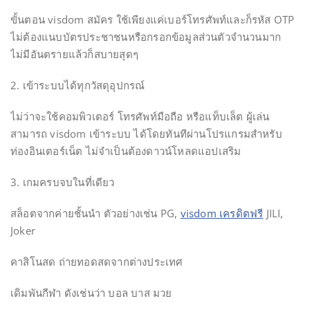
ขั้นตอน visdom สมัคร ใช้เพียงแค่เบอร์โทรศัพท์และก็รหัส OTP
ไม่ต้องแนบบัตรประชาชนหรือกรอกข้อมูลส่วนตัวจำนวนมาก
ไม่มีอันตรายแล้วก็สบายสุดๆ
2. เข้าระบบได้ทุกวัสดุอุปกรณ์
ไม่ว่าจะใช้คอมพิวเตอร์ โทรศัพท์มือถือ หรือแท็บเล็ต ผู้เล่น
สามารถ visdom เข้าระบบ ได้โดยทันทีผ่านโปรแกรมสำหรับ
ท่องอินเตอร์เน็ต ไม่จำเป็นต้องดาวน์โหลดแอปเสริม
3. เกมครบจบในที่เดียว
สล็อตจากค่ายชั้นนำ ตัวอย่างเช่น PG,
visdom เครดิตฟรี
JILI,
Joker
คาสิโนสด ถ่ายทอดสดจากต่างประเทศ
เดิมพันกีฬา ดังเช่นว่า บอล บาส มวย