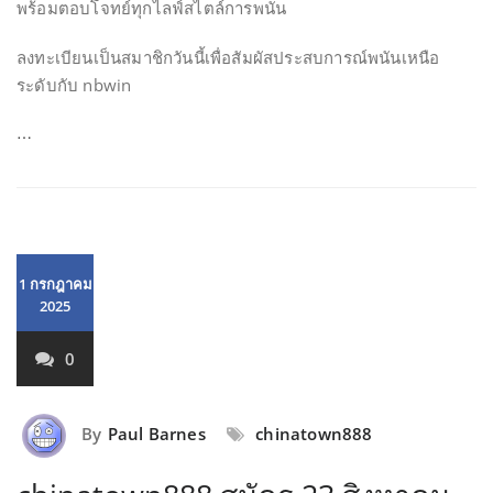
พร้อมตอบโจทย์ทุกไลฟ์สไตล์การพนัน
ลงทะเบียนเป็นสมาชิกวันนี้เพื่อสัมผัสประสบการณ์พนันเหนือ
ระดับกับ nbwin
…
1 กรกฎาคม
2025
0
By
Paul Barnes
chinatown888