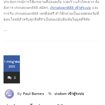
ประสบการณ์การใช้แรงงานที่ปลอดภัย รวดเร็ว แล้วก็สะดวก ทั้ง
ยังการ chinatown888 สมัคร,
chinatown888 เข้าสู่ระบบ
และ
การรับ chinatown888 เครดิตฟรี ทำให้กลายเป็นแพลตฟอร์มที่
ตอบโจทย์สำหรับทุกสิ่งที่จำเป็นของนักเดิมพันในยุคดิจิทัล
…
1 กรกฎาคม
2025
0
By
Paul Barnes
visdom เข้าสู่ระบบ