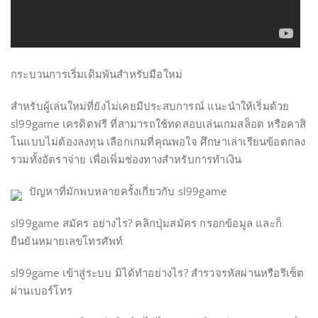
กระบวนการเริ่มเดิมพันสำหรับมือใหม่
สำหรับผู้เล่นใหม่ที่ยังไม่เคยมีประสบการณ์ แนะนำให้เริ่มด้วย
sl99game เครดิตฟรี ที่สามารถใช้ทดสอบเล่นเกมสล็อต หรือคาสิ
โนแบบไม่ต้องลงทุน เลือกเกมที่คุณพอใจ ศึกษาเล่าเรียนข้อตกลง
รวมทั้งอัตราจ่าย เพื่อเพิ่มช่องทางสำหรับการทำเงิน
ปัญหาที่มักพบหลายครั้งเกี่ยวกับ sl99game
sl99game สมัคร อย่างไร? คลิกปุ่มสมัคร กรอกข้อมูล และก็
ยืนยันหมายเลขโทรศัพท์
sl99game เข้าสู่ระบบ มิได้ทำอย่างไร? สำรวจรหัสผ่านหรือรีเซ็ต
ผ่านเบอร์โทร