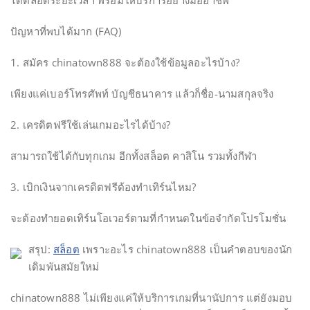
ปัญหาที่พบได้มาก (FAQ)
1. สมัคร chinatown888 จะต้องใช้ข้อมูลอะไรบ้าง?
เพียงแค่เบอร์โทรศัพท์ บัญชีธนาคาร แล้วก็ชื่อ-นามสกุลจริง
2. เครดิตฟรีใช้เล่นเกมอะไรได้บ้าง?
สามารถใช้ได้กับทุกเกม อีกทั้งสล็อต คาสิโน รวมทั้งกีฬา
3. เบิกเงินจากเครดิตฟรีต้องทำเทิร์นไหม?
จะต้องทำยอดเทิร์นโอเวอร์ตามที่กำหนดในข้อจำกัดโปรโมชั่น
สรุป:
สล็อต
เพราะอะไร chinatown888 เป็นคำตอบของนัก
เดิมพันสมัยใหม่
chinatown888 ไม่เพียงแค่ให้บริการเกมที่นานัปการ แต่ยังมอบ