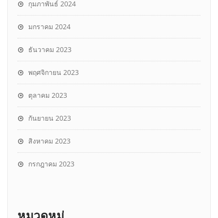
กุมภาพันธ์ 2024
มกราคม 2024
ธันวาคม 2023
พฤศจิกายน 2023
ตุลาคม 2023
กันยายน 2023
สิงหาคม 2023
กรกฎาคม 2023
หมวดหมู่