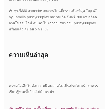
พุซซี่888 อาณาจักรเกมออนไลน์ที่ครบเครื่องที่สุด Top 67
by Camilla pussy888play.me วันเกิด รับฟรี 300 เกมสล็อต
คาสิโนออนไลน์ คนเล่นไม่ต่ำกว่าแสนทุกวัน pussy888play
พร้อมแล้ว ลุยเลย 6 ก.ย. 69
ความเห็นล่าสุด
ความใจเสียใจต่อความผิดพลาดไม่เป็นประโยชน์ เราควร
เรียนรู้รวมทั้งก้าวไปด้านหน้า
เว็บคาสิโนน่าเล่น ทั้ง
สล็อต
และ
บาคาร่า
ตึงจริงแตกบ่อย