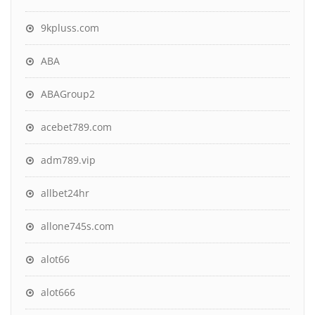
9kpluss.com
ABA
ABAGroup2
acebet789.com
adm789.vip
allbet24hr
allone745s.com
alot66
alot666