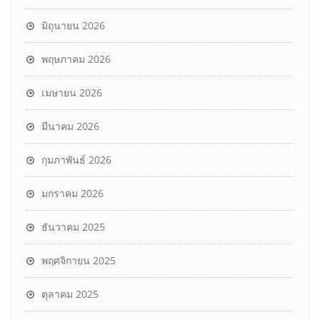
มิถุนายน 2026
พฤษภาคม 2026
เมษายน 2026
มีนาคม 2026
กุมภาพันธ์ 2026
มกราคม 2026
ธันวาคม 2025
พฤศจิกายน 2025
ตุลาคม 2025