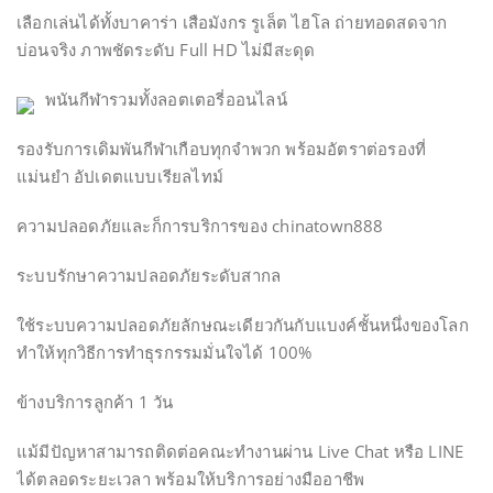
เลือกเล่นได้ทั้งบาคาร่า เสือมังกร รูเล็ต ไฮโล ถ่ายทอดสดจาก
บ่อนจริง ภาพชัดระดับ Full HD ไม่มีสะดุด
พนันกีฬารวมทั้งลอตเตอรี่ออนไลน์
รองรับการเดิมพันกีฬาเกือบทุกจำพวก พร้อมอัตราต่อรองที่
แม่นยำ อัปเดตแบบเรียลไทม์
ความปลอดภัยและก็การบริการของ chinatown888
ระบบรักษาความปลอดภัยระดับสากล
ใช้ระบบความปลอดภัยลักษณะเดียวกันกับแบงค์ชั้นหนึ่งของโลก
ทำให้ทุกวิธีการทำธุรกรรมมั่นใจได้ 100%
ข้างบริการลูกค้า 1 วัน
แม้มีปัญหาสามารถติดต่อคณะทำงานผ่าน Live Chat หรือ LINE
ได้ตลอดระยะเวลา พร้อมให้บริการอย่างมืออาชีพ