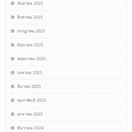
กันยายน 2025
สิงหาคม 2025
กรกฎาคม 2025
มิถุนายน 2025
พฤษภาคม 2025
เมษายน 2025
มีนาคม 2025
กุมภาพันธ์ 2025
มกราคม 2025
ธันวาคม 2024