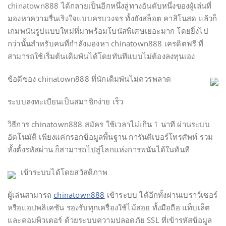
chinatown888 ได้กลายเป็นอีกหนึ่งลู่ทางอันดับหนึ่งของผู้เล่นที่
มองหาความรื่นเริงใจแบบครบวงจร ทั้งยังสล็อต คาสิโนสด แล้วก็
เกมพนันรูปแบบใหม่ที่มาพร้อมโบนัสพิเศษเยอะมาก โดยยิ่งไป
กว่านั้นสำหรับคนที่กำลังมองหา chinatown888 เครดิตฟรี ที่
สามารถใช้เริ่มต้นเดิมพันได้โดยทันทีแบบไม่ต้องลงทุนเอง
ข้อดีของ chinatown888 ที่นักเดิมพันไม่ควรพลาด
ระบบลงทะเบียนเป็นสมาชิกง่าย เร็ว
วิธีการ chinatown888 สมัคร ใช้เวลาไม่เกิน 1 นาที ผ่านระบบ
อัตโนมัติ เพียงแค่กรอกข้อมูลพื้นฐาน การันตีเบอร์โทรศัพท์ รวม
ทั้งตั้งรหัสผ่าน ก็สามารถไปสู่โลกแห่งการพนันได้ในทันที
เข้าระบบได้โดยสวัสดิภาพ
ผู้เล่นสามารถ
chinatown888
เข้าระบบ ได้อีกทั้งผ่านเบราว์เซอร์
หรือแอปพลิเคชัน รองรับทุกเครื่องใช้ไม้สอย ทั้งมือถือ แท็บเล็ต
และคอมพิวเตอร์ ด้วยระบบความปลอดภัย SSL ที่เข้ารหัสข้อมูล