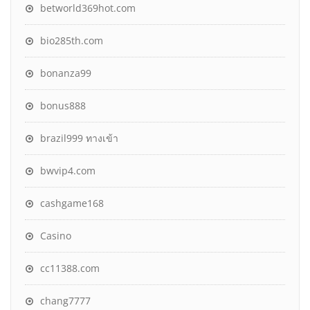
betworld369hot.com
bio285th.com
bonanza99
bonus888
brazil999 ทางเข้า
bwvip4.com
cashgame168
Casino
cc11388.com
chang7777