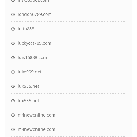
london6789.com
lotto888
luckycat789.com
luis16888.com
luke999.net
lux555.net
lux555.net
m4newonline.com
m4newonline.com