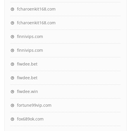
fcharoenkit168.com
fcharoenkit168.com
finnivips.com
finnivips.com
fiwdee.bet
fiwdee.bet
fiwdee.win
fortune99vip.com
fox689ok.com