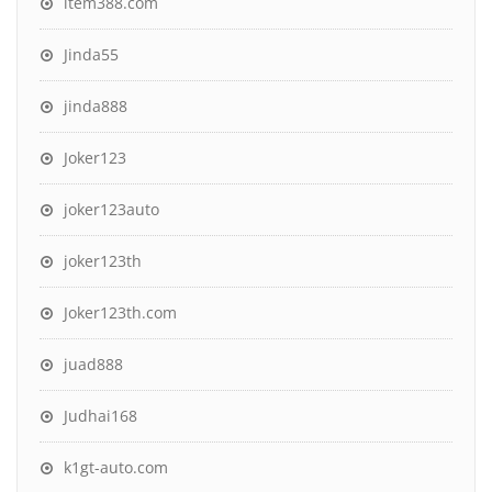
item388.com
Jinda55
jinda888
Joker123
joker123auto
joker123th
Joker123th.com
juad888
Judhai168
k1gt-auto.com