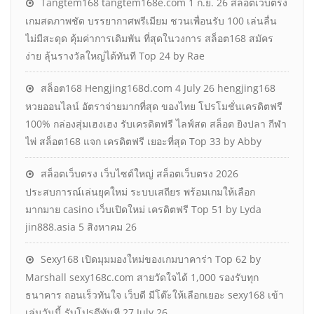
Tangtem168 tangtem168e.com 1 ก.ย. 26 สล็อตเว็บตรง
เกมสดภาพชัด บรรยากาศพรีเมียม ชวนเพื่อนรับ 100 เล่นลื่น
ไม่มีสะดุด คุ้มค่าการเดิมพัน ที่สุดในวงการ สล็อต168 สมัคร
ง่าย ลุ้นรางวัลใหญ่ได้ทันที Top 24 by Rae
สล็อต168 Hengjing168d.com 4 July 26 hengjing168
หวยออนไลน์ อัตราจ่ายมากที่สุด ของไทย โปรโมชั่นเครดิตฟรี
100% กล่องสุ่มเฮงเฮง รับเครดิตฟรี ไลฟ์สด สล็อต ยิงปลา กีฬา
ไพ่ สล็อต168 แจก เครดิตฟรี เยอะที่สุด Top 33 by Abby
สล็อตเว็บตรง เว็บไซต์ใหญ่ สล็อตเว็บตรง 2026
ประสบการณ์เล่นยุคใหม่ ระบบเสถียร พร้อมเกมให้เลือก
มากมาย casino เว็บเปิดใหม่ เครดิตฟรี Top 51 by Lyda
jin888.asia 5 สิงหาคม 26
Sexy168 เปิดมุมมองใหม่ของเกมบาคาร่า Top 62 by
Marshall sexy168c.com สายวัดใจได้ 1,000 รองรับทุก
ธนาคาร ถอนเร็วทันใจ เว็บดี มีโต๊ะให้เลือกเยอะ sexy168 เข้า
เล่นวันนี้ รับโปรดีทันที 27 July 26