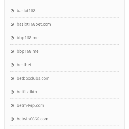
baslot168
baslot168bet.com
bbp168.me
bbp168.me
bestbet
betboxclubs.com
betflixtikto
betm4vip.com
betwin6666.com