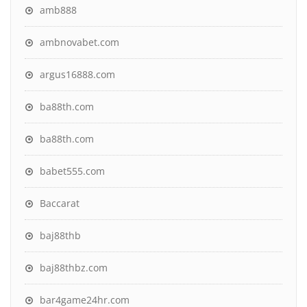
amb888
ambnovabet.com
argus16888.com
ba88th.com
ba88th.com
babet555.com
Baccarat
baj88thb
baj88thbz.com
bar4game24hr.com