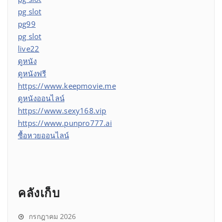
pg slot
pg99
pg slot
live22
ดูหนัง
ดูหนังฟรี
https://www.keepmovie.me
ดูหนังออนไลน์
https://www.sexy168.vip
https://www.punpro777.ai
ซื้อหวยออนไลน์
คลังเก็บ
กรกฎาคม 2026