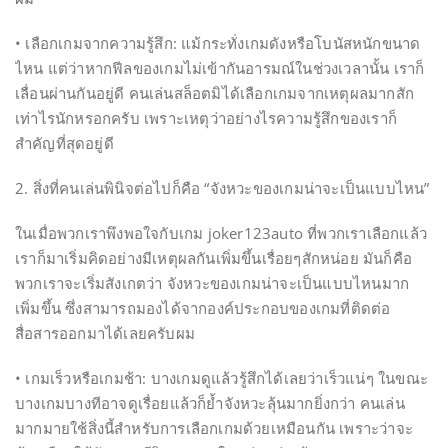
• เลือกเกมจากความรู้สึก: แม้กระทั่งเกมดังหรือโบนัสหนักขนาด
ไหน แต่ว่าหากฟีลของเกมไม่เข้ากันอารมณ์ในช่วงเวลานั้น เราก็
เลื่อนผ่านกันอยู่ดี คนเล่นสล็อตมิได้เลือกเกมจากเหตุผลมากสัก
เท่าไรนักหรอกครับ เพราะเหตุว่าอย่างไรความรู้สึกของเราก็
สำคัญที่สุดอยู่ดี
2. สิ่งที่คนเล่นพินิจต่อไปก็คือ “จังหวะของเกมน่าจะเป็นแบบไหน”
ในเมื่อพวกเราพึงพอใจกับเกม joker123auto ที่พวกเราเลือกแล้ว
เราก็มาเริ่มคิดอย่างมีเหตุผลกันเพิ่มขึ้นเรื่อยๆสักหน่อย มันก็คือ
พวกเราจะเริ่มสังเกตว่า จังหวะของเกมน่าจะเป็นแบบไหนมาก
เพิ่มขึ้น ซึ่งสามารถมองได้จากองค์ประกอบของเกมที่ติดต่อ
สื่อสารออกมาได้เลยครับผม
• เกมเร็วหรือเกมช้า: บางเกมดูแล้วรู้สึกได้เลยว่าเร็วแน่ๆ ในขณะ
บางเกมบางทีอาจดูเรื่อยแล้วก็ย้ำจังหวะลุ้นมากยิ่งกว่า คนเล่น
มากมายใช้สิ่งนี้สำหรับการเลือกเกมด้วยเหมือนกัน เพราะว่าจะ