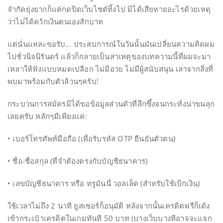
จำกัดยุ่งยากก็แค่กดปิดเว็บไซต์ทิ้งไป มิได้เสียหายอะไรด้วยเหตุ
ว่าไม่ได้ควักเงินตนเองสักบาท
แต่นั่นแหละขอรับ… ประสบการณ์ในวันนั้นมันเปลี่ยนความคิดผม
ไปชั่วนิจนิรันดร์ แล้วก็กลายเป็นสาเหตุของบทความนี้ที่ผมจะมา
เหลาให้ฟังแบบหมดเปลือก ไม่มีอวย ไม่มีผู้สนับสนุน เล่าจากสิ่งที่
พบมาพร้อมกับตัวล้วนๆครับ!
กระบวนการสมัครมิได้ขอข้อมูลส่วนตัวที่ลึกซึ้งจนกระทั่งน่าขนลุก
เลยครับ หลักๆมีเพียงแค่:
• เบอร์โทรศัพท์มือถือ (เพื่อรับรหัส OTP ยืนยันตัวตน)
• ชื่อ-ชื่อสกุล (ที่จำต้องตรงกับบัญชีธนาคาร)
• เลขบัญชีธนาคาร หรือ ทรูมันนี่ วอลเล็ต (สำหรับใช้เบิกเงิน)
ใช้เวลาไม่ถึง 2 นาที ยูสเซอร์ก็อนุมัติ หลังจากนั้นเครดิตฟรีก็เด้ง
เข้ากระเป๋าเครดิตในเกมทันที 50 บาท (บางเว็บบางทีอาจจะแจก