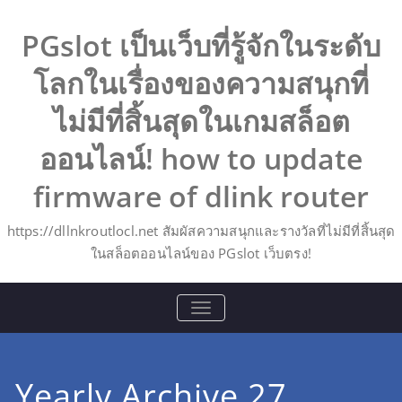
Skip
to
PGslot เป็นเว็บที่รู้จักในระดับ
content
โลกในเรื่องของความสนุกที่
ไม่มีที่สิ้นสุดในเกมสล็อต
ออนไลน์! how to update
firmware of dlink router
https://dllnkroutlocl.net สัมผัสความสนุกและรางวัลที่ไม่มีที่สิ้นสุด
ในสล็อตออนไลน์ของ PGslot เว็บตรง!
TOGGLE
NAVIGATION
Yearly Archive 27