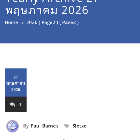
พฤษภาคม 2026
Home
/
2026
( Page2 ) ( Page2 )
27
พฤษภาคม
2026
0
By
Paul Barnes
Slotxo