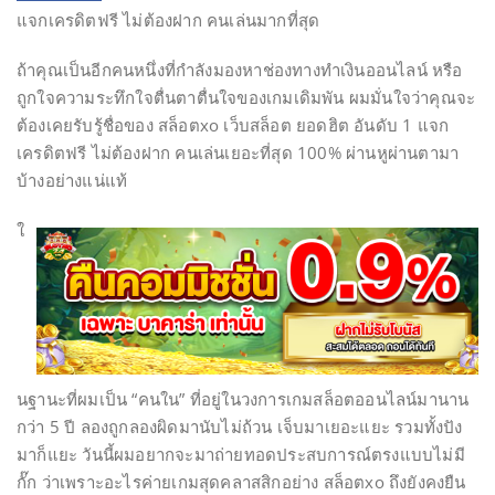
แจกเครดิตฟรี ไม่ต้องฝาก คนเล่นมากที่สุด
ถ้าคุณเป็นอีกคนหนึ่งที่กำลังมองหาช่องทางทำเงินออนไลน์ หรือ
ถูกใจความระทึกใจตื่นตาตื่นใจของเกมเดิมพัน ผมมั่นใจว่าคุณจะ
ต้องเคยรับรู้ชื่อของ สล็อตxo เว็บสล็อต ยอดฮิต อันดับ 1 แจก
เครดิตฟรี ไม่ต้องฝาก คนเล่นเยอะที่สุด 100% ผ่านหูผ่านตามา
บ้างอย่างแน่แท้
ใ
นฐานะที่ผมเป็น “คนใน” ที่อยู่ในวงการเกมสล็อตออนไลน์มานาน
กว่า 5 ปี ลองถูกลองผิดมานับไม่ถ้วน เจ็บมาเยอะแยะ รวมทั้งปัง
มาก็แยะ วันนี้ผมอยากจะมาถ่ายทอดประสบการณ์ตรงแบบไม่มี
กั๊ก ว่าเพราะอะไรค่ายเกมสุดคลาสสิกอย่าง สล็อตxo ถึงยังคงยืน