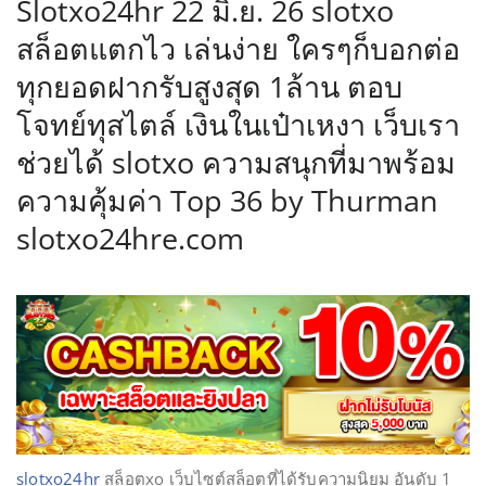
Slotxo24hr 22 มิ.ย. 26 slotxo
สล็อตแตกไว เล่นง่าย ใครๆก็บอกต่อ
ทุกยอดฝากรับสูงสุด 1ล้าน ตอบ
โจทย์ทุสไตล์ เงินในเป๋าเหงา เว็บเรา
ช่วยได้ slotxo ความสนุกที่มาพร้อม
ความคุ้มค่า Top 36 by Thurman
slotxo24hre.com
slotxo24hr
สล็อตxo เว็บไซต์สล็อตที่ได้รับความนิยม อันดับ 1