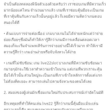
จำเป็นต้องทดลองพินิจตัวเองด้วยครับว่า เราชอบเกมที่มีความเร็ว
มากน้อยแค่ไหน จำนวนมากแล้ว เกมที่เราชอบคุ้นมือจะเป็นเกม
ที่เราคุ้นชินกับความเร็วนั้นๆอยู่แล้ว ก็เลยมีความคิดว่าเกมตอบ
สนองได้ดี
• ต้นแบบการจ่ายต่อเนื่อง: เกมบางเกมไม่ได้จ่ายหนักแต่ว่าจ่าย
ย่อยเรื่อยๆซึ่งมันก็ทำให้เรารู้สึกว่าเกมมีการเคลื่อนตลอดเวลา
สมองก็จะเริ่มจำแพทเทิร์นการจ่ายอย่างนี้ได้เร็วมาก ทำให้เรามี
ความรู้สึกว่า เกมอ่านง่ายหรือจับจังหวะได้ง่าย
• เกมที่ไม่ซับซ้อน: เกม live22slot บางเกมที่มีความซับซ้อนมา
กมายๆมักจะใช้เวลาทำความเข้าใจนาน แต่เกมที่พวกเราจะคุ้น
มือได้เร็วนั้น ส่วนใหญ่จะเป็นเกมที่เราเข้าใจหลักการตั้งแต่แรก
ไม่ต้องคิดเยอะ สามารถเล่นไปตามจังหวะของตนได้เลย
2. สมองของผู้เล่นมักเชื่อมเกมใหม่กับประสบการณ์เก่าอัตโนมัติ
อีกเหตุผลที่ทำให้คนเล่น live22 รู้สึกว่าเกมนี้คุ้นมือแม้จะเล่น
คราวแรกก็คือ สมองของพวกเราชอบจับความเหมือนจาก