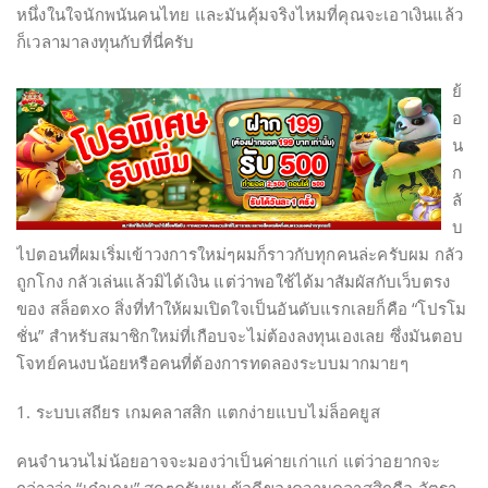
หนึ่งในใจนักพนันคนไทย และมันคุ้มจริงไหมที่คุณจะเอาเงินแล้ว
ก็เวลามาลงทุนกับที่นี่ครับ
ย้
อ
น
ก
ลั
บ
ไปตอนที่ผมเริ่มเข้าวงการใหม่ๆผมก็ราวกับทุกคนล่ะครับผม กลัว
ถูกโกง กลัวเล่นแล้วมิได้เงิน แต่ว่าพอใช้ได้มาสัมผัสกับเว็บตรง
ของ สล็อตxo สิ่งที่ทำให้ผมเปิดใจเป็นอันดับแรกเลยก็คือ “โปรโม
ชั่น” สำหรับสมาชิกใหม่ที่เกือบจะไม่ต้องลงทุนเองเลย ซึ่งมันตอบ
โจทย์คนงบน้อยหรือคนที่ต้องการทดลองระบบมากมายๆ
1. ระบบเสถียร เกมคลาสสิก แตกง่ายแบบไม่ล็อคยูส
คนจำนวนไม่น้อยอาจจะมองว่าเป็นค่ายเก่าแก่ แต่ว่าอยากจะ
กล่าวว่า “เก๋าเกม” สุดๆครับผม ข้อดีของความคลาสสิกคือ อัตรา