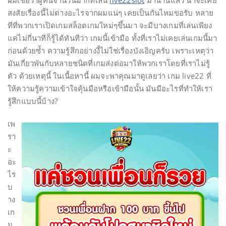
ผมเชื่อว่าผู้คนจำนวนมากที่เล่น
live22slot
มานานแล้ว น่าจะเคย
สงสัยเรื่องนี้ไม่ต่างอะไรจากผมแน่ๆ เคยเป็นกันไหมขอรับ หลาย
ทีที่พวกเราเปิดเกมสล็อตเกมใหม่ๆขึ้นมา จะมีบางเกมที่เล่นเพียง
แค่ไม่กี่นาทีก็รู้ได้ทันทีว่า เกมนี้เข้ามือ ทั้งที่เราไม่เคยเล่นเกมนี้มา
ก่อนด้วยซ้ำ ความรู้สึกอย่างงี้ไม่ใช่เรื่องบังเอิญครับ เพราะเหตุว่า
มันเกี่ยวพันกับหลายชนิดที่เกมส่งต่อมาให้พวกเราโดยที่เราไม่รู้
ตัว ด้วยเหตุนี้ ในเนื้อหานี้ ผมจะพาคุณมาดูเลยว่า เกม live22 ที่
ให้ความรู้ความเข้าใจคุ้นมือหรือเข้ามือนั้น มันมีอะไรที่ทำให้เรา
รู้สึกแบบนี้บ้าง?
เพ
รา
ะ
อะ
ไร
บ
าง
เก
ม