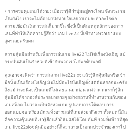
• การควบคุมเกมได้ง่าย: เมื่อเรารู้ดีว่าปุ่มอยู่ตรงไหน จังหวะเกม
เป็นยังไง เราจะไม่ต้องมานั่งทายใจเลยว่าเกมจะทำอะไรต่อ
ความเชื่อมั่นในการเล่นก็มากขึ้น ซึ่งนี่เป็นต้นเหตุหลักๆของการ
เล่นที่ทำให้เกิดความรู้สึกว่า เกม live22 นี้เข้าทางพวกเราแบบ
สุดๆเลยครับผม
ความคุ้นมือสำหรับเพื่อการเล่นเกม live22 ไม่ใช่เรื่องบังเอิญ แม้
กระนั้นมันเป็นจังหวะที่เข้ากับพวกเราได้พอดิบพอดี
คุณอาจจะคิดว่า การเล่นเกม live22slot แล้วรู้สึกคุ้นมือหรือเข้า
มือนั้นเป็นเรื่องบังเอิญ มันไม่มีอะไรบังเอิญตั้งแต่ต้นหรอกนะครับ
ถึงแม้ว่าจะนี่จะเป็นเกมที่ไม่เคยเล่นมาก่อน แต่ว่าพวกเราก็รู้สึก
คุ้นมือได้จากองค์ประกอบหลายๆอย่างสถานที่ทำงานร่วมกันของ
เกมสล็อต ไม่ว่าจะเป็นจังหวะเกม รูปแบบการโต้ตอบ การ
ออกแบบจอ หรือแม้กระทั้งอารมณ์ที่เกมส่งมาถึงเรา ทั้งหมดนี้มัน
คือความคุ้นเคยที่เรารู้สึกแล้วก็สัมผัสได้โดยทันที รวมทั้งท้ายที่สุด
เกม live22slot คุ้นมืออย่างนี้ก็จะกลายเป็นเกมประจำของเราไป