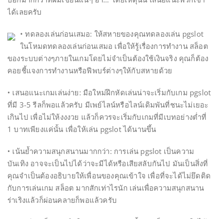
ได้เลยครับ
• ทดลองเล่นก่อนเสมอ: ให้สหายของคุณทดลองเล่น pgslot
ในโหมดทดลองเล่นก่อนเสมอ เพื่อให้รู้เรื่องการทำงาน สล็อต
ของระบบต่างๆภายในเกมโดยไม่จำเป็นต้องใช้เงินจริง คุณก็ต้อง
คอยชี้แจงการทำงานหรือฟีพบร์ต่างๆให้กับสหายด้วย
• เสนอแนะเกมเล่นง่าย: มือใหม่ฝึกหัดเล่นน่าจะเริ่มกับเกม pgslot
ที่มี 3-5 รีลก็พอแล้วครับ มีเพย์ไลน์หรือไลน์เดิมพันที่ชนะไม่เยอะ
เกินไป เพื่อไม่ให้งงงวย แล้วก็ควรจะเริ่มกับเกมที่มีเบทอย่างต่ำที่
1 บาทเพียงแค่นั้น เพื่อให้เล่น pgslot ได้นานขึ้น
• เน้นย้ำความสนุกสนานมากกว่า: การเล่น pgslot เป็นความ
บันเทิง อาจจะเป็นไปได้ว่าจะมีได้หรือเสียสลับกันไป มันเป็นสิ่งที่
คุณจำเป็นต้องอธิบายให้เพื่อนของคุณเข้าใจ เพื่อที่จะได้ไม่ยึดติด
กับการเล่นเกม สล็อต มากสักเท่าไรนัก เล่นเพื่อความสนุกสนาน
ร่าเริงแล้วก็ผ่อนคลายก็พอแล้วครับ