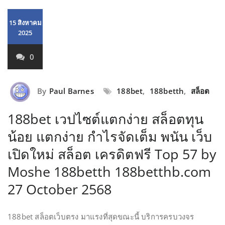
15 สิงหาคม
2025
0
By
Paul Barnes
188bet
,
188betth
,
สล็อต
188bet เวปไซต์แตกง่าย สล็อตทุน
น้อย แตกง่าย กำไรจัดเต็ม พนัน เว็บ
เปิดใหม่ สล็อต เครดิตฟรี Top 57 by
Moshe 188betth 188betthb.com
27 October 2568
188bet สล็อตเว็บตรง มาแรงที่สุดขณะนี้ บริการครบวงจร