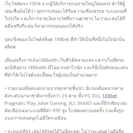
เว็บไซต์ตรง 100% จากผู้ให้บริการเกมรายใหญ่โดยตรง ทำให้ผู้
เล่นเชื่อมั่นได้ว่า ทุกการเล่นจะได้รับความเที่ยงธรรม ระบบเกมที่
โปร่งใส และก็การจ่ายเงินรางวัลที่ขวานผ่าซาก ไม่ว่าจะเล่นได้กี่
หมื่นหรือกี่แสน ก็สามารถถอนออกได้จริง
จุดแข็งของเว็บไซต์สล็อต 188bet ที่ทำให้เป็นที่หนึ่งในใจนักปั่น
สล็อต
เมื่อเอ่ยถึงการเล่น188betth เว็บดีๆมีหลายแห่ง แต่ว่าเว็บที่ครบ
ทุกมิติอย่าง 188betth มีไม่มากเท่าไรนัก และก็นี่เป็นลักษณะเด่น
ที่ทำให้เว็บไซต์แห่งนี้ชนะใจผู้เล่นเป็นจำนวนมาก
• รวมเกมสล็อตแตกง่ายจากทุกค่ายชั้นนำ: มีเกมสล็อตจากค่าย
ดังระดับนานาชาติมากยิ่งกว่า 20 ค่าย ทั้ง PG Slot,
188bet
Pragmatic Play, Joker Gaming, JILI, SlotXO และก็อีกเพียบเลย
คัดเลือกเฉพาะเกมที่มีค่า RTP สูง โบนัสแตกบ่อยครั้ง รวมทั้งรูป
แบบการเล่นสนุกไม่มีใครเหมือน
• ระบบเสถียร เล่น188betได้ไม่มีสะดุด: ไม่ว่าจะเล่นผ่านมือถือ