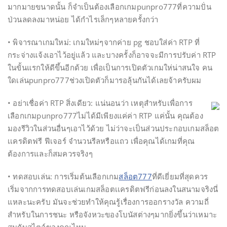
มากมายขนาดนั้น ก็จำเป็นต้องเลือกเกมpunpro777ที่ความปั่น
ป่วนลดลงมาหน่อย ได้กำไรเล็กๆหลายครั้งกว่า
• พิจารณาเกมใหม่: เกมใหม่ๆจากค่าย pg ชอบใส่ค่า RTP ที่
กระจ่างแจ้งเอาไว้อยู่แล้ว และบางครั้งก็อาจจะมีการปรับค่า RTP
ในขั้นแรกให้ดีขึ้นอีกด้วย เพื่อเป็นการเปิดตัวเกมให่น่าสนใจ คน
ใดเล่นpunpro777ช่วงเปิดตัวก็มารอลุ้นกันได้เลยจ้าครับผม
• อย่าเชื่อค่า RTP สิ่งเดียว: แน่นอนว่า เหตุสำหรับเพื่อการ
เลือกเกมpunpro777ไม่ได้มีเพียงแค่ค่า RTP แค่นั้น คุณต้อง
มองรีวิวในส่วนอื่นๆเอาไว้ด้วย ไม่ว่าจะเป็นส่วนประกอบเกมสล็อต
เเครดิตฟรี ฟีเจอร์ จำนวนรีลหรือแถว เพื่อคุณได้เกมที่คุณ
ต้องการและก็สมควรจริงๆ
• ทดสอบเล่น: การเริ่มต้นเลือกเกม
สล็อต777
ที่ดีเยี่ยมที่สุดควร
เริ่มจากการทดสอบเล่นเกมสล็อตเเครดิตฟรีก่อนลงในสนามจริงนี่
แหละนะครับ มันจะช่วยทำให้คุณรู้เรื่องการออกรางวัล ความถี่
สำหรับในการชนะ หรือจังหวะของโบนัสต่างๆมากยิ่งขึ้นว่าเหมาะ