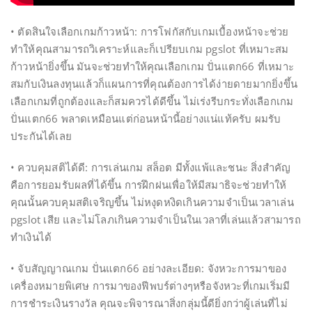
• ตัดสินใจเลือกเกมก้าวหน้า: การโฟกัสกับเกมเบื้องหน้าจะช่วย
ทำให้คุณสามารถวิเคราะห์และก็เปรียบเกม pgslot ที่เหมาะสม
ก้าวหน้ายิ่งขึ้น มันจะช่วยทำให้คุณเลือกเกม ปั่นแตก66 ที่เหมาะ
สมกับเงินลงทุนแล้วก็แผนการที่คุณต้องการได้ง่ายดายมากยิ่งขึ้น
เลือกเกมที่ถูกต้องและก็สมควรได้ดีขึ้น ไม่เร่งรีบกระทั่งเลือกเกม
ปั่นแตก66 พลาดเหมือนแต่ก่อนหน้านี้อย่างแน่แท้ครับ ผมรับ
ประกันได้เลย
• ควบคุมสติได้ดี: การเล่นเกม สล็อต มีทั้งแพ้และชนะ สิ่งสำคัญ
คือการยอมรับผลที่ได้ขึ้น การฝึกฝนเพื่อให้มีสมาธิจะช่วยทำให้
คุณนั้นควบคุมสติเจริญขึ้น ไม่หงุดหงิดเกินความจำเป็นเวลาเล่น
pgslot เสีย และไม่โลภเกินความจำเป็นในเวลาที่เล่นแล้วสามารถ
ทำเงินได้
• จับสัญญาณเกม ปั่นแตก66 อย่างละเอียด: จังหวะการมาของ
เครื่องหมายพิเศษ การมาของฟีพบร์ต่างๆหรือจังหวะที่เกมเริ่มมี
การชำระเงินรางวัล คุณจะพิจารณาสิ่งกลุ่มนี้ดียิ่งกว่าผู้เล่นที่ไม่