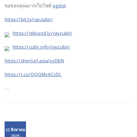
ขอขอบคุณมากเว็ปไซต์
pgslot
https://bit.ly/rayzubiri
https://rebrand.ly/rayzubiri
https://cutly.info/rayzubiri
https://shorturl.asia/syDbN
https://t.co/OQGMx6CzDL
…
23 สิงหาคม
2025