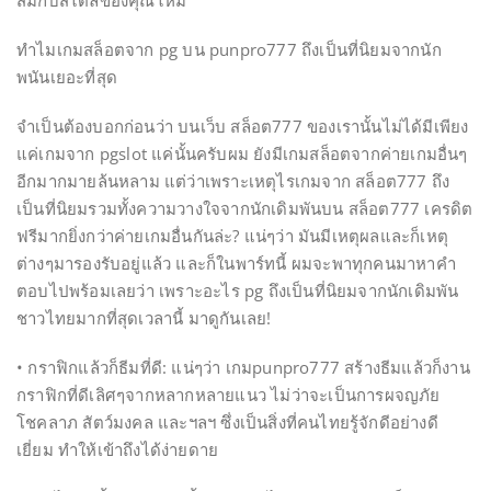
สมกับสไตล์ของคุณไหม
ทำไมเกมสล็อตจาก pg บน punpro777 ถึงเป็นที่นิยมจากนัก
พนันเยอะที่สุด
จำเป็นต้องบอกก่อนว่า บนเว็บ สล็อต777 ของเรานั้นไม่ได้มีเพียง
แค่เกมจาก pgslot แค่นั้นครับผม ยังมีเกมสล็อตจากค่ายเกมอื่นๆ
อีกมากมายล้นหลาม แต่ว่าเพราะเหตุไรเกมจาก สล็อต777 ถึง
เป็นที่นิยมรวมทั้งความวางใจจากนักเดิมพันบน สล็อต777 เครดิต
ฟรีมากยิ่งกว่าค่ายเกมอื่นกันล่ะ? แน่ๆว่า มันมีเหตุผลและก็เหตุ
ต่างๆมารองรับอยู่แล้ว และก็ในพาร์ทนี้ ผมจะพาทุกคนมาหาคำ
ตอบไปพร้อมเลยว่า เพราะอะไร pg ถึงเป็นที่นิยมจากนักเดิมพัน
ชาวไทยมากที่สุดเวลานี้ มาดูกันเลย!
• กราฟิกแล้วก็ธีมที่ดี: แน่ๆว่า เกมpunpro777 สร้างธีมแล้วก็งาน
กราฟิกที่ดีเลิศๆจากหลากหลายแนว ไม่ว่าจะเป็นการผจญภัย
โชคลาภ สัตว์มงคล และฯลฯ ซึ่งเป็นสิ่งที่คนไทยรู้จักดีอย่างดี
เยี่ยม ทำให้เข้าถึงได้ง่ายดาย