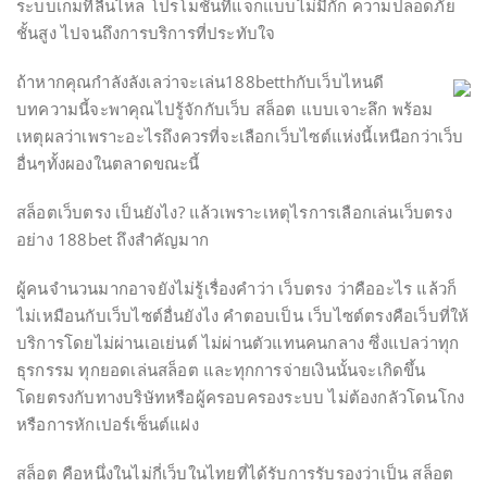
ระบบเกมที่ลื่นไหล โปรโมชั่นที่แจกแบบไม่มีกั๊ก ความปลอดภัย
ชั้นสูง ไปจนถึงการบริการที่ประทับใจ
ถ้าหากคุณกำลังลังเลว่าจะเล่น188betthกับเว็บไหนดี
บทความนี้จะพาคุณไปรู้จักกับเว็บ สล็อต แบบเจาะลึก พร้อม
เหตุผลว่าเพราะอะไรถึงควรที่จะเลือกเว็บไซต์แห่งนี้เหนือกว่าเว็บ
อื่นๆทั้งผองในตลาดขณะนี้
สล็อตเว็บตรง เป็นยังไง? แล้วเพราะเหตุไรการเลือกเล่นเว็บตรง
อย่าง 188bet ถึงสำคัญมาก
ผู้คนจำนวนมากอาจยังไม่รู้เรื่องคำว่า เว็บตรง ว่าคืออะไร แล้วก็
ไม่เหมือนกับเว็บไซต์อื่นยังไง คำตอบเป็น เว็บไซต์ตรงคือเว็บที่ให้
บริการโดยไม่ผ่านเอเย่นต์ ไม่ผ่านตัวแทนคนกลาง ซึ่งแปลว่าทุก
ธุรกรรม ทุกยอดเล่นสล็อต และทุกการจ่ายเงินนั้นจะเกิดขึ้น
โดยตรงกับทางบริษัทหรือผู้ครอบครองระบบ ไม่ต้องกลัวโดนโกง
หรือการหักเปอร์เซ็นต์แฝง
สล็อต คือหนึ่งในไม่กี่เว็บในไทยที่ได้รับการรับรองว่าเป็น สล็อต