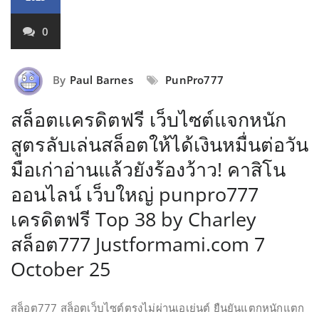
0
By
Paul Barnes
PunPro777
สล็อตเเครดิตฟรี เว็บไซต์แจกหนัก
สูตรลับเล่นสล็อตให้ได้เงินหมื่นต่อวัน
มือเก่าอ่านแล้วยังร้องว้าว! คาสิโน
ออนไลน์ เว็บใหญ่ punpro777
เครดิตฟรี Top 38 by Charley
สล็อต777 Justformami.com 7
October 25
สล็อต777 สล็อตเว็บไซต์ตรงไม่ผ่านเอเย่นต์ ยืนยันแตกหนักแตก