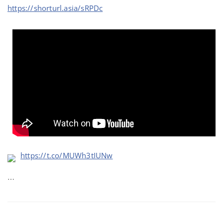
https://shorturl.asia/sRPDc
https://t.co/MUWh3tIUNw
…