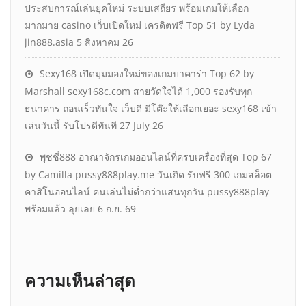
ประสบการณ์เล่นยุคใหม่ ระบบเสถียร พร้อมเกมให้เลือก
มากมาย casino เว็บเปิดใหม่ เครดิตฟรี Top 51 by Lyda
jin888.asia 5 สิงหาคม 26
Sexy168 เปิดมุมมองใหม่ของเกมบาคาร่า Top 62 by
Marshall sexy168c.com สายวัดใจได้ 1,000 รองรับทุก
ธนาคาร ถอนเร็วทันใจ เว็บดี มีโต๊ะให้เลือกเยอะ sexy168 เข้า
เล่นวันนี้ รับโปรดีทันที 27 July 26
พุซซี่888 อาณาจักรเกมออนไลน์ที่ครบเครื่องที่สุด Top 67
by Camilla pussy888play.me วันเกิด รับฟรี 300 เกมสล็อต
คาสิโนออนไลน์ คนเล่นไม่ต่ำกว่าแสนทุกวัน pussy888play
พร้อมแล้ว ลุยเลย 6 ก.ย. 69
ความเห็นล่าสุด