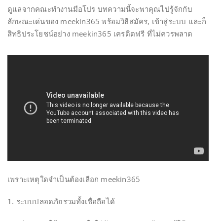
ดูแลจากคณะทำงานมือโปร บทความนี้จะพาคุณไปรู้จักกับ
ลักษณะเด่นของ meekin365 พร้อมวิธีสมัคร, เข้าสู่ระบบ และก็
สิทธิประโยชน์อย่าง meekin365 เครดิตฟรี ที่ไม่ควรพลาด
เพราะเหตุใดจำเป็นต้องเลือก meekin365
1. ระบบปลอดภัยรวมทั้งเชื่อถือได้