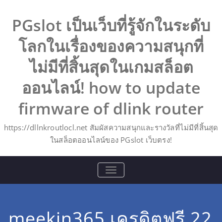
Skip
to
PGslot เป็นเว็บที่รู้จักในระดับ
content
โลกในเรื่องของความสนุกที่
ไม่มีที่สิ้นสุดในเกมสล็อต
ออนไลน์! how to update
firmware of dlink router
https://dllnkroutlocl.net สัมผัสความสนุกและรางวัลที่ไม่มีที่สิ้นสุด
ในสล็อตออนไลน์ของ PGslot เว็บตรง!
TOGGLE
NAVIGATION
meekin365 เครดิตฟรี 22