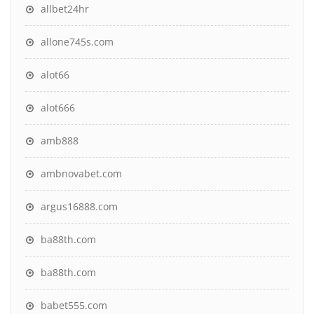
allbet24hr
allone745s.com
alot66
alot666
amb888
ambnovabet.com
argus16888.com
ba88th.com
ba88th.com
babet555.com