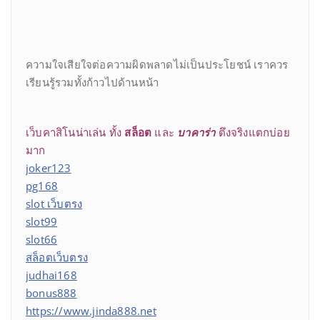
ความใจเสียใจต่อความผิดพลาดไม่เป็นประโยชน์ เราควร
เรียนรู้รวมทั้งก้าวไปด้านหน้า
เว็บคาสิโนน่าเล่น ทั้ง
สล็อต
และ
บาคาร่า
ตึงจริงแตกบ่อย
มาก
joker123
pg168
slot เว็บตรง
slot99
slot66
สล็อตเว็บตรง
judhai168
bonus888
https://www.jinda888.net