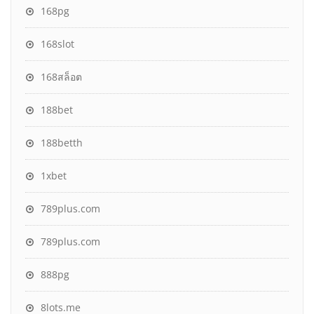
168pg
168slot
168สล็อต
188bet
188betth
1xbet
789plus.com
789plus.com
888pg
8lots.me