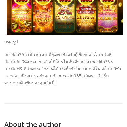
บทสรุป
meekin365 เป็นหนทางที่คุ้มค่าสำหรับผู้ที่มองหาเว็บพนันที่
ปลอดภัย ใช้งานง่าย แล้วก็มีโปรโมชั่นดีๆอย่าง meekin365
เครดิตฟรี ที่สามารถใช้งานได้จริงทั้งยังในเกมคาสิโน สล็อต กีฬา
และสลากกินแบ่ง อย่าคอยช้า meekin365 สมัคร แล้วเริ่ม
ทางการเดิมพันของคุณวันนี้!
About the author