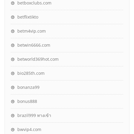
betboxclubs.com
betflixtikto
betm4vip.com
betwin6666.com
betworld369hot.com
bio285th.com
bonanza99
bonus888
brazil999 ทางเข้า
bwvip4.com