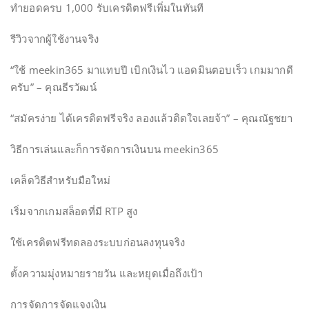
ทำยอดครบ 1,000 รับเครดิตฟรีเพิ่มในทันที
รีวิวจากผู้ใช้งานจริง
“ใช้ meekin365 มาแทบปี เบิกเงินไว แอดมินตอบเร็ว เกมมากดี
ครับ” – คุณธีรวัฒน์
“สมัครง่าย ได้เครดิตฟรีจริง ลองแล้วติดใจเลยจ้า” – คุณณัฐชยา
วิธีการเล่นและก็การจัดการเงินบน meekin365
เคล็ดวิธีสำหรับมือใหม่
เริ่มจากเกมสล็อตที่มี RTP สูง
ใช้เครดิตฟรีทดลองระบบก่อนลงทุนจริง
ตั้งความมุ่งหมายรายวัน และหยุดเมื่อถึงเป้า
การจัดการจัดแจงเงิน