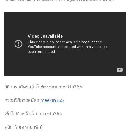
วิธีการสมัครแล้วก็เข้าระบบ meekin365
กรรมวิธีการสมัคร
meekin365
เข้าไปยังหน้าเว็บ meekin365
คลิก “สมัครสมาชิก”