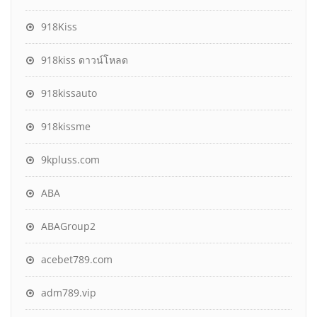
918Kiss
918kiss ดาวน์โหลด
918kissauto
918kissme
9kpluss.com
ABA
ABAGroup2
acebet789.com
adm789.vip