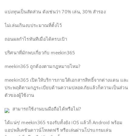
แบ่งทุนเป็นสัดส่วน ดังเช่นว่า 70% เล่น, 30% สำรอง
ไม่เล่นเกินงบประมาณที่ตั้งไว้
ถอนผลกำไรทันทีเมื่อได้ครบเป้า
ปริศนาที่มักพบเกี่ยวกับ meekin365
meekin365 ถูกต้องตามกฎหมายไหม?
meekin365 เปิดให้บริการภายใต้เอกสารสิทธิ์จากต่างแดน และ
ประพฤติตามกฎระเบียบด้านความปลอดภัยแล้วก็ความเป็นส่วน
ตัวของผู้ใช้งาน
สามารถใช้งานบนมือถือได้หรือไม่?
ได้แน่ๆ! meekin365 รองรับทั้งยัง iOS แล้วก็ Android พร้อม
แอปพลิเคชันดาวน์โหลดฟรี หรือเล่นผ่านโปรแกรมเล่น