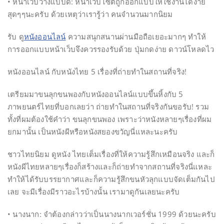
• หน้าเว็บวางแบบดี: หน้าเว็บไซต์ถูกออกแบบให้ใช้งานได้ง่าย
สุดๆๆนะครับ ด้วยเหตุว่าเรารู้ว่า คนจำนวนมากนิยม
รับ ดู
หนังออนไลน์
ความสนุกสนานผ่านมือถือเยอะมากๆ ทำให้
การออกแบบหน้าเว็บจึงควรรองรับด้วย ปุ่มกดง่าย ดาวน์โหลดไว
หนังออนไลน์ กับหนังไทย 5 เรื่องที่ถ่ายทำในสถานที่จริง!
เตรียมมาขนลุกขนพองกับหนังออนไลน์แบบขึ้นหิ้งกับ 5
ภาพยนตร์ไทยที่บอกเลยว่า ถ่ายทำในสถานที่จริงกันขอรับ! รวม
ทั้งที่ผมต้องใช้คำว่า ขนลุกขนพอง เพราะว่าหนังหลายๆเรื่องที่ผม
ยกมานั้น เป็นหนังผีหรือหนังสยองขวัญนี่แหละนะครับ
ชาวไทยนิยม ดูหนัง ไทยเต็มเรื่องที่ให้ความรู้สึกเหมือนจริง และก็
หนังผีไทยหลายๆเรื่องก็สร้างและก็ถ่ายทำจากสถานที่จริงนี่แหละ
ทำให้ได้รับบรรยากาศและก็ความรู้สึกขนหัวลุกแบบจัดเต็มกันไป
เลย จะมีเรื่องมีราวอะไรบ้างนั้น เรามาดูกันเลยนะครับ
• นางนาก: จำต้องกล่าวว่าเป็นนางนากเวอร์ชั่น 1999 ด้วยนะครับ