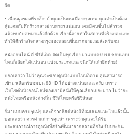
ผิด
• เพื่อนฝูงของที่ระลึก: ถ้าคุณเป็นคนเมืองกรุงเทพ คุณจำเป็นต้อง
คุ้นเคยกับตึกร้างกลางย่านสาธรแน่นอน เคยมีคนขึ้นไปสำรวจ
แล้วพบกับศพมาแล้วอีกด้วย เรื่องนี้ถ่ายทำในสถานที่จริงเยอะแยะ
ทำให้ตึกร้างใจกลางกรุงมองหลอนขึ้นมากมายเลยล่ะครับผม
หนังออนไลน์ ดี ซีรีส์เด็ด จัดเต็มทุกเรื่อง มาแบบครบรส ชอบแบบ
ไหนก็เลือกได้แน่นอน แบ่งประเภทและชนิดให้แล้วอีกด้วย!
บอกเลยว่า ไม่ว่าคุณจะชอบดูหนังแบบไหนก็ตาม คุณสามารถ
เข้ามาเลือกรับชมบน 88HD ได้อย่างแน่นอนนะครับ เพราะ
เว็บไซต์หนังออนไลน์ของเรามีหนังให้คุณเลือกเยอะมาก ไม่ว่าจะ
หนังไทยหรือหนังต่างถิ่น ซีรีส์ไทยหรือซีรีส์นอก
ก็มาแบบครบๆแน่ๆ และก็จากลิสต์หนังผีที่ผมเสนอแนะไปแล้วนั้น
บอกเลยว่า ควรค่าแก่การดูแน่ๆ เพราะว่าคุณจะได้รับ
ประสบการณ์การดูหนังที่สร้างขึ้นมาจากสถานที่จริง รับประกัน
ความหลอนทุกวินาทีแน่นอนขอรับ คิดจะดูหนังใหม่ๆหรือหนัง