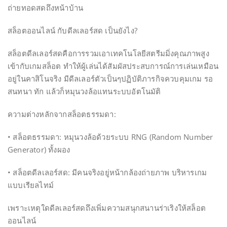
ถ่ายทอดสดถึงหน้าบ้าน
สล็อตออนไลน์ กับดีลเลอร์สด เป็นยังไง?
สล็อตดีลเลอร์สดคือการรวมเอาเทคโนโลยีสตรีมมิ่งคุณภาพสูง
เข้ากับเกมสล็อต ทำให้ผู้เล่นได้สัมผัสประสบการณ์การเล่นเหมือน
อยู่ในคาสิโนจริง มีดีลเลอร์ตัวเป็นๆปฏิบัติภารกิจควบคุมเกม รอ
สนทนา ทัก แล้วก็หมุนวงล้อแทนระบบอัตโนมัติ
ความต่างหลักจากสล็อตธรรมดา:
• สล็อตธรรมดา: หมุนวงล้อด้วยระบบ RNG (Random Number
Generator) ทั้งผอง
• สล็อตดีลเลอร์สด: มีคนจริงอยู่หน้ากล้องถ่ายภาพ บริหารเกม
แบบเรียลไทม์
เพราะเหตุใดดีลเลอร์สดถึงเพิ่มความสนุกสนานร่าเริงให้สล็อต
ออนไลน์