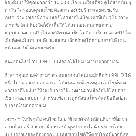
จัดเต็มมาให้คุณมากกว่า 10,000 เรื่องบนเว็บเดียว ดูได้แบบฟินๆ
ทุกวัน ใครชอบดูหนังไทยต้องมาลองใช้บริการเลยคะขอรับ
เพราะว่าพวกเรามีภาพยนตร์ไทยมากไม่น้อยเลยทีเดียว ไม่ว่าจะ
เก่าหรือใหม่เพียงใดก็จัดเต็มให้ได้แน่นอน สนุกกับความ
สนุกสนานแบบฟรีๆไร้ค่าสมัครสมาชิก ไม่มีค่าบริการ มองฟรี! ไม่
เสียตังค์แม้แต่บาทเดียวแน่นอน เลือกรับดูได้ตามอยากได้ เอน
หน้าจอยกันได้เลยนะครับ
หนังออนไลน์ กับ 99HD บนมือถือได้ไหม? มาหาคำตอบกัน
ถ้าหากคุณถามคำถามว่าจะดูหนังออนไลน์บนมือถือกับ 99HD ได้
หรือไม่? พวกเราตอบเลยว่า ได้แน่นอน ด้วยเหตุว่าเว็บไซต์ของ
พวกเราดีไซน์มาให้รองรับการใช้แรงงานผ่านมือถือได้โดยตรง
เรียกว่าออกแบบมาสำหรับเพื่อการดูหนังบนโทรศัพท์มือถือก่อน
อุปกรณ์อื่นอีกครับผม
เพราะว่าในปัจจุบัน คนไทยนิยมใช้โทรศัพท์เคลื่อนที่มากยิ่งกว่า
คอมพิวเตอร์ ด้วยเหตุนี้ เว็บไซต์ ดูหนังออนไลน์ บรรยายไทย
แบบเราก็เลยจะต้องออกแบบหน้าเว็บไซต์ให้ตอบโจทย์มากที่สุด