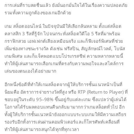
การเล่นที่ราบสดชื่นแล้ว ยังมั่นอกมั่นใจได้ในเรื่องความปลอดภัย
รวมทั้งความถูกต้องของเกมอีกด้วย
เกม สล็อตออนไลน์ ในปัจจุบันมีให้เลือกล้นหลาม ตั้งแต่สล็อต
คลาสสิก 3 รีลที่รู้จัก ไปจนกระทั่งสล็อตวิดีโอ 5 รีลที่มาพร้อม
กราฟิกสวย เอฟเฟกต์เสียงเหมือนจริง และก็ฟีเจอร์พิเศษที่ช่วย
เพิ่มช่องทางชนะรางวัล ดังเช่น ฟรีสปิน, สัญลักษณ์ไวลด์, โบนัส
เกมพิเศษ และก็แจ็คพอตแบบโปรเกรสซีฟ ความหลากหลายนี้
ทำให้ผู้เล่นสามารถเลือกเกมที่ตรงกับความพอใจและสไตล์การ
เล่นของตนเองได้อย่างมาก
อีกหนึ่งข้อดีที่ทำให้เกมสล็อตจากผู้ให้บริการชั้นแนวหน้าเป็นที่
นิยมคือ อัตราการจ่ายรางวัลที่สูง หรือ RTP (Return to Player) ที่
ชอบอยู่ในระดับ 95–98% ขึ้นอยู่กับแต่ละเกม ซึ่งแปลว่าผู้เล่นได้
โอกาสได้รับผลตอบแทนคืนกลับมามากกว่าเกมสล็อตทั่วไป อีก
ทั้งผู้ให้บริการชั้นแนวหน้ายังออกแบบระบบเกมให้มีความเสถียร
รองรับอีกทั้งการเล่นผ่านคอมพิวเตอร์และก็โทรศัพท์เคลื่อนที่
ทำให้ผู้เล่นสามารถสนุกได้ทุกที่ทุกเวลา