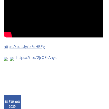
https://cutt.ly/trFdHBFg
https://t.co/2JrOEsAnys
…
18 สิงหาคม
2025