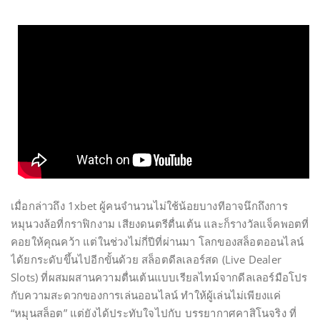
เมื่อกล่าวถึง 1xbet ผู้คนจำนวนไม่ใช้น้อยบางทีอาจนึกถึงการ
หมุนวงล้อที่กราฟิกงาม เสียงดนตรีตื่นเต้น และก็รางวัลแจ็คพอตที่
คอยให้คุณคว้า แต่ในช่วงไม่กี่ปีที่ผ่านมา โลกของสล็อตออนไลน์
ได้ยกระดับขึ้นไปอีกขั้นด้วย สล็อตดีลเลอร์สด (Live Dealer
Slots) ที่ผสมผสานความตื่นเต้นแบบเรียลไทม์จากดีลเลอร์มือโปร
กับความสะดวกของการเล่นออนไลน์ ทำให้ผู้เล่นไม่เพียงแค่
“หมุนสล็อต” แต่ยังได้ประทับใจไปกับ บรรยากาศคาสิโนจริง ที่