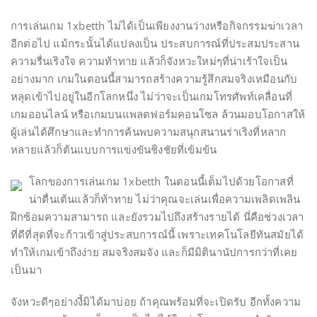
การเล่นเกม 1xbetth ไม่ได้เป็นเพียงงานว่างหรือกิจกรรมฆ่าเวลา
อีกต่อไป แม้กระนั้นได้แปลงเป็น ประสบการณ์ที่ประสมประสาน
ความรื่นเริงใจ ความท้าทาย แล้วก็จังหวะใหม่ๆที่น่าเร้าใจเป็น
อย่างมาก เกมในตอนนี้สามารถสร้างความรู้สึกสมจริงเหมือนกับ
หลุดเข้าไปอยู่ในอีกโลกหนึ่ง ไม่ว่าจะเป็นเกมโทรศัพท์เคลื่อนที่
เกมออนไลน์ หรือเกมบนแพลตฟอร์มคอนโซล ล้วนมอบโอกาสให้
ผู้เล่นได้ศึกษาและทำการค้นพบความสนุกสนานร่าเริงที่หลาก
หลายแล้วก็ต้นแบบการแข่งขันชิงชัยที่เข้มข้น
โลกของการเล่นเกม 1xbetth ในตอนนี้เต็มไปด้วยโอกาสที่
น่าตื่นเต้นแล้วก็ท้าทาย ไม่ว่าคุณจะเล่นเพื่อความเพลิดเพลิน
ฝึกซ้อมความสามารถ และยังรวมไปถึงสร้างรายได้ นี่คือช่วงเวลา
ที่ดีที่สุดที่จะก้าวเข้าสู่ประสบการณ์นี้ เพราะเทคโนโลยีทันสมัยได้
ทำให้เกมเข้าถึงง่าย สมจริงสมจัง และก็มีมิตินานัปการกว่าที่เคย
เป็นมา
จังหวะดีๆอย่างงี้มิได้มาบ่อย ถ้าคุณพร้อมที่จะเปิดรับ อีกทั้งความ