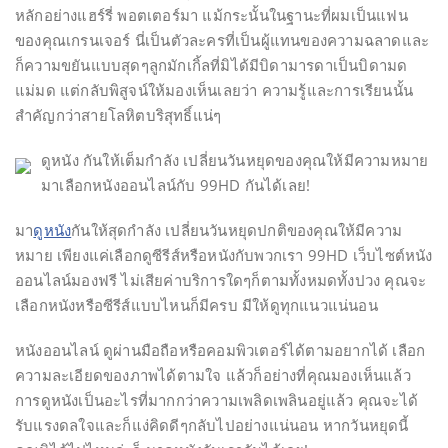
หลักอย่างแฮร์รี่ พอตเตอร์มา แม้กระนั้นในฐานะที่ผมเป็นแฟน
ของคุณเกรนเจอร์ นี่เป็นตัวละครที่เป็นผู้แทนของความฉลาดและ
ก็ความขยันแบบสุดๆลูกมักเกิ้ลที่มิได้มีบิดามารดาเป็นบิดามด
แม่มด แต่กลับพิสูจน์ให้มองเห็นเลยว่า ความรู้และการเรียนนั้น
สำคัญกว่าสายโลหิตบริสุทธิ์แน่ๆ
ดูหนัง กันให้เต็มกำลัง เปลี่ยนวันหยุดของคุณให้มีความหมาย
มาเลือกหนังออนไลน์กับ 99HD กันได้เลย!
มา
ดูหนัง
กันให้สุดกำลัง เปลี่ยนวันหยุดปกติของคุณให้มีความ
หมาย เพียงแค่เลือกดูซีรีส์หรือหนังกับพวกเรา 99HD เว็บไซต์หนัง
ออนไลน์มองฟรี ไม่เสียค่าบริการใดๆก็ตามทั้งหมดทั้งปวง คุณจะ
เลือกหนังหรือซีรีส์แบบไหนก็มีครบ มีให้ดูทุกแนวแน่นอน
หนังออนไลน์ ดูผ่านมือถือหรือคอมพิวเตอร์ได้ตามอยากได้ เลือก
ความละเอียดของภาพได้ตามใจ แล้วก็อย่างที่คุณมองเห็นแล้ว
การดูหนังเป็นอะไรที่มากกว่าความเพลิดเพลินอยู่แล้ว คุณจะได้
รับแรงดลใจและก็แง่คิดดีๆกลับไปอย่างแน่นอน หากวันหยุดนี้