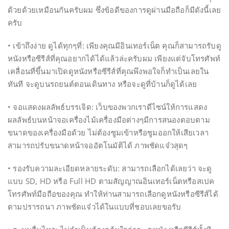
ด้วยด้วยเหมือนกันครับผม ซึ่งข้อดีของการดูผ่านมือถือก็มีดังนี้เลย
ครับ
• เข้าถึงง่าย ดูได้ทุกๆที่: เพียงคุณมีอินเทอร์เน็ต คุณก็สามารถรับดู
หนังหรือซีรีส์ที่คุณอยากได้ได้แล้วล่ะครับผม เพียงแต่จับโทรศัพท์
เคลื่อนที่ขึ้นมาเปิดดูหนังหรือซีรีส์ที่คุณพึงพอใจก็ทำเป็นเลยใน
ทันที จะดูบนรถยนต์ตอนเดินทาง หรือจะดูที่บ้านก็ดูได้เลย
• จอแสดงผลลัพธ์บรรเจิด: เว็บของพวกเราดีไซน์ให้การแสดง
ผลลัพธ์บนหน้าจอเครื่องไม้เครื่องมือต่างๆมีการสนองตอบตาม
ขนาดของเครื่องมือด้วย ไม่ต้องซูมเข้าหรือซูมออกให้เสียเวลา
สามารถปรับขนาดหน้าจออัตโนมัติได้ ภาพชัดแจ๋วสุดๆ
• รองรับความละเอียดหลายระดับ: สามารถเลือกได้เลยว่า จะดู
แบบ SD, HD หรือ Full HD ตามสัญญาณอินเทอร์เน็ตหรือสเปค
โทรศัพท์มือถือของคุณ ทำให้ท่านสามารถเลือกดูหนังหรือซีรีส์ได้
ตามปรารถนา ภาพชัดแจ๋วได้ในแบบที่ชอบเลยขอรับ