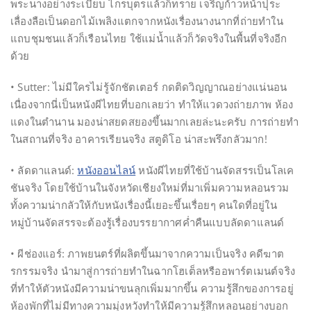
พระนางอย่างระเบียบ ไกรบุตรแล้วก็ทราย เจริญก้าวหน้าปุระ
เลื่องลือเป็นดอกไม้เพลิงแตกจากหนังเรื่องนางนากที่ถ่ายทำใน
แถบชุมชนแล้วก็เรือนไทย ใช้แม่น้ำแล้วก็วัดจริงในพื้นที่จริงอีก
ด้วย
• Sutter: ไม่มีใครไม่รู้จักชัตเตอร์ กดติดวิญญาณอย่างแน่นอน
เนื่องจากนี่เป็นหนังผีไทยที่บอกเลยว่า ทำให้แวดวงถ่ายภาพ ห้อง
แดงในตำนาน มองน่าสยดสยองขึ้นมากเลยล่ะนะครับ การถ่ายทำ
ในสถานที่จริง อาคารเรียนจริง สตูดิโอ น่าสะพรึงกลัวมาก!
• ลัดดาแลนด์:
หนังออนไลน์
หนังผีไทยที่ใช้บ้านจัดสรรเป็นโลเค
ชันจริง โดยใช้บ้านในจังหวัดเชียงใหม่ที่มาเพิ่มความหลอนรวม
ทั้งความน่ากลัวให้กับหนังเรื่องนี้เยอะขึ้นเรื่อยๆ คนใดที่อยู่ใน
หมู่บ้านจัดสรรจะต้องรู้เรื่องบรรยากาศค่ำคืนแบบลัดดาแลนด์
• ผีช่องแอร์: ภาพยนตร์ที่ผลิตขึ้นมาจากความเป็นจริง คดีฆาต
รกรรมจริง นำมาสู่การถ่ายทำในฉากโฮเต็ลหรืออพาร์ตเมนต์จริง
ที่ทำให้ตัวหนังมีความน่าขนลุกเพิ่มมากขึ้น ความรู้สึกของการอยู่
ห้องพักที่ไม่มีทางความมุ่งหวังทำให้มีความรู้สึกหลอนอย่างบอก