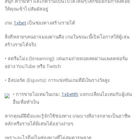
สนุก ความท้า และก็ความเป็นไปได้ใหม่ๆโลกของเกมกำลังคอย
ให้คุณเข้าไปสัมผัสอยู่
เกม
1xbet
เป็นช่องทางสร้างรายได้
สิ่งที่หลายๆคนอาจมองผ่านคือ เกมในขณะนี้เปิดโอกาสให้ผู้เล่น
สร้างรายได้จริง
• สตรีมไม่ง (Streaming): เล่นเกมถ่ายทอดสดผ่านแพลตฟอร์ม
อย่าง YouTube หรือ Twitch
• อีสปอร์ต (Esports): การแข่งขันเกมที่มีเงินรางวัลสูง
• การขายไอเทมในเกม:
1xbetth
แลกเปลี่ยนไอเทมกับผู้เล่น
อื่นเพื่อทำเงิน
หากคุณมีฝีมือและรู้จักใช้ช่องทาง เกมบางทีอาจกลายเป็นอาชีพ
หลักหรือรายได้พิเศษได้อย่างง่ายๆ
เพราะอะไรถึงเป็นช่องทางที่ไม่สมควรพลาด