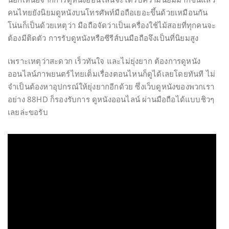
คนไทยยังนิยมดูหนังบนโทรศัพท์มือถือเยอะขึ้นด้วยเหมือนกัน
โน่นก็เป็นด้วยเหตุว่า มือถือจัดว่าเป็นเครื่องใช้ไม้สอยที่ทุกคนจะ
ต้องมีติดตัว การรับดูหนังหรือซีรีส์บนมือถือจึงเป็นที่นิยมสูง
เพราะเหตุว่าสะดวก เร็วทันใจ และไม่ยุ่งยาก ต้องการดูหนัง
ออนไลน์ภาพยนตร์ไทยเต็มเรื่องตอนไหนก็ดูได้เลยโดยทันที ไม่
จำเป็นต้องหาอุปกรณ์ให้ยุ่งยากอีกด้วย ซึ่งเว็บดูหนังของพวกเรา
อย่าง 88HD ก็รองรับการ ดูหนังออนไลน์ ผ่านมือถือได้แบบชิวๆ
เลยล่ะขอรับ