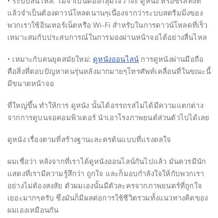
• ระบบลื่นไหล: ไม่จำเป็นต้องกลุ้มใจว่าจะ ดูหนัง หรือซีรีส์ทั้งที
แล้วจำเป็นต้องดาวน์โหลดนานๆเนื่องจากว่าระบบสตรีมมิ่งของ
พวกเราใช้อินเทอร์เน็ตหรือ Wi-Fi สำหรับในการดาวน์โหลดที่เร็ว
เหมาะสมกับประสบการณ์ในการมองผ่านหน้าจอได้อย่างลื่นไหล
• เหมาะกับคนยุคสมัยใหม่:
ดูหนังออนไลน์
การดูหนังผ่านมือถือ
คือสิ่งที่ตอบปัญหาคนรุ่นหลังมากมายๆโทรศัพท์เคลื่อนที่ในขณะนี้
มีขนาดหน้าจอ
ที่ใหญ่ขึ้น ทำให้การ ดูหนัง นั้นได้อรรถรสไม่ได้มีความแตกต่าง
จากการดูบนจอคอมพิวเตอร์ นำเอาโรงภาพยนต์ส่วนตัวไปได้เลย
ดูหนัง เรื่องตามที่สร้างฐานะละครต้นแบบที่แรงดลใจ
ผมเชื่อว่า หลังจากที่เราได้ดูหนังออนไลน์กันไปแล้ว มันควรมีนัก
แสดงที่เรามีความรู้สึกว่า ถูกใจ และก็มอบกำลังใจให้กับพวกเรา
อย่างไม่ต้องสงสัย ตัวผมเองนั้นมีตัวละครจากภาพยนตร์ที่ถูกใจ
เยอะมากๆครับ ซึ่งมันก็มีผลต่อการใช้ชีวิตรวมทั้งแนวทางคิดของ
ผมเองเหมือนกัน