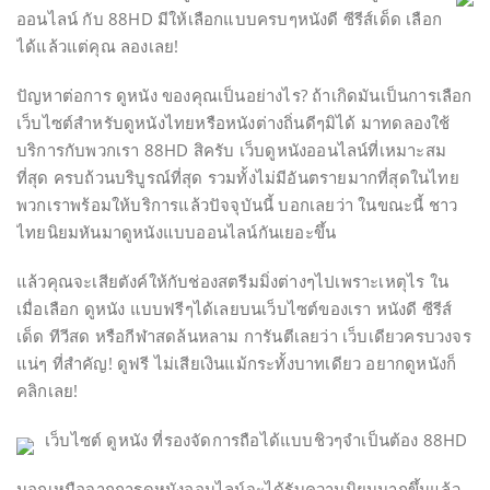
ออนไลน์ กับ 88HD มีให้เลือกแบบครบๆหนังดี ซีรีส์เด็ด เลือก
ได้แล้วแต่คุณ ลองเลย!
ปัญหาต่อการ ดูหนัง ของคุณเป็นอย่างไร? ถ้าเกิดมันเป็นการเลือก
เว็บไซต์สำหรับดูหนังไทยหรือหนังต่างถิ่นดีๆมิได้ มาทดลองใช้
บริการกับพวกเรา 88HD สิครับ เว็บดูหนังออนไลน์ที่เหมาะสม
ที่สุด ครบถ้วนบริบูรณ์ที่สุด รวมทั้งไม่มีอันตรายมากที่สุดในไทย
พวกเราพร้อมให้บริการแล้วปัจจุบันนี้ บอกเลยว่า ในขณะนี้ ชาว
ไทยนิยมหันมาดูหนังแบบออนไลน์กันเยอะขึ้น
แล้วคุณจะเสียตังค์ให้กับช่องสตรีมมิ่งต่างๆไปเพราะเหตุไร ใน
เมื่อเลือก ดูหนัง แบบฟรีๆได้เลยบนเว็บไซต์ของเรา หนังดี ซีรีส์
เด็ด ทีวีสด หรือกีฬาสดล้นหลาม การันตีเลยว่า เว็บเดียวครบวงจร
แน่ๆ ที่สำคัญ! ดูฟรี ไม่เสียเงินแม้กระทั้งบาทเดียว อยากดูหนังก็
คลิกเลย!
เว็บไซต์ ดูหนัง ที่รองจัดการถือได้แบบชิวๆจำเป็นต้อง 88HD
นอกเหนือจากการดูหนังออนไลน์จะได้รับความนิยมมากขึ้นแล้ว