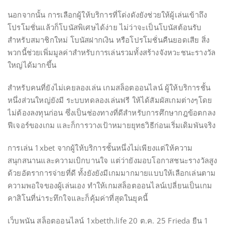
นอกจากนั้น การเลือกผู้ให้บริการที่โด่งดังยังช่วยให้ผู้เล่นเข้าถึง
โปรโมชั่นแล้วก็โบนัสพิเศษได้ง่าย ไม่ว่าจะเป็นโบนัสต้อนรับ
สำหรับสมาชิกใหม่ โบนัสฝากเงิน หรือโปรโมชั่นคืนยอดเสีย สิ่ง
พวกนี้ช่วยเพิ่มมูลค่าสำหรับการเล่นรวมทั้งสร้างจังหวะชนะรางวัล
ใหญ่ได้มากขึ้น
สำหรับคนที่ยังไม่เคยลองเล่น เกมสล็อตออนไลน์ ผู้ให้บริการชั้น
หนึ่งส่วนใหญ่ยังมี ระบบทดลองเล่นฟรี ให้ได้สัมผัสเกมต่างๆโดย
ไม่ต้องลงทุนก่อน ซึ่งเป็นช่องทางที่ดีสำหรับการศึกษากฎข้อตกลง
ฟีเจอร์ของเกม และก็การวางเป้าหมายยุทธวิธีก่อนเริ่มเดิมพันจริง
การเล่น 1xbet จากผู้ให้บริการชั้นหนึ่งไม่เพียงแต่ให้ความ
สนุกสนานและความเบิกบานใจ แต่ว่ายังมอบโอกาสชนะรางวัลสูง
ด้วยอัตราการจ่ายที่ดี ทั้งยังยังมีเกมมากมายแบบให้เลือกเล่นตาม
ความพอใจของผู้เล่นเอง ทำให้เกมสล็อตออนไลน์เปลี่ยนเป็นเกม
คาสิโนที่น่าระทึกใจและก็คุ้มค่าที่สุดในยุคนี้
เว็บพนัน สล็อตออนไลน์ 1xbetth.life 20 ต.ค. 25 Frieda ยืน 1