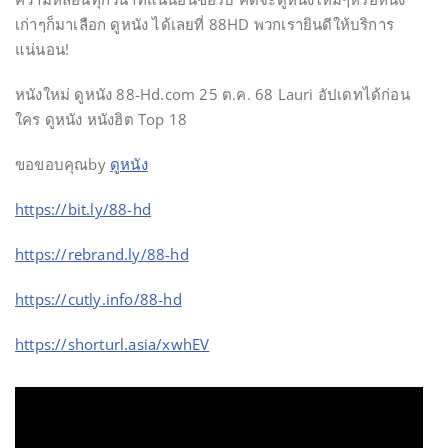
เก่าๆก็มาเลือก ดูหนัง ได้เลยที่ 88HD พวกเรายินดีให้บริการ
แน่นอน!
หนังใหม่ ดูหนัง 88-Hd.com 25 ต.ค. 68 Lauri อัปเดทได้ก่อน
ใคร ดูหนัง หนังฮิต Top 18
ขอขอบคุณby
ดูหนัง
https://bit.ly/88-hd
https://rebrand.ly/88-hd
https://cutly.info/88-hd
https://shorturl.asia/xwhEV