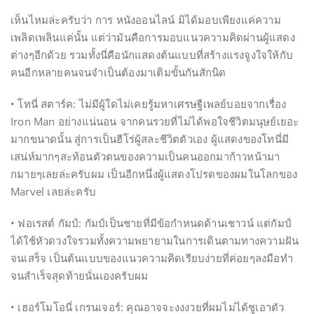
เห็นไหมล่ะครับว่า การ หนังออนไลน์ มิได้มอบเพียงแค่ความ
เพลิดเพลินแค่นั้น แต่ว่ามันคือการมอบแนวความคิดผ่านผู้แสดง
ต่างๆอีกด้วย รวมทั้งนี่คือนักแสดงต้นแบบที่สร้างแรงจูงใจให้กับ
คนอีกหลายคนจนจำเป็นต้องมาเติมขั้นกันสักนิด
• โทนี่ สตาร์ค: ไม่มีผู้ใดไม่เคยรู้มหาเศรษฐีเพลย์บอยจากเรื่อง
Iron Man อย่างแน่นอน จากคนรวยที่ไม่ได้พอใจชีวิตมนุษย์เยอะ
มากขนาดนั้น สู่การเป็นฮีโร่ผู้สละชีวิตตัวเอง ผู้แสดงของโทนี่มี
เสน่ห์มากๆสะท้อนตัวตนของความเป็นคนออกมาก้าวหน้ามา
กมายๆเลยล่ะครับผม เป็นอีกหนึ่งผู้แสดงโปรดของผมในโลกของ
Marvel เลยล่ะครับ
• ฟอเรสต์ กัมป์: กัมป์เป็นชายที่มีข้อกำหนดด้านเชาวน์ แต่กัมป์
ได้ใช้หัวดวงใจรวมทั้งความพยายามในการเดินตามทางความฝัน
จนเสร็จ เป็นต้นแบบของแนวความคิดเรียบง่ายที่ค่อยๆลงมือทำ
จนสำเร็จสุดท้ายนั่นเองครับผม
• เฮอร์โมโอนี่ เกรนเจอร์: คุณอาจจะงงงวยที่ผมไม่ได้ชูเอาตัว