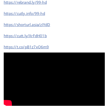
https://rebrand.ly/99-hd
https://cutly.info/99-hd
https://shorturl.asia/zIYdD
https://cutt.ly/XrFdH01b
https://t.co/pB1z7xO6m9