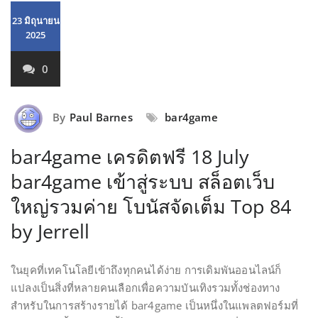
23 มิถุนายน
2025
0
By
Paul Barnes
bar4game
bar4game เครดิตฟรี 18 July
bar4game เข้าสู่ระบบ สล็อตเว็บ
ใหญ่รวมค่าย โบนัสจัดเต็ม Top 84
by Jerrell
ในยุคที่เทคโนโลยีเข้าถึงทุกคนได้ง่าย การเดิมพันออนไลน์ก็
แปลงเป็นสิ่งที่หลายคนเลือกเพื่อความบันเทิงรวมทั้งช่องทาง
สำหรับในการสร้างรายได้ bar4game เป็นหนึ่งในแพลตฟอร์มที่