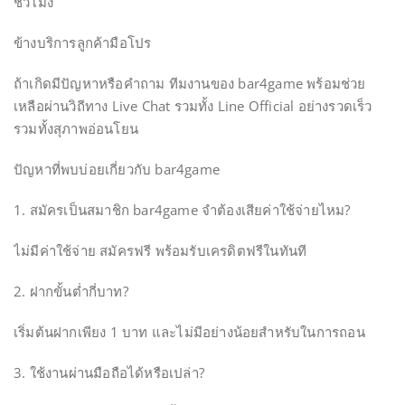
ชั่วโมง
ข้างบริการลูกค้ามือโปร
ถ้าเกิดมีปัญหาหรือคำถาม ทีมงานของ bar4game พร้อมช่วย
เหลือผ่านวิถีทาง Live Chat รวมทั้ง Line Official อย่างรวดเร็ว
รวมทั้งสุภาพอ่อนโยน
ปัญหาที่พบบ่อยเกี่ยวกับ bar4game
1. สมัครเป็นสมาชิก bar4game จำต้องเสียค่าใช้จ่ายไหม?
ไม่มีค่าใช้จ่าย สมัครฟรี พร้อมรับเครดิตฟรีในทันที
2. ฝากขั้นต่ำกี่บาท?
เริ่มต้นฝากเพียง 1 บาท และไม่มีอย่างน้อยสำหรับในการถอน
3. ใช้งานผ่านมือถือได้หรือเปล่า?