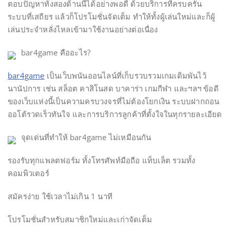
ตอบปัญหาทั้งสองด้านนี้ได้อย่างพอดี ด้วยบริการที่ครบครัน
ระบบที่เสถียร แล้วก็โปรโมชั่นจัดเต็ม ทำให้ทั้งผู้เล่นใหม่และก็ผู้
เล่นประจำหลั่งไหลเข้ามาใช้งานอย่างต่อเนื่อง
bar4game คืออะไร?
bar4game
เป็นเว็บพนันออนไลน์ที่เก็บรวบรวมเกมเดิมพันไว้
นานัปการ เช่น สล็อต คาสิโนสด บาคาร่า เกมกีฬา และฯลฯ ข้อดี
ของเว็บแห่งนี้เป็นความครบวงจรที่ไม่ต้องโยกเงิน ระบบฝากถอน
ออโต้รวดเร็วทันใจ และการบริการลูกค้าที่ตั้งใจในทุกรายละเอียด
จุดเด่นที่ทำให้ bar4game ไม่เหมือนกัน
รองรับทุกแพลตฟอร์ม ทั้งโทรศัพท์มือถือ แท็บเล็ต รวมทั้ง
คอมพิวเตอร์
สมัครง่าย ใช้เวลาไม่เกิน 1 นาที
โปรโมชั่นสำหรับสมาชิกใหม่และเก่าจัดเต็ม