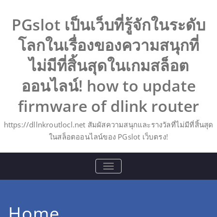
Skip
to
PGslot เป็นเว็บที่รู้จักในระดับ
content
โลกในเรื่องของความสนุกที่
ไม่มีที่สิ้นสุดในเกมสล็อต
ออนไลน์! how to update
firmware of dlink router
https://dllnkroutlocl.net สัมผัสความสนุกและรางวัลที่ไม่มีที่สิ้นสุด
ในสล็อตออนไลน์ของ PGslot เว็บตรง!
TOGGLE
NAVIGATION
Home