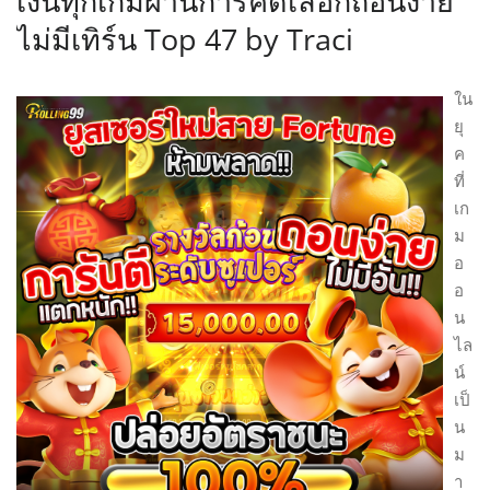
เงินทุกเกมผ่านการคัดเลือกถอนง่าย
ไม่มีเทิร์น Top 47 by Traci
ใน
ยุ
ค
ที่
เก
ม
อ
อ
น
ไล
น์
เป็
น
ม
า