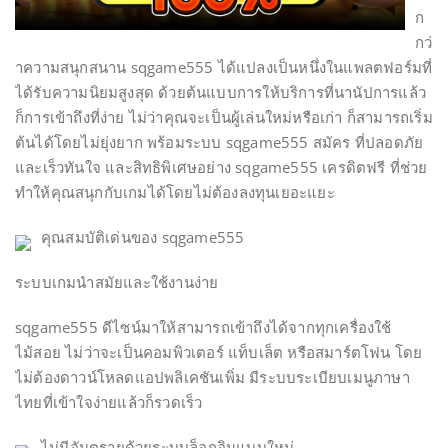
ก
กว่
าความสนุกสนาน sqgame555 ได้แปลงเป็นหนึ่งในแพลตฟอร์มที่
ได้รับความนิยมสูงสุด ด้วยต้นแบบการให้บริการที่นานัปการแล้ว
ก็การเข้าถึงที่ง่าย ไม่ว่าคุณจะเป็นผู้เล่นใหม่หรือเก่า ก็สามารถเริ่ม
ต้นได้โดยไม่ยุ่งยาก พร้อมระบบ sqgame555 สมัคร ที่ปลอดภัย
และเร็วทันใจ และสิทธิพิเศษอย่าง sqgame555 เครดิตฟรี ที่ช่วย
ทำให้คุณสนุกกับเกมได้โดยไม่ต้องลงทุนเยอะแยะ
คุณสมบัติเด่นของ sqgame555
ระบบเกมนำสมัยและใช้งานง่าย
sqgame555 ดีไซน์มาให้สามารถเข้าถึงได้จากทุกเครื่องใช้
ไม้สอย ไม่ว่าจะเป็นคอมพิวเตอร์ แท็บเล็ต หรือสมาร์ตโฟน โดย
ไม่ต้องดาวน์โหลดแอปพลิเคชันเพิ่ม มีระบบระเบียบเมนูภาษา
ไทยที่เข้าใจง่ายแล้วก็รวดเร็ว
ไม่มีอันตรายด้วยระบบล็อกอินแบบใหม่