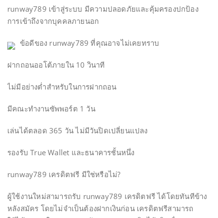
runway789 เข้าสู่ระบบ มีความปลอดภัยและคุ้มครองปกป้อง
การเข้าถึงจากบุคคลภายนอก
ข้อดีของ runway789 ที่คุณอาจไม่เคยทราบ
ฝากถอนออโต้ภายใน 10 วินาที
ไม่มีอย่างต่ำสำหรับในการฝากถอน
มีคณะทำงานซัพพอร์ต 1 วัน
เล่นได้ตลอด 365 วัน ไม่มีวันปิดเปลี่ยนแปลง
รองรับ True Wallet และธนาคารชั้นหนึ่ง
runway789 เครดิตฟรี มีใช่หรือไม่?
ผู้ใช้งานใหม่สามารถรับ runway789 เครดิตฟรี ได้โดยทันทีข้าง
หลังสมัคร โดยไม่จำเป็นต้องฝากเงินก่อน เครดิตฟรีสามารถ