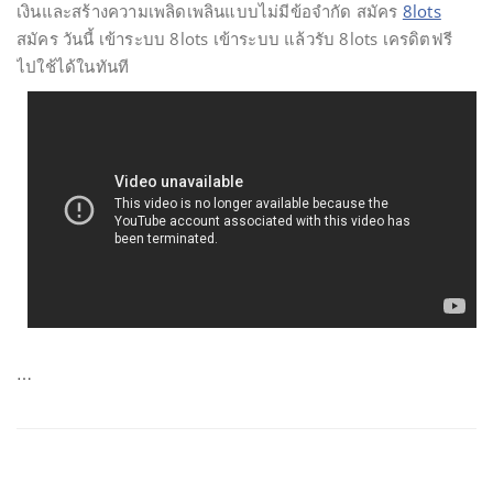
เงินและสร้างความเพลิดเพลินแบบไม่มีข้อจำกัด สมัคร
8lots
สมัคร วันนี้ เข้าระบบ 8lots เข้าระบบ แล้วรับ 8lots เครดิตฟรี
ไปใช้ได้ในทันที
…