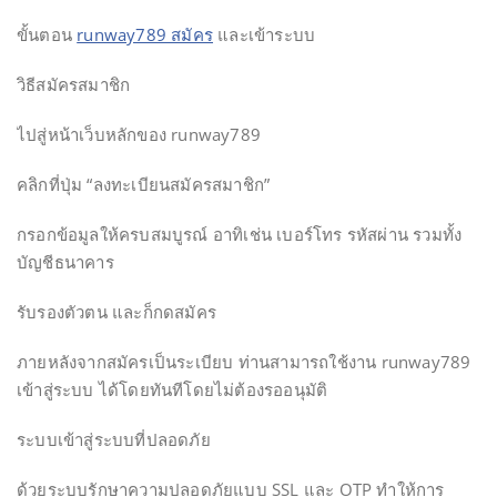
ขั้นตอน
runway789 สมัคร
และเข้าระบบ
วิธีสมัครสมาชิก
ไปสู่หน้าเว็บหลักของ runway789
คลิกที่ปุ่ม “ลงทะเบียนสมัครสมาชิก”
กรอกข้อมูลให้ครบสมบูรณ์ อาทิเช่น เบอร์โทร รหัสผ่าน รวมทั้ง
บัญชีธนาคาร
รับรองตัวตน และก็กดสมัคร
ภายหลังจากสมัครเป็นระเบียบ ท่านสามารถใช้งาน runway789
เข้าสู่ระบบ ได้โดยทันทีโดยไม่ต้องรออนุมัติ
ระบบเข้าสู่ระบบที่ปลอดภัย
ด้วยระบบรักษาความปลอดภัยแบบ SSL และ OTP ทำให้การ