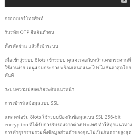
กรอกเบอร์โทรศัพท์
รับรหัส OTP ยืนยันตัวตน
ตั้งรหัสผ่าน แล้วก็เข้าระบบ
เมื่อเข้าสู่ระบบ 8lots เข้าระบบ คุณจะเจอกับหน้าแดชกระดานที่
ใช้งานง่าย เมนูแจ่มกระจ่าง พร้อมเสนอแนะโปรโมชั่นล่าสุดโดย
ทันที
ระบบความปลอดภัยระดับแนวหน้า
การเข้ารหัสข้อมูลแบบ SSL
แพลตฟอร์ม 8lots ใช้ระบบป้องกันข้อมูลแบบ SSL 256-bit
encryption ที่ได้รับการรับรองจากต่างประเทศ ทำให้ทุกแนวทาง
การทำธุรกรรมรวมทั้งข้อมูลส่วนตัวของคุณไม่เป็นอันตรายสูงสุด