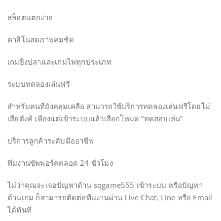
สล็อตแตกง่าย
คาสิโนสดภาพคมชัด
เกมยิงปลาและเกมไพ่ทุกประเภท
ระบบทดลองเล่นฟรี
สำหรับคนที่ยังคลุมเคลือ สามารถใช้บริการทดลองเล่นฟรีโดยไม่
เสียตังค์ เพียงแต่เข้าระบบแล้วเลือกโหมด “ทดสอบเล่น”
บริการลูกค้าระดับมืออาชีพ
ทีมงานซัพพอร์ตตลอด 24 ชั่วโมง
ไม่ว่าคุณจะเจอปัญหาด้าน sqgame555 เข้าระบบ หรือปัญหา
ด้านเกม ก็สามารถติดต่อทีมงานผ่าน Live Chat, Line หรือ Email
ได้ทันที