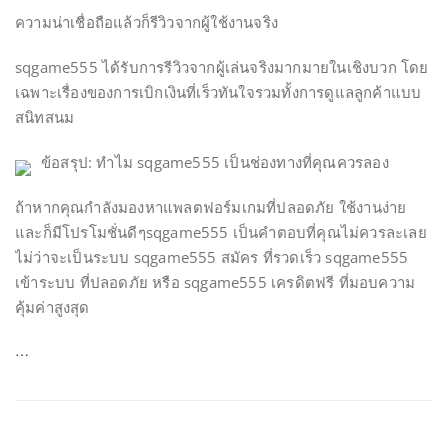
ความน่าเชื่อถือแล้วก็รีวิวจากผู้ใช้งานจริง
sqgame555 ได้รับการรีวิวจากผู้เล่นจริงมากมายในเชิงบวก โดย
เฉพาะเรื่องของการเบิกเงินที่เร็วทันใจรวมทั้งการดูแลลูกค้าแบบ
สนิทสนม
ข้อสรุป: ทำไม sqgame555 เป็นช่องทางที่คุณควรลอง
ถ้าหากคุณกำลังมองหาแพลตฟอร์มเกมที่ปลอดภัย ใช้งานง่าย
และก็มีโปรโมชั่นดีๆsqgame555 เป็นคำตอบที่คุณไม่ควรละเลย
ไม่ว่าจะเป็นระบบ sqgame555 สมัคร ที่รวดเร็ว sqgame555
เข้าระบบ ที่ปลอดภัย หรือ sqgame555 เครดิตฟรี ที่มอบความ
คุ้มค่าสูงสุด
…