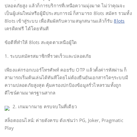
ปลอดภัยสูง แล้วก็การบริการที่เหนือความมุ่งมาด ไม่ว่าคุณจะ
เป็นผู้เล่นใหม่หรือผู้มีประสบการณ์ ก็สามารถ 8lots สมัคร รวมทั้ง
8lots เข้าสู่ระบบ เพื่อสัมผัสกับความสนุกสนานแล้วก็รับ
8lots
เครดิตฟรี ได้โดยทันที
ข้อดีที่ทำให้ 8lots สะดุดตาเหนือผู้ใด
1. ระบบสมัครสมาชิกที่รวดเร็วและปลอดภัย
เพียงแค่กรอกเบอร์โทรศัพท์ คอยรับ OTP แล้วตั้งค่ารหัสผ่าน ก็
สามารถเริ่มต้นเล่นได้ทันทีโดยไม่ต้องยืนยันเอกสารใดๆระบบมี
ความปลอดภัยสูงสุด คุ้มครองปกป้องข้อมูลรั่วไหลรวมทั้งถูก
ดีไซน์ตามมาตรฐานสากล
2. เกมมากมาย ครบจบในที่เดียว
สล็อตออนไลน์: ค่ายดังครบ ดังเช่นว่า PG, Joker, Pragmatic
Play