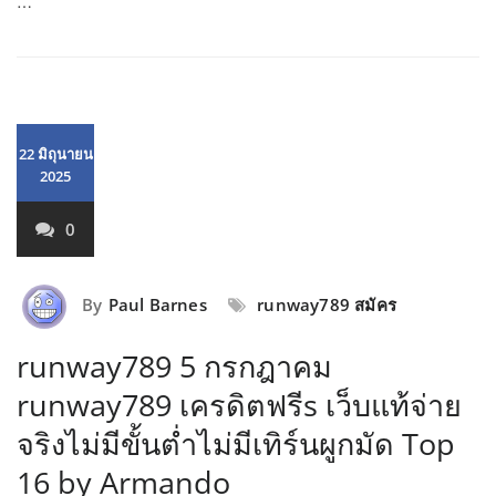
…
22 มิถุนายน
2025
0
By
Paul Barnes
runway789 สมัคร
runway789 5 กรกฎาคม
runway789 เครดิตฟรีs เว็บแท้จ่าย
จริงไม่มีขั้นต่ำไม่มีเทิร์นผูกมัด Top
16 by Armando