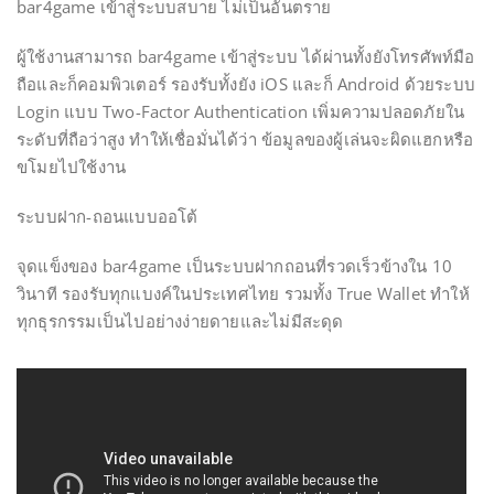
bar4game เข้าสู่ระบบสบาย ไม่เป็นอันตราย
ผู้ใช้งานสามารถ bar4game เข้าสู่ระบบ ได้ผ่านทั้งยังโทรศัพท์มือ
ถือและก็คอมพิวเตอร์ รองรับทั้งยัง iOS และก็ Android ด้วยระบบ
Login แบบ Two-Factor Authentication เพิ่มความปลอดภัยใน
ระดับที่ถือว่าสูง ทำให้เชื่อมั่นได้ว่า ข้อมูลของผู้เล่นจะผิดแฮกหรือ
ขโมยไปใช้งาน
ระบบฝาก-ถอนแบบออโต้
จุดแข็งของ bar4game เป็นระบบฝากถอนที่รวดเร็วข้างใน 10
วินาที รองรับทุกแบงค์ในประเทศไทย รวมทั้ง True Wallet ทำให้
ทุกธุรกรรมเป็นไปอย่างง่ายดายและไม่มีสะดุด