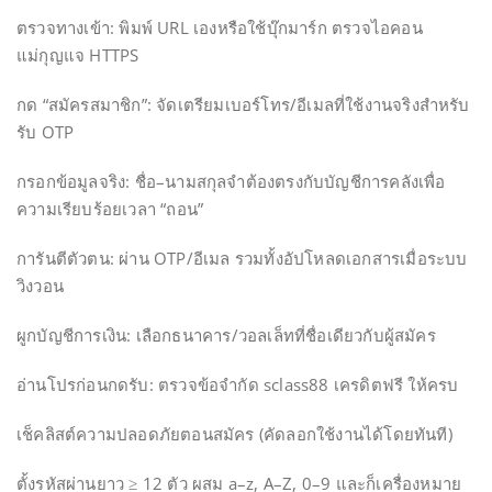
ตรวจทางเข้า: พิมพ์ URL เองหรือใช้บุ๊กมาร์ก ตรวจไอคอน
แม่กุญแจ HTTPS
กด “สมัครสมาชิก”: จัดเตรียมเบอร์โทร/อีเมลที่ใช้งานจริงสำหรับ
รับ OTP
กรอกข้อมูลจริง: ชื่อ–นามสกุลจำต้องตรงกับบัญชีการคลังเพื่อ
ความเรียบร้อยเวลา “ถอน”
การันตีตัวตน: ผ่าน OTP/อีเมล รวมทั้งอัปโหลดเอกสารเมื่อระบบ
วิงวอน
ผูกบัญชีการเงิน: เลือกธนาคาร/วอลเล็ทที่ชื่อเดียวกับผู้สมัคร
อ่านโปรก่อนกดรับ: ตรวจข้อจำกัด sclass88 เครดิตฟรี ให้ครบ
เช็คลิสต์ความปลอดภัยตอนสมัคร (คัดลอกใช้งานได้โดยทันที)
ตั้งรหัสผ่านยาว ≥ 12 ตัว ผสม a–z, A–Z, 0–9 และก็เครื่องหมาย