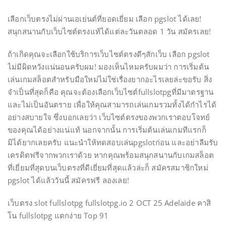
เลือกเว็บตรงไม่ผ่านเอเย่นต์ที่ยอดเยี่ยม เลือก pgslot ได้เลย!
สนุกสนานกับเว็บไซต์ตรงแท้ได้แต่ละวันตลอด 1 วัน สมัครเลย!
ถ้าเกิดคุณจะเลือกใช้บริการเว็บไซต์ตรงดีๆสักเว็บ เลือก pgslot
ไม่มีผิดหวังแน่นอนครับผม! มองเห็นไหมครับผมว่า การเริ่มต้น
เล่นเกมสล็อตสำหรับมือใหม่ไม่ใช่เรื่องยากอะไรเลยล่ะขอรับ สิ่ง
จำเป็นที่สุดก็คือ คุณจะต้องเลือกเว็บไซต์fullslotpgที่มีมาตรฐาน
และไม่เป็นอันตราย เพื่อให้คุณสามารถเล่นเกมรวมทั้งได้กำไรได้
อย่างสบายใจ ซึ่งบอกเลยว่า เว็บไซต์ตรงของพวกเราตอบโจทย์
ของคุณได้อย่างแน่แท้ นอกจากนั้น การเริ่มต้นเล่นเกมทีแรกก็
มิได้ยากเลยครับ แนะนำให้ทดสอบเล่นpgslotก่อน และอย่าลืมรับ
เครดิตฟรีจากพวกเราด้วย หากคุณพร้อมสนุกสนานกับเกมสล็อต
ที่เยี่ยมที่สุดบนเว็บตรงที่ดีเยี่ยมที่สุดแล้วล่ะก็ สมัครสมาชิกใหม่
pgslot ได้แล้ววันนี้ สมัครฟรี ลองเลย!
เว็บตรง slot fullslotpg fullslotpg.io 2 OCT 25 Adelaide คาสิ
โน fullslotpg แตกง่าย Top 91