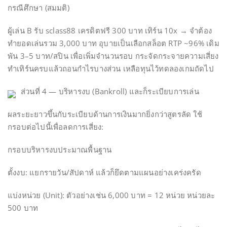
กรณีศึกษา (สมมติ)
ผู้เล่น B รับ sclass88 เครดิตฟรี 300 บาท เทิร์น 10x → จำต้อง
ทำยอดเล่นรวม 3,000 บาท อุบายเป็นเลือกสล็อต RTP ~96% เดิม
พัน 3–5 บาท/สปิน เพื่อเพิ่มจำนวนรอบ กระจัดกระจายความเสี่ยง
ทำเทิร์นครบแล้วถอนกำไรบางส่วน เหลือทุนไว้ทดลองเกมถัดไป
ส่วนที่ 4 — บริหารงบ (Bankroll) และก็ระเบียบการเล่น
ผลระยะยาวขึ้นกับระเบียบด้านการเงินมากยิ่งกว่าสูตรลัด ใช้
กรอบต่อไปนี้เพื่อลดการเสี่ยง:
กรอบบริหารงบประมาณพื้นฐาน
ตั้งงบ: แยกรายวัน/สัปดาห์ แล้วก็ยึดตามแผนอย่างเคร่งครัด
แบ่งหน่วย (Unit): ตัวอย่างเช่น 6,000 บาท = 12 หน่วย หน่วยละ
500 บาท