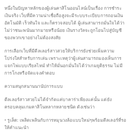
หนึ่งในปัญหาหลักของผู้เล่นคาสิโนออนไลน์เป็นเรื่อง การชำระ
เงินจริง เว็บที่มีความน่าเชื่อถือสูงจะมีระบบระเบียบการถอนเงิน
อัตโนมัติ เร็วทันใจ และก็ตรวจสอบได้ ผู้เล่นสามารถมั่นใจได้ว่า
ไม่ว่าชนะพนันมากมายหรือน้อย เงินรางวัลจะถูกโอนไปสู่บัญชี
ของพวกเขาอย่างไม่ต้องสงสัย
การเลือกเว็บที่มีดีลเลอร์สาวสวยให้บริการยังช่วยเพิ่มความ
โปร่งใสสำหรับการเล่น เพราะเหตุว่าผู้เล่นสามารถมองเห็นการ
แจกไพ่แบบเรียลไทม์ ทำให้มั่นอกมั่นใจได้ว่าเกมยุติธรรม ไม่มี
การโกงหรือจัดแจงคำตอบ
ความสนุกสนานนานัปการแบบ
ดีลเลอร์สาวสวยไม่ได้จำกัดแค่บาคาร่าเพียงแค่นั้น แต่ยัง
ครอบคลุมเกมคาสิโนหลากหลายชนิด ดังเช่นว่า
• รูเล็ต: เพลิดเพลินกับการหมุนวงล้อแบบใหม่ๆพร้อมดีลเลอร์ที่รอ
ให้คำแนะนำ