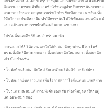
อย่างเข้มงวด ไม่เพียงแค่รูปร่างหุ่นดีและหน้าตาสวยใส แต่ยังรวม
ถึงความสามารถแล้วก็ความชำนิชำนาญสำหรับการพนัน พวกเธอ
สามารถสร้างความสนุกสนานร่าเริงสำหรับเพื่อการเล่น พร้อมทั้ง
ให้บริการอย่างมืออาชีพ ทำให้การพนันไม่ใช่เพียงแค่เกมพนัน แต่
แปลงเป็นประสบการณ์เพลิดเพลินแบบครบวงจร
โปรโมชั่นและสิทธิพิเศษสำหรับสมาชิก
sexyauto168 ให้ความเอาใจใส่กับสมาชิกทุกท่าน มีโปรโมชั่
นรวมทั้งสิทธิพิเศษเยอะแยะ ตั้งแต่สมาชิกใหม่จนกระทั่งสมาชิก
เก่า ตัวอย่างเช่น
• โบนัสต้อนรับสมาชิกใหม่ รับเครดิตฟรีทันทีข้างหลังสมัคร
• โบนัสฝากเงินคราวแรก เพิ่มโอกาสทำกำไรตั้งแต่หนแรกที่ฝาก
• โปรแกรมสะสมแต้มรวมทั้งคืนยอดเสีย เพื่อเพิ่มมูลค่าให้กับผู้
เล่นอย่างสม่ำเสมอ