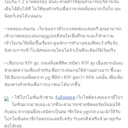
ไม่เกิน 1-2 บาทต่อรอบ มันจะช่วยทำให้คุณสามารถบริหารเงิน
เดิมได้ดิบได้ดี ไม่ใช้ทุนสำหรับเพื่อการเล่นสล็อตมากเกินไป ทุน
น้อยก็เล่นได้แน่นอน
• ทดสอบเล่นเกม: เว็บของเรามีระบบทดสอบเล่นฟรี คุณสามารถ
เข้ามาทดสอบเล่นเกมpgslotที่สนใจเพื่อศึกษาและก็ทำความ
เข้าใจเกมให้เพิ่มขึ้นเรื่อยๆ ดูหลักการทำงานของฟีพบร์ หรือจับ
จังหวะการเข้าโบนัสของเกมโดยไม่จำเป็นที่จะต้องใช้เงินจริง
• เลือกเกม RTP สูง: เกมสล็อตที่ดีควรมีค่า RTP สูง เนื่องจากมันจะ
ช่วยลดความเสี่ยงสำหรับเพื่อการเล่นเกมให้ท่านอย่างมาก ชี้แนะ
ให้เลือกเกมสล็อตจาก pg ที่มีค่า RTP สูงกว่า 96% แค่นั้น เพื่อเพิ่ม
ช่องทางสำหรับเพื่อการเอาชนะได้มากขึ้น
• ใช้โปรโมชั่นเข้าช่วย:
Fullslotpg
เว็บไซต์ตรงของเรามีโปร
โมชั่นมากมายเยอะมากที่จะสามารถช่วยซัพพอร์ตเงินทุนให้
กับคุณ หากคุณพึ่งจะสมัครเป็นสมาชิกใหม่ pgslot แนะนำให้รับ
โปรโมชั่นสมาชิกใหม่ก่อนเลยจ๊ะครับ รับเครดิตฟรีแล้วมาลุยกัน
ต่อได้เลย