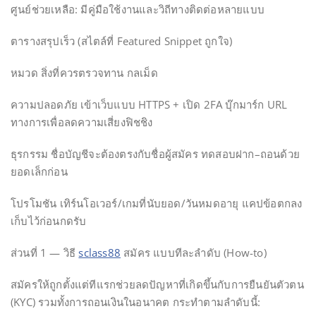
ศูนย์ช่วยเหลือ: มีคู่มือใช้งานและวิถีทางติดต่อหลายแบบ
ตารางสรุปเร็ว (สไตล์ที่ Featured Snippet ถูกใจ)
หมวด สิ่งที่ควรตรวจทาน กลเม็ด
ความปลอดภัย เข้าเว็บแบบ HTTPS + เปิด 2FA บุ๊กมาร์ก URL
ทางการเพื่อลดความเสี่ยงฟิชชิง
ธุรกรรม ชื่อบัญชีจะต้องตรงกับชื่อผู้สมัคร ทดสอบฝาก–ถอนด้วย
ยอดเล็กก่อน
โปรโมชัน เทิร์นโอเวอร์/เกมที่นับยอด/วันหมดอายุ แคปข้อตกลง
เก็บไว้ก่อนกดรับ
ส่วนที่ 1 — วิธี
sclass88
สมัคร แบบทีละลำดับ (How-to)
สมัครให้ถูกตั้งแต่ทีแรกช่วยลดปัญหาที่เกิดขึ้นกับการยืนยันตัวตน
(KYC) รวมทั้งการถอนเงินในอนาคต กระทำตามลำดับนี้: