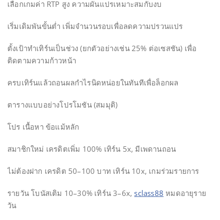
เลือกเกมค่า RTP สูง ความผันแปรเหมาะสมกับงบ
เริ่มเดิมพันขั้นต่ำ เพิ่มจำนวนรอบเพื่อลดความปรวนแปร
ตั้งเป้าทำเทิร์นเป็นช่วง (ยกตัวอย่างเช่น 25% ต่อเซสชัน) เพื่อ
ติดตามความก้าวหน้า
ครบเทิร์นแล้วถอนผลกำไรนิดหน่อยในทันทีเพื่อล็อกผล
ตารางแบบอย่างโปรโมชัน (สมมุติ)
โปร เนื้อหา ข้อแม้หลัก
สมาชิกใหม่ เครดิตเพิ่ม 100% เทิร์น 5x, มีเพดานถอน
ไม่ต้องฝาก เครดิต 50–100 บาท เทิร์น 10x, เกมร่วมรายการ
รายวัน โบนัสเติม 10–30% เทิร์น 3–6x,
sclass88
หมดอายุราย
วัน