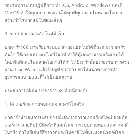
รองรับทุกระบบปฏิบัติการ ทั้ง iOS, Android, Windows และก็
MacOS ทำให้คุณสามารถเล่นได้ทุกที่ทุกเวลา ไม่พลาดโอกาส
สร้างกำไรหากแม้ในขณะสั้นๆ
3. ระบบฝาก-ถอนอัตโนมัติ เร็ว
บาคาร่า168 มาพร้อมระบบฝาก-ถอนอัตโนมัติที่สะดวก รวดเร็ว
ทันใจ ใช้เวลาเพียงแค่ไม่กี่วินาที ทำให้ผู้เล่นสามารถเริ่มเกมได้
โดยทันทีและไม่พลาดโอกาสได้กำไร ยิ่งกว่านั้นยังรองรับการฝาก
ผ่าน True Wallet แล้วก็บัญชีธนาคาร ทำให้แนวทางการทำ
ธุรกรรมสบายและก็ไม่เป็นอันตราย
ประสบการณ์เล่น บาคาร่า168 ที่เหนือระดับ
1. ดีลเลอร์สด ถ่ายทอดสดจากคาสิโนจริง
บาคาร่านำเสนอประสบการณ์เล่นบาคาร่าแบบเรียลไทม์ ด้วยดีล
เลอร์สาวสวยที่ปฏิบัติหน้าที่แจกไพ่ผ่านระบบถ่ายทอดสดจากคาสิ
โนจริง ทำให้ผู้เล่นรู้สึกราวกับอยู่ในคาสิโนชั้นแนวหน้าของโลก