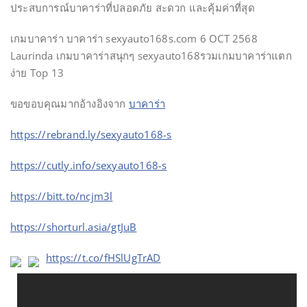
ประสบการณ์บาคาร่าที่ปลอดภัย สะดวก และคุ้มค่าที่สุด
เกมบาคาร่า บาคาร่า sexyauto168s.com 6 OCT 2568
Laurinda เกมบาคาร่าสนุกๆ sexyauto168รวมเกมบาคาร่าแตก
ง่าย Top 13
ขอขอบคุณมากอ้างอิงจาก
บาคาร่า
https://rebrand.ly/sexyauto168-s
https://cutly.info/sexyauto168-s
https://bitt.to/ncjm3l
https://shorturl.asia/gtJuB
https://t.co/fHSlUgTrAD