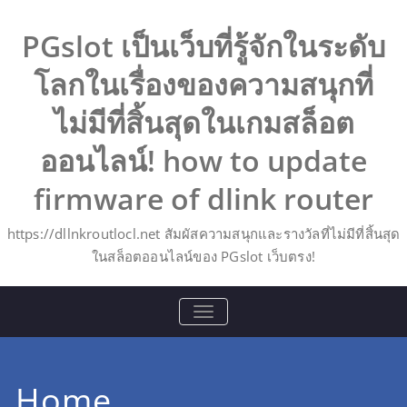
Skip
to
PGslot เป็นเว็บที่รู้จักในระดับ
content
โลกในเรื่องของความสนุกที่
ไม่มีที่สิ้นสุดในเกมสล็อต
ออนไลน์! how to update
firmware of dlink router
https://dllnkroutlocl.net สัมผัสความสนุกและรางวัลที่ไม่มีที่สิ้นสุด
ในสล็อตออนไลน์ของ PGslot เว็บตรง!
TOGGLE
NAVIGATION
Home