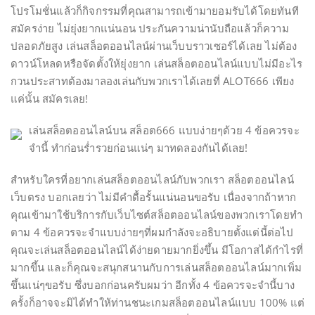
โปรโมชั่นแล้วก็กิจกรรมที่คุณสามารถเข้ามายอมรับได้โดยทันที
สมัครง่าย ไม่ยุ่งยากแน่นอน ประกันความน่านับถือแล้วก็ความ
ปลอดภัยสูง เล่นสล็อตออนไลน์ผ่านเว็บบราวเซอร์ได้เลย ไม่ต้อง
ดาวน์โหลดหรือจัดตั้งให้ยุ่งยาก เล่นสล็อตออนไลน์แบบไม่มีอะไร
กวนประสาทต้องมาลองเล่นกับพวกเราได้เลยที่ ALOT666 เพียง
แค่นั้น สมัครเลย!
เล่นสล็อตออนไลน์บน สล็อต666 แบบง่ายๆด้วย 4 ข้อควรจะ
จำนี้ ทำก่อนร่ำรวยก่อนแน่ๆ มาทดลองกันได้เลย!
สำหรับใครที่อยากเล่นสล็อตออนไลน์กับพวกเรา สล็อตออนไลน์
เว็บตรง บอกเลยว่า ไม่มีคำดื้อรั้นแน่นอนขอรับ เนื่องจากถ้าหาก
คุณเข้ามาใช้บริการกับเว็บไซต์สล็อตออนไลน์ของพวกเราโดยทำ
ตาม 4 ข้อควรจะจำแบบง่ายๆที่ผมกำลังจะอธิบายตั้งแต่นี้ต่อไป
คุณจะเล่นสล็อตออนไลน์ได้ง่ายดายมากยิ่งขึ้น มีโอกาสได้กำไรที่
มากขึ้น และก็คุณจะสนุกสนานกับการเล่นสล็อตออนไลน์มากเพิ่ม
ขึ้นแน่ๆขอรับ ซึ่งบอกก่อนครับผมว่า อีกทั้ง 4 ข้อควรจะจำนี้บาง
ครั้งก็อาจจะมิได้ทำให้ท่านชนะเกมสล็อตออนไลน์แบบ 100% แต่