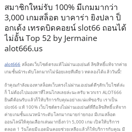
สมาชิกใหม่รับ 100% มีเกมมากว่า
3,000 เกมสล็อต บาคาร่า ยิงปลา ป็
อกเด้ง เทรดบิดคอยน์ slot66 ถอนได้
ไม่อั้น Top 52 by Jermaine
alot666.us
alot666
สล็อตเว็บไซต์ตรงแท้ไม่ผ่านเอเย่นต์ ลิขสิทธิ์แท้จากค่าย
เกมชั้นนำระดับโลกมากไม่น้อยเลยทีเดียว ทดลองได้แล้ววันนี้!
ถ้าคุณกำลังมองหาสล็อตเว็บตรงไม่ผ่านเอเย่นต์ดีๆสักเว็บไซต์ล่ะ
ก็ ไม่ต้องไปมองหาที่ไหนไกลเลยล่ะนะครับ พวกเรา ALOT666
ยินดีต้อนรับแล้วก็ให้บริการกับคุณอย่างแน่แท้ขอรับ เราเป็น
slot66 แท้ 100% เว็บไซต์ตรงไม่ผ่านเอเย่นต์ที่ถือลิขสิทธิ์แท้จาก
ค่ายเกมชั้นแนวหน้าระดับโลกมากมายก่ายกอง มีเกมสล็อต
ออนไลน์ให้คุณเลือกเล่นมากยิ่งกว่า 5,000 เกม เปิดให้บริการ
ตลอด 1 วันโดยมีแอดมินคอยช่วยเหลือแล้วก็ให้บริการกับคุณ มี