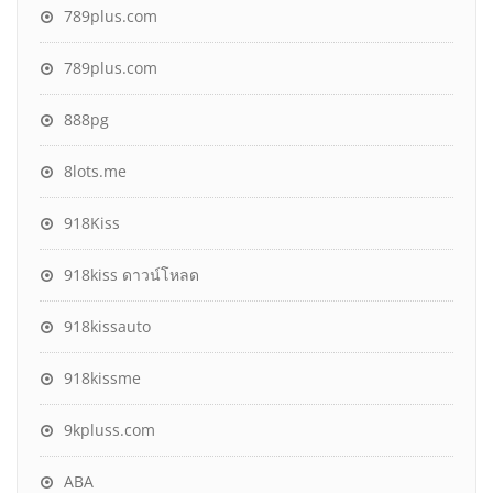
789plus.com
789plus.com
888pg
8lots.me
918Kiss
918kiss ดาวน์โหลด
918kissauto
918kissme
9kpluss.com
ABA