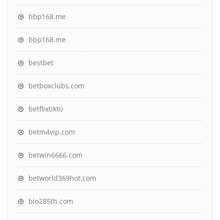
bbp168.me
bbp168.me
bestbet
betboxclubs.com
betflixtikto
betm4vip.com
betwin6666.com
betworld369hot.com
bio285th.com