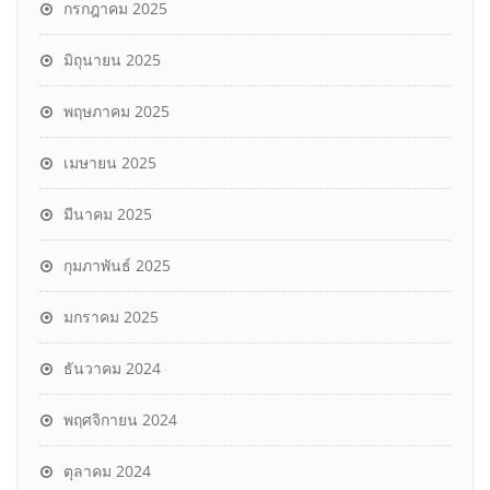
กรกฎาคม 2025
มิถุนายน 2025
พฤษภาคม 2025
เมษายน 2025
มีนาคม 2025
กุมภาพันธ์ 2025
มกราคม 2025
ธันวาคม 2024
พฤศจิกายน 2024
ตุลาคม 2024