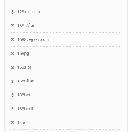
123xos.com
168 สล็อต
1688vegasx.com
168pg
168slot
168สล็อต
188bet
188betth
1xbet