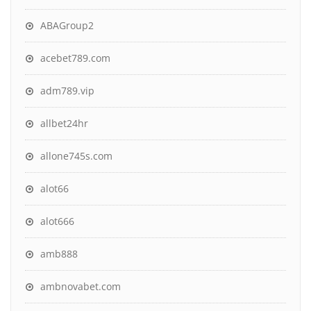
ABAGroup2
acebet789.com
adm789.vip
allbet24hr
allone745s.com
alot66
alot666
amb888
ambnovabet.com