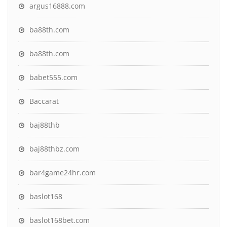
argus16888.com
ba88th.com
ba88th.com
babet555.com
Baccarat
baj88thb
baj88thbz.com
bar4game24hr.com
baslot168
baslot168bet.com