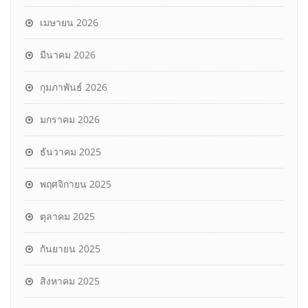
เมษายน 2026
มีนาคม 2026
กุมภาพันธ์ 2026
มกราคม 2026
ธันวาคม 2025
พฤศจิกายน 2025
ตุลาคม 2025
กันยายน 2025
สิงหาคม 2025