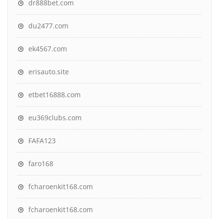
dr888bet.com
du2477.com
ek4567.com
erisauto.site
etbet16888.com
eu369clubs.com
FAFA123
faro168
fcharoenkit168.com
fcharoenkit168.com