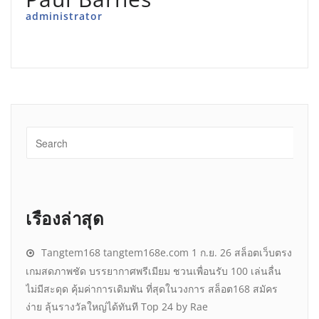
administrator
เรื่องล่าสุด
Tangtem168 tangtem168e.com 1 ก.ย. 26 สล็อตเว็บตรง
เกมสดภาพชัด บรรยากาศพรีเมียม ชวนเพื่อนรับ 100 เล่นลื่น
ไม่มีสะดุด คุ้มค่าการเดิมพัน ที่สุดในวงการ สล็อต168 สมัคร
ง่าย ลุ้นรางวัลใหญ่ได้ทันที Top 24 by Rae