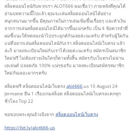
สล็อตออนไลน์กับพวกเรา ALOT666 ผมเชื่อว่า ภายหลังที่คุณได้
อ่านบทความนี้ไปแล้ว คุณจะเล่นสล็อตออนไลน์ได้อย่าง
สนุกสนานมากขึ้น มีคุณภาพในการเล่นเพิ่มขึ้นเรื่อยๆ และทำเงิน
จากการเล่นสล็อตออนไลน์ได้มากขึ้นแน่ๆครับ เป็น 4 ข้อควรจำที่
ผมชี้แนะให้ทดลองนำไปประยุกต์กันเลยล่ะนะครับ สำหรับผู้ใดกัน
แน่ที่อยากเล่นสล็อตออนไลน์กับเรา สล็อตออนไลน์เว็บตรง แล้ว
ล่ะก็ มาลงทะเบียนใหม่กับเราได้เลยค่ะนะครับ สมัครเป็นสมาชิก
ใหม่ฟรี ไม่ต้องจ่ายเงินใดๆก็ตามทั้งสิ้น สมัครกับเว็บตรงไม่ผ่าน
เอเย่นต์ ปลอดภัย 100% แน่ๆขอรับ มาลงทะเบียนสมัครสมาชิก
ใหม่กันเยอะมากๆครับ
สล็อตฟรี สล็อตออนไลน์เว็บตรง
alot666
.us 10 August 24
Jermaine ยืน 1 เรื่องเกมสล็อต สล็อตออนไลน์เว็บตรงแตกทุก
ชั่วโมง Top 22
ขอขอบพระคุณอ้างอิงจาก
สล็อตออนไลน์เว็บตรง
https://bit.ly/alot666-us