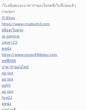
เว็บสล็อตและบาคาร่าของโครตดีเว็บนี้เล่นแล้ว
รวยจัดๆ
918kiss
https://www.madoohd.com
สล็อตเว็บตรง
sa gaming
joker123
ดูหนัง
https://www.pussy888play.com
พุซซี่888
บาคาร่าออนไลน์
pg slot
pg slot
pg99
pg slot
live22
ดูหนัง
ดูหนังฟรี