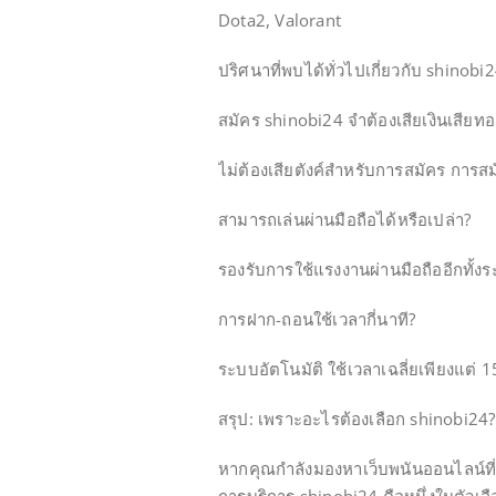
Dota2, Valorant
ปริศนาที่พบได้ทั่วไปเกี่ยวกับ shinobi
สมัคร shinobi24 จำต้องเสียเงินเสียท
ไม่ต้องเสียตังค์สำหรับการสมัคร การสม
สามารถเล่นผ่านมือถือได้หรือเปล่า?
รองรับการใช้แรงงานผ่านมือถืออีกทั้งร
การฝาก-ถอนใช้เวลากี่นาที?
ระบบอัตโนมัติ ใช้เวลาเฉลี่ยเพียงแต่ 
สรุป: เพราะอะไรต้องเลือก shinobi24?
หากคุณกำลังมองหาเว็บพนันออนไลน์ที่
การบริการ shinobi24 คือหนึ่งในตัวเลื