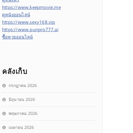
https://www.keepmovie.me
ดูหนังออนไลน์
https://www.sexy168.vip
https://www.punpro777.ai
ซื้อหวยออนไลน์
คลังเก็บ
กรกฎาคม 2026
มิถุนายน 2026
พฤษภาคม 2026
เมษายน 2026