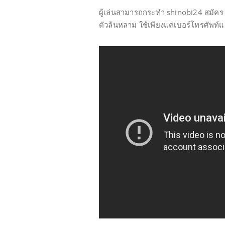
ผู้เล่นสามารถกระทำ shinobi24 สมัคร ไ
ตัวล้นหลาม ใช้เพียงแค่เบอร์โทรศัพท์แล