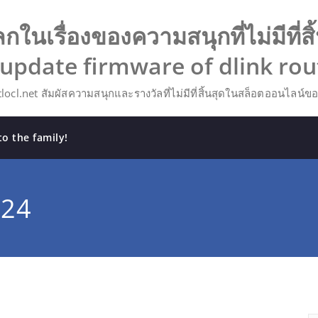
บโลกในเรื่องของความสนุกที่ไม่มีท
 update firmware of dlink rou
locl.net สัมผัสความสนุกและรางวัลที่ไม่มีที่สิ้นสุดในสล็อตออนไลน์ข
o the family!
i24