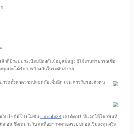
าร
าพ
ล้วก็มีระบบระเบียบป้องกันข้อมูลขั้นสูง ผู้ใช้งานสามารถเชื่อ
ุนของคุณจะได้รับการป้องกันในระดับสากล
ารถตั้งค่าความปลอดภัยเพิ่มอีก เช่น การรับรองตัวตน
างเว็บไซต์มีโปรโมชั่น
shinobi24
เครดิตฟรี ที่แจกให้โดยทันที
ินก่อน ซึ่งเหมาะกับคนที่อยากทดลองระบบก่อนเริ่มลงทุนจริง