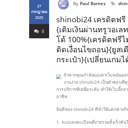
By
Paul Barnes
shin
27
กรกฎาคม
shinobi24 เครดิตฟรี
2025
{เติมเงินผ่านทรูวอเล
0
โต้ 100%{เครดิตฟรีไม่อ
ติดเงื่อนไขถอน}{ยูสเดี
กระเป๋า}{เปลี่ยนเกมไ
ถ้าหากคุณกำลังมองหาเว็บพนันออน
งานง่าย shinobi24 เป็นคำตอบที่ค
การบริการที่เหนือระดับ ทำให้เว็บนี้กลา
อาชีพ
ข้อดีของ shinobi24 ที่ทำให้แตกต่างกั
1. ระบบลงทะเบียนที่ง่ายรวมทั้งเร็วทัน