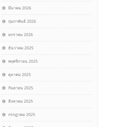
มีนาคม 2026
กุมภาพันธ์ 2026
มกราคม 2026
ธันวาคม 2025
พฤศจิกายน 2025
ตุลาคม 2025
กันยายน 2025
สิงหาคม 2025
กรกฎาคม 2025